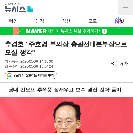
메인
랭킹
섹션
포토
추경호 "주호영 부의장 총괄선대본부장으로
모실 생각"
기사등록
2026/05/06 14:33:30
가
가
최종수정
2026/05/06 15:54:24
구글에서 선호하는 매체로 추가
당내 컷오프 후폭풍 잠재우고 보수 결집 전략 풀이