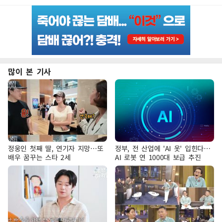
많이 본 기사
정웅인 첫째 딸, 연기자 지망…또
정부, 전 산업에 'AI 옷' 입힌다…
배우 꿈꾸는 스타 2세
AI 로봇 연 1000대 보급 추진