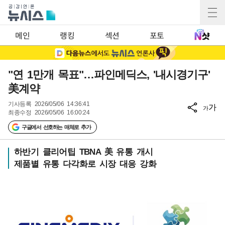
메인
랭킹
섹션
포토
"연 1만개 목표"…파인메딕스, '내시경기구'
美계약
기사등록
2026/05/06 14:36:41
가
가
최종수정
2026/05/06 16:00:24
구글에서 선호하는 매체로 추가
하반기 클리어팁 TBNA 美 유통 개시
제품별 유통 다각화로 시장 대응 강화