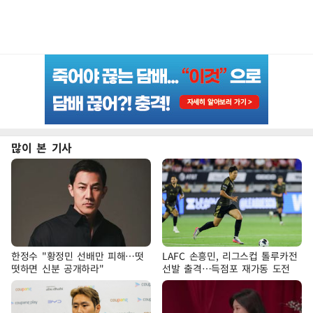
많이 본 기사
한정수 "황정민 선배만 피해…떳
LAFC 손흥민, 리그스컵 톨루카전
떳하면 신분 공개하라"
선발 출격…득점포 재가동 도전