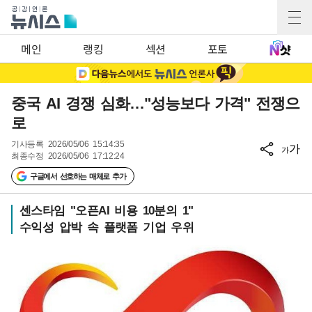
메인
랭킹
섹션
포토
중국 AI 경쟁 심화…"성능보다 가격" 전쟁으
로
기사등록
2026/05/06 15:14:35
가
가
최종수정
2026/05/06 17:12:24
구글에서 선호하는 매체로 추가
센스타임 "오픈AI 비용 10분의 1"
수익성 압박 속 플랫폼 기업 우위