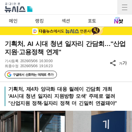
메인
랭킹
섹션
포토
기획처, AI 시대 청년 일자리 간담회…"산업
지원·고용정책 연계"
기사등록
2026/05/06 16:30:00
가
가
최종수정
2026/05/06 19:16:23
구글에서 선호하는 매체로 추가
기획처, 제4차 양극화 대응 릴레이 간담회 개최
'AI시대 청년 일자리 지원방향 모색' 주제로 열려
"산업지원 정책-일자리 정책 더 긴밀히 연결돼야"