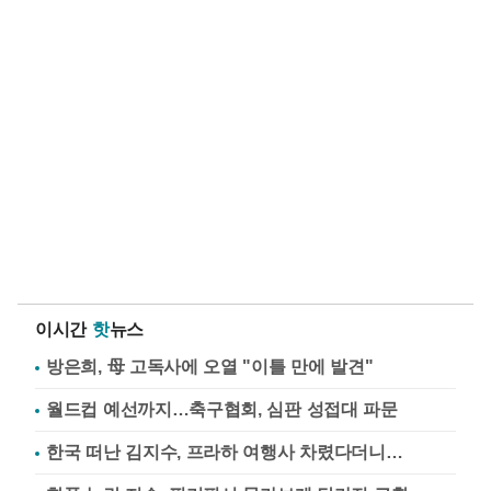
이시간
핫
뉴스
방은희, 母 고독사에 오열 "이틀 만에 발견"
월드컵 예선까지…축구협회, 심판 성접대 파문
한국 떠난 김지수, 프라하 여행사 차렸다더니…