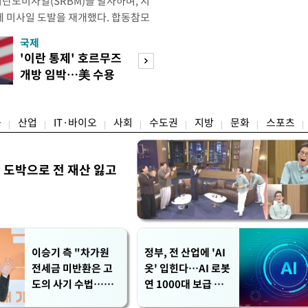
리탄도미사일(SRBM)을 발사하며, 지
만에 미사일 도발을 재개했다. 합동참모
 6일 오후 5시께 북한 원산 일대에
국제
경제
단거리 탄도미사일 1발을 포착했다.
'이란 통제' 호르무즈
초고가 겨냥 세제
 한미가 정밀 분석 중에 있다. 한미
개방 임박…美 수용
편…전월세 '유탄'
터 관련 동향을 추적 및 공
할까
려
융
산업
IT·바이오
사회
수도권
지방
문화
스포츠
 도박으로 전 재산 잃고
"
이승기 측 "차가원
정부, 전 산업에 'AI
전세금 미반환은 고
옷' 입힌다…AI 로봇
도의 사기 수법…엄
연 1000대 보급 추
벌 원해"
진