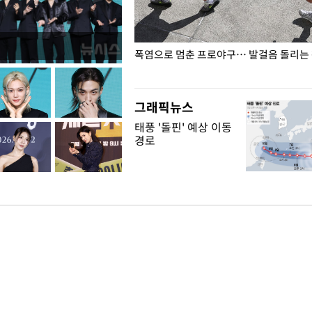
전남광주… 열화상 카메라에 담긴
폭염으로 멈춘 프로야구… 발걸음 돌리는
그래픽뉴스
태풍 '돌핀' 예상 이동
경로