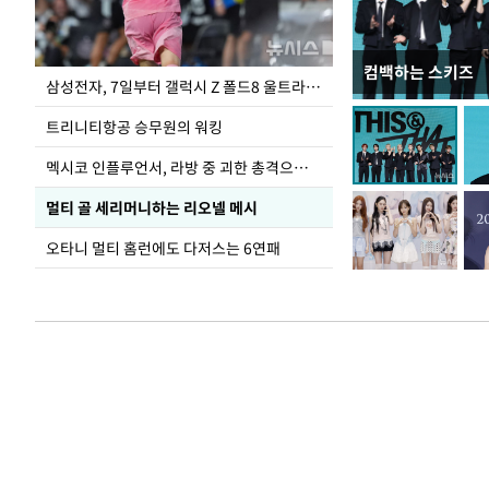
컴백하는 스키즈
입추 하루 앞둔 
삼성전자, 7일부터 갤럭시 Z 폴드8 울트라·폴드8·플립8 출시
폭염
트리니티항공 승무원의 워킹
멕시코 인플루언서, 라방 중 괴한 총격으로 사망
멀티 골 세리머니하는 리오넬 메시
오타니 멀티 홈런에도 다저스는 6연패