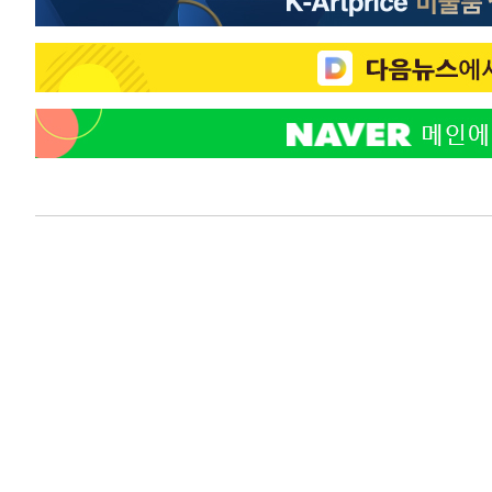
-21019초 전 >
[속보]종합특검, 대검 추가 압수수색…내란 중요임무종사
-17114초 전 >
[속보]코스닥, 800p 회복…0.26% 오른 801.67 마감
-17044초 전 >
[속보]코스피, 301.88포인트(4.58%) 내린 6296.38 마
-16909초 전 >
[속보]원·달러 환율, 0.7원 내린 1423.8원 마감
-14508초 전 >
"여기 떨어졌다"…다누리, 스페이스X 로켓 달 충돌 흔적
-11553초 전 >
손흥민, 5경기 연속골 실패…LAFC는 승부차기 끝 과달
-4154초 전 >
내일까지 39도 '펄펄'…기상청 "태풍 지나며 폭염 잠시 꺾
-3791초 전 >
트럼프, 한국계 진보 주지사 후보 맹공…"공산주의가 최대
-3769초 전 >
"美간섭에 합의 지연"…트럼프, '이란 호르무즈 통제권' 
-289초 전 >
[속보]산업장관 "李정부, 원전 반대 안해…안정 전력 위해 
16분 전 >
[속보]경찰, '홍명보 선임 논란' 대한축구협회·축구회관 등 