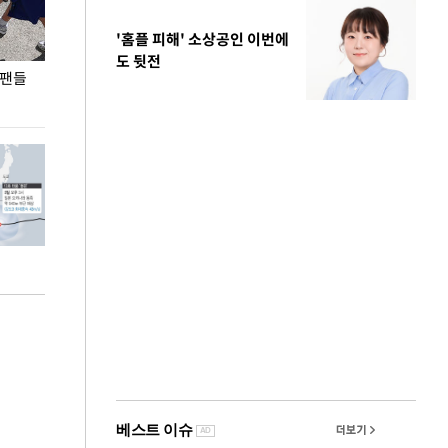
'홈플 피해' 소상공인 이번에
도 뒷전
 팬들
이 대통령, '청년 대책 속도 높여야…폭염 문제도
입추 코앞인데 전
총력 대응'