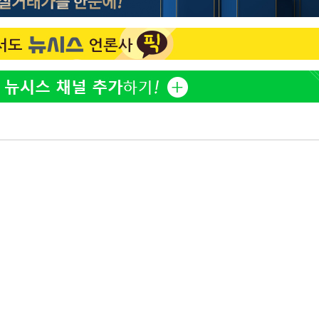
정보석 "황정음 전 남편 서
1
 혐의
서글한 인상이었는데…"
황기순 "원정 도박으로 전
2
감
도피"
 포착
이승기 측 "차가원 전세금
3
사기 수법…엄벌 원해"
라하라 격파
인다"
정부, 전 산업에 'AI 옷' 
4
1000대 보급 추진
 위협"
수용할까
최준희, 또 성형수술 예고 
5
불가피"
압수수색
아이유, 장기하 '별일 없
6
일상 공개
허지웅 "우리가 지지했던 
7
들었다"…형소법 개정에 