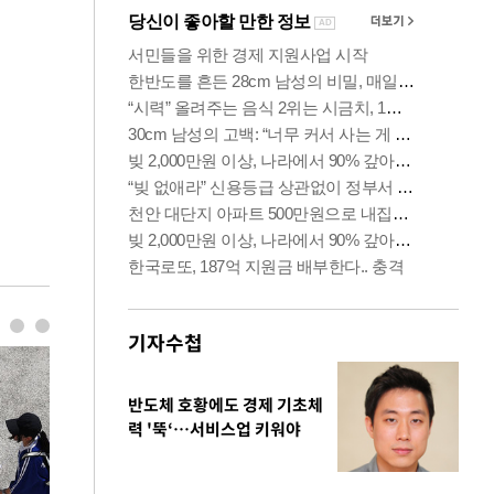
기자수첩
반도체 호황에도 경제 기초체
력 '뚝‘…서비스업 키워야