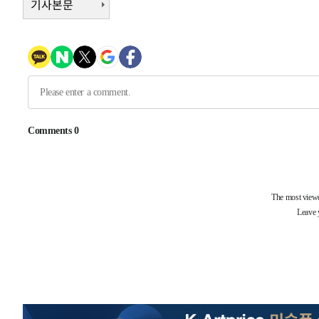
기사본문
-14508초 전 >
"여기 떨어졌다"…다누리, 스페이스X 로켓 달 충돌 흔적
-11553초 전 >
손흥민, 5경기 연속골 실패…LAFC는 승부차기 끝 과달
-4154초 전 >
내일까지 39도 '펄펄'…기상청 "태풍 지나며 폭염 잠시 꺾
-3791초 전 >
트럼프, 한국계 진보 주지사 후보 맹공…"공산주의가 최대
-3769초 전 >
"美간섭에 합의 지연"…트럼프, '이란 호르무즈 통제권' 
-289초 전 >
[속보]산업장관 "李정부, 원전 반대 안해…안정 전력 위해 
16분 전 >
[속보]경찰, '홍명보 선임 논란' 대한축구협회·축구회관 등 
-25189초 전 >
[속보]합참 "北 발사체는 단거리탄도미사일…감시·경계
화"
-24937초 전 >
日방위성, 北이 동해로 쏜 발사체는 탄도미사일 가능성
-23367초 전 >
[속보] SKT, 에이닷 서비스 장애 발생…"원인 파악 중"
-22773초 전 >
[속보]합참 "북, 동해상으로 미상 발사체 발사"
-22169초 전 >
'낮 최고 39도' 불볕더위…한밤 열대야도 계속[내일날씨]
-22128초 전 >
[속보]7~9일 프로야구 3연전도 폭염 취소…11일 재개
-21790초 전 >
"韓 외환시장 개입 관측 배경엔 美의 대한국 무역적자 있
-21617초 전 >
'월드컵 탈락 후폭풍' 축구협회…초유의 압수수색에 '충격
-21457초 전 >
서울 낮 37.9도, 올여름 최고치 경신…영등포 순간 '40도