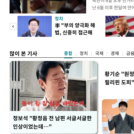
북한이 6일 오후 단거
난 6월 이후 한달여 
본부에 따르면 우리 군은
정치
서 동해상으로 발사된 
"사적
李 "부의 양극화 해
정확한 제원에 대해서는
법, 신중히 접근해
정보당국은 발사 초기부
 차이
야"
많이 본 기사
종합
정치
국제
경제
금
황기순 "원정
필리핀 도피
정보석 "황정음 전 남편 서글서글한
인상이었는데…"