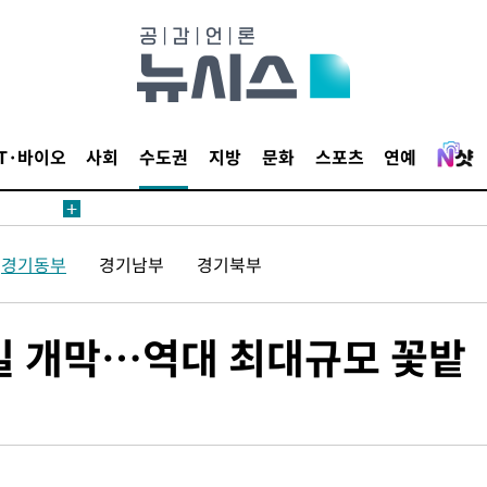
압수수색
태세 강
IT·바이오
사회
수도권
지방
문화
스포츠
연예
경기동부
경기남부
경기북부
어"
·당황'
3일 개막…역대 최대규모 꽃밭
'
 혐의
감