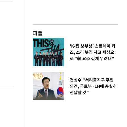
피플
'K-팝 보부상' 스트레이 키
즈, 소리 봇짐 지고 세상으
로 "韓 요소 깊게 우려내"
전성수 "서리풀지구 주민
의견, 국토부·LH에 충실히
전달할 것"