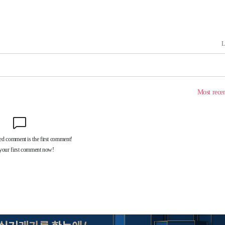
 포착
라하라 격파
인다"
 위협"
수용할까
불가피"
압수수색
태세 강
어"
·당황'
'