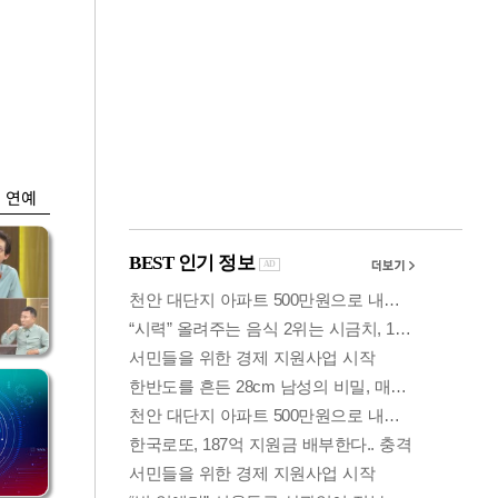
금융
개
외국인 폭풍매도에
 우
코스피 6200선 주저
앉아
연예