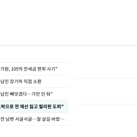
가원, 105억 전세금 편취 사기"
 남친 장기하 직접 소환
 남친 빼앗겼다…가만 안 둬"
도박으로 전 재산 잃고 필리핀 도피"
정보석 "황정음 전 남편 서글서글…잘 살길 바랐는데"