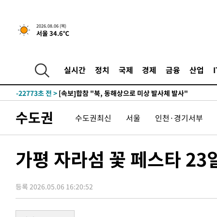
2026.08.06 (목)
서울 34.6℃
16분 전 >
[속보]경찰, '홍명보 선임 논란' 대한축구협회·축구회관 등 
-25189초 전 >
[속보]합참 "北 발사체는 단거리탄도미사일…감시·경계
화"
-24937초 전 >
日방위성, 北이 동해로 쏜 발사체는 탄도미사일 가능성
실시간
정치
국제
경제
금융
산업
-23367초 전 >
[속보] SKT, 에이닷 서비스 장애 발생…"원인 파악 중"
-22773초 전 >
[속보]합참 "북, 동해상으로 미상 발사체 발사"
-22169초 전 >
'낮 최고 39도' 불볕더위…한밤 열대야도 계속[내일날씨]
수도권
-22128초 전 >
[속보]7~9일 프로야구 3연전도 폭염 취소…11일 재개
수도권최신
서울
인천·경기서부
-21790초 전 >
"韓 외환시장 개입 관측 배경엔 美의 대한국 무역적자 있
-21617초 전 >
'월드컵 탈락 후폭풍' 축구협회…초유의 압수수색에 '충격
가평 자라섬 꽃 페스타 2
-21457초 전 >
서울 낮 37.9도, 올여름 최고치 경신…영등포 순간 '40도
-21019초 전 >
[속보]종합특검, 대검 추가 압수수색…내란 중요임무종사
-17114초 전 >
[속보]코스닥, 800p 회복…0.26% 오른 801.67 마감
등록 2026.05.06 16:20:52
-17044초 전 >
[속보]코스피, 301.88포인트(4.58%) 내린 6296.38 마
-16909초 전 >
[속보]원·달러 환율, 0.7원 내린 1423.8원 마감