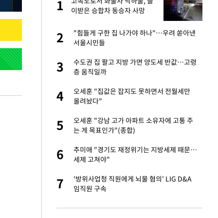
글
고속도로서 화물차 낙하물, 들
1
1
이받은 승합차 동승자 사망
 재산 잃고 필리핀
"힘들게 구한 집 나가야 하나"…우려 쏟아낸
2
2
서울시민들
 미반환은 고도의
수도권 집 팔고 지방 가면 양도세 반값…고령
3
3
층 움직일까
입힌다…AI 로봇 연
오세훈 "집값은 잡지도 못하면서 전월세만
4
4
올려놨다"
"짝짝이 눈 탈출"
오세훈 "강남 고가 아파트 소유자에 고통 주
5
5
는 게 목표인가"(종합)
이 산다' 선곡…쿨한
추미애 "경기도 재정위기는 지방세제 때문…
6
6
세제 고쳐야"
인간들이 이 꼴 만
'방위사업청 직원에게 뇌물 혐의' LIG D&A
7
7
격한 반응
임직원 구속