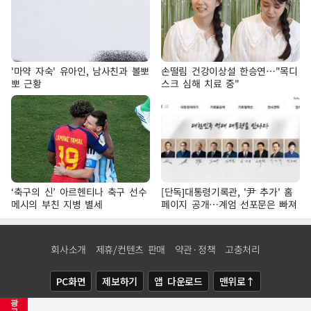
'마약 자숙' 유아인, 남사친과 볼뽀
손떨림 건강이상설 한승연…"목디
뽀 근황
스크 심해 치료 중"
‘축구의 신’ 아르헨티나 축구 선수
[단독]대통령기록관, '尹 추가' 홈
메시의 부친 지병 별세
페이지 공개…계엄 선포문은 빠져
회사소개
제휴/컨텐츠 판매
약관·정책
고충처리
PC화면
제보하기
앱 다운로드
맨위로↑
광
COPYRIGHTⓒ
NEWSIS
ALL RIGHTS RESERVED.