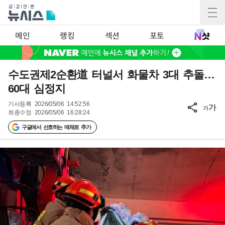
메인
랭킹
섹션
포토
수도권제2순환道 터널서 화물차 3대 추돌…
60대 심정지
기사등록
2026/05/06 14:52:56
가
가
최종수정
2026/05/06 16:28:24
구글에서 선호하는 매체로 추가