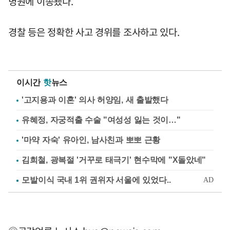
병원에 이송됐다.
경찰 등은 정확한 사고 경위를 조사하고 있다.
이시간
핫
뉴스
'고지용과 이혼' 의사 허양임, 새 출발했다
유혜정, 자궁적출 수술 "여성성 잃는 것이…"
'마약 자숙' 유아인, 남사친과 뽀뽀 근황
김희철, 광복절 '거꾸로 태극기' 현수막에 "X돌았네"