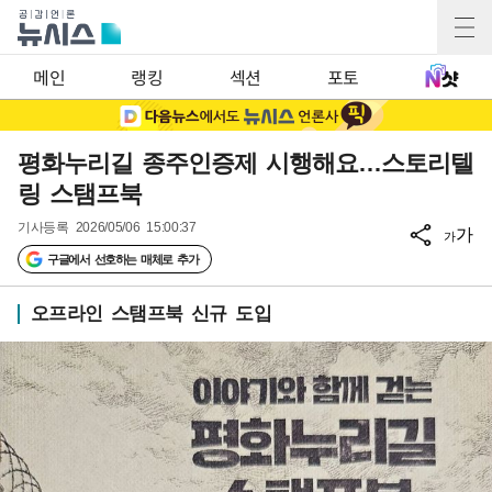
메인
랭킹
섹션
포토
평화누리길 종주인증제 시행해요…스토리텔
링 스탬프북
기사등록
2026/05/06 15:00:37
가
가
구글에서 선호하는 매체로 추가
오프라인 스탬프북 신규 도입