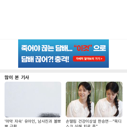
많이 본 기사
'마약 자숙' 유아인, 남사친과 볼뽀
손떨림 건강이상설 한승연…"목디
뽀 근황
스크 심해 치료 중"