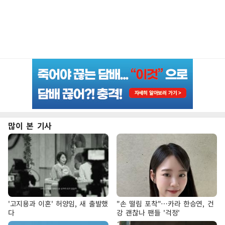
많이 본 기사
'고지용과 이혼' 허양임, 새 출발했
"손 떨림 포착"…카라 한승연, 건
다
강 괜찮나 팬들 '걱정'