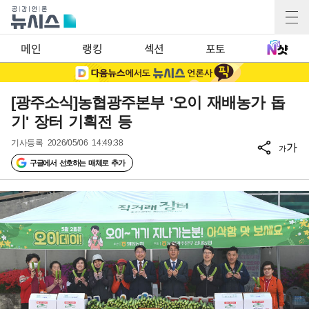
메인
랭킹
섹션
포토
[광주소식]농협광주본부 '오이 재배농가 돕
기' 장터 기획전 등
기사등록
2026/05/06 14:49:38
가
가
구글에서 선호하는 매체로 추가