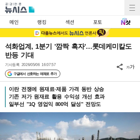
메인
랭킹
섹션
포토
석화업계, 1분기 '깜짝 흑자'…롯데케미칼도
반등 기대
기사등록
2026/05/06 16:07:57
가
가
구글에서 선호하는 매체로 추가
이란 전쟁에 원재료·제품 가격 동반 상승
기존 저가 원재료 활용 수익성 개선 효과
일부선 "1Q 영업익 800억 달성" 전망도