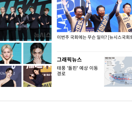
폭력 피해자에 위로·사과…"국가
이번주 국회에는 무슨 일이? [뉴시스국회토
"
그래픽뉴스
태풍 '돌핀' 예상 이동
경로