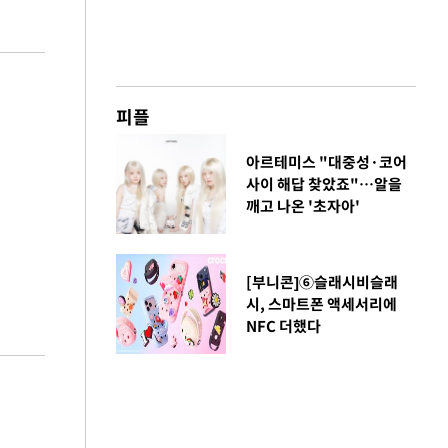
피플
아르테미스 "대중성·코어
사이 해답 찾았죠"…알을
깨고 나온 '초자아'
[부니콘]⑥슬래시비슬래
시, 스마트폰 액세서리에
NFC 더했다