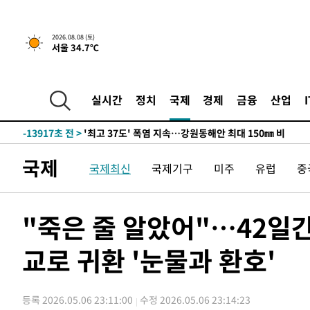
2026.08.08 (토)
서울 34.7℃
-7043초 전 >
[속보]뉴욕증시 상승 마감…S&P 0.6% 나스닥 1.3%↑
-29761초 전 >
극한폭염 한풀 꺾이지만…'낮 최고 35도' 무더위, 열대야
주 날씨]
-26779초 전 >
축구협회 "압수수색·성접대 논란 사과…쇄신의 기회로 
실시간
정치
국제
경제
금융
산업
-25296초 전 >
[속보]'압수수색·성접대 논란' 축구협회 "실망과 걱정 
송"
-13917초 전 >
'최고 37도' 폭염 지속…강원동해안 최대 150㎜ 비
-7043초 전 >
[속보]뉴욕증시 상승 마감…S&P 0.6% 나스닥 1.3%↑
국제
국제최신
국제기구
미주
유럽
중
-29761초 전 >
극한폭염 한풀 꺾이지만…'낮 최고 35도' 무더위, 열대야
주 날씨]
-26779초 전 >
축구협회 "압수수색·성접대 논란 사과…쇄신의 기회로 
-25296초 전 >
[속보]'압수수색·성접대 논란' 축구협회 "실망과 걱정 
"죽은 줄 알았어"…42일간
송"
-13917초 전 >
'최고 37도' 폭염 지속…강원동해안 최대 150㎜ 비
교로 귀환 '눈물과 환호'
-7043초 전 >
[속보]뉴욕증시 상승 마감…S&P 0.6% 나스닥 1.3%↑
등록 2026.05.06 23:11:00
수정 2026.05.06 23:14:23