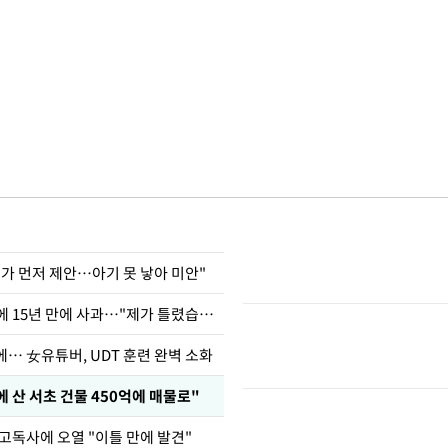
내가 먼저 제안…아기 못 낳아 미안"
표창원, 남규리에 15년 만에 사과…"제가 틀렸습니다"
… 女유튜버, UDT 훈련 완벽 소화
에 산 서초 건물 450억에 매물로"
고독사에 오열 "이틀 만에 발견"