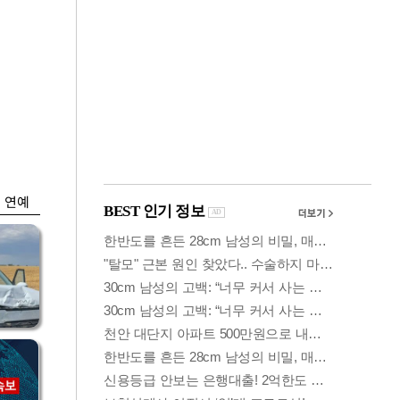
금융
담합
은행 예금 일주일새
 갈
6.5조↑…롤러코스
피 피난
연예