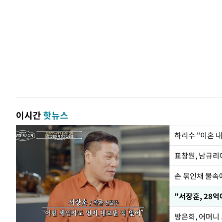
이시간
핫뉴스
하리수 "이혼 
손 묶인채 물속에
"서장훈, 28억
방은희, 어머니 