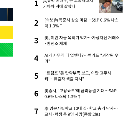
에
英유명 여배우, 큰 교통사고서
1
1
기아차 덕에 살았다
네"…'폴드8 울트
[속보]뉴욕증시 상승 마감…S&P 0.6% 나스
2
2
닥 1.3%↑
고서 기아차 덕에
美, 이란 자금 옥죄기 박차…가상자산 거래소
3
3
·환전소 제재
S&P 0.6% 나스
AI가 사무직 다 없앤다?…뱅가드 "과장된 우
4
4
려"
콜록'…혹시 이 질
"트럼프 '美 탄약부족 보도, 이란 고무시
5
5
켜'…유출자 색출 지시"
차…가상자산 거래소
美증시, '고용쇼크'에 금리동결 기대…S&P
6
6
0.6% 나스닥 1.3%↑
승환·니퍼트가 콕
泰 명문사립학교 10대 집·학교 총기 난사…
7
7
교사·학생 등 9명 사망(종합 2보)