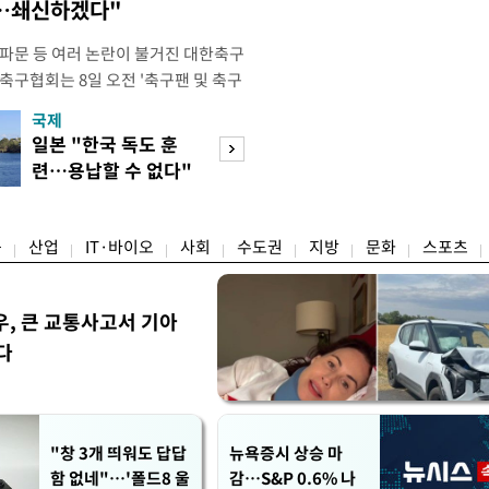
송…쇄신하겠다"
 파문 등 여러 논란이 불거진 대한축구
축구협회는 8일 오전 '축구팬 및 축구
 글'이라는 제목의 입장문을 발표했
국제
경제
26 국제축구연맹(FIFA) 북중미 월드
일본 "한국 독도 훈
공정위, 국고채 
관련해 국회 문화체육관광위원회 청문
련…용납할 수 없다"
심의…8조 과징금
이어, 홍명보 전 감독 선
항의
림길
융
산업
IT·바이오
사회
수도권
지방
문화
스포츠
, 큰 교통사고서 기아
다
"창 3개 띄워도 답답
뉴욕증시 상승 마
함 없네"…'폴드8 울
감…S&P 0.6% 나