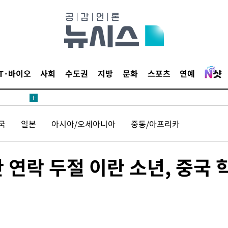
 계속[다음
삼겠다"
IT·바이오
사회
수도권
지방
문화
스포츠
연예
안겨드려 죄
국
일본
아시아/오세아니아
중동/아프리카
 계속[다음
삼겠다"
안겨드려 죄
 연락 두절 이란 소년, 중국 