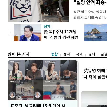
"실망 안겨 죄
최근 압수수색, 성접대
협회가 고개를 숙였다. 
관계자 여러분께 드리는
정치
다. 축구협회는 최근 20
 사업
[단독]'수사 11개월
컵 조별리그 탈락과 
째' 김병기 의원 제명
회에서 질타를 받은 데 
청원글
많이 본 기사
종합
정치
국제
경제
금
英유명 여배우
차 덕에 살았
표창원, 남규리에 15년 만에 사