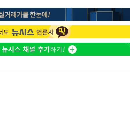
표창원, 남규리에 15년 만
1
사과…"제가 틀렸습니다"
"창 3개 띄워도 답답함 없
2
라', 일주일 써보니
英유명 여배우, 큰 교통사
3
살았다
[속보]뉴욕증시 상승 마감…
4
닥 1.3%↑
더위에 에어컨 틀고 '콜록
5
환 신호?[몸의경고]
美, 이란 자금 옥죄기 박
6
·환전소 제재
김도영·곽빈·안현민…오
7
집은 차기 메이저리거