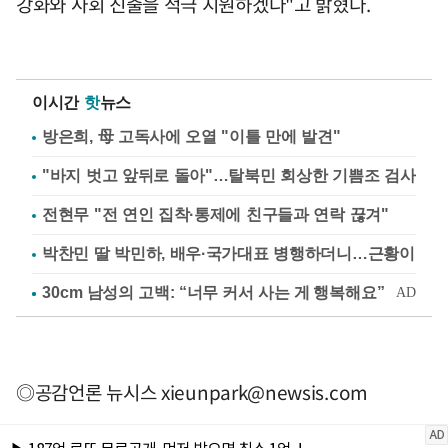
강화와 사회 진출을 적극 지원하겠다"고 밝혔다.
이시간
핫
뉴스
방은희, 母 고독사에 오열 "이틀 만에 발견"
"바지 벗고 앞뒤로 돌아"…탈북민 회상한 기쁨조 검사
전현무 "전 연인 집착·통제에 친구들과 연락 끊겨"
박찬민 딸 박민하, 배우·국가대표 병행하더니…근황이
◎공감언론 뉴시스
xieunpark@newsis.com