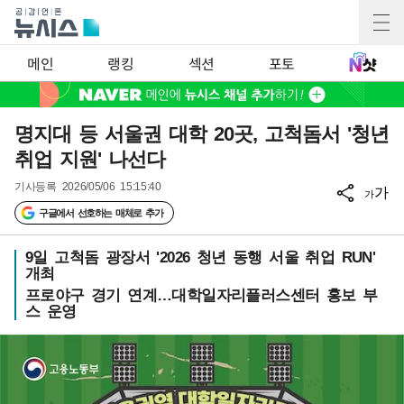
메인
랭킹
섹션
포토
명지대 등 서울권 대학 20곳, 고척돔서 '청년
취업 지원' 나선다
기사등록
2026/05/06 15:15:40
가
가
구글에서 선호하는 매체로 추가
9일 고척돔 광장서 '2026 청년 동행 서울 취업 RUN'
개최
프로야구 경기 연계…대학일자리플러스센터 홍보 부
스 운영