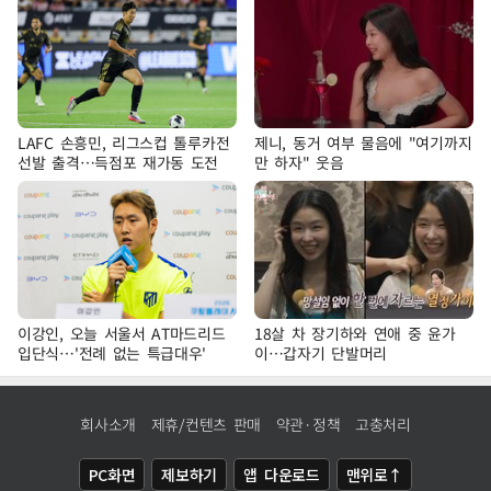
LAFC 손흥민, 리그스컵 톨루카전
제니, 동거 여부 물음에 "여기까지
선발 출격…득점포 재가동 도전
만 하자" 웃음
이강인, 오늘 서울서 AT마드리드
18살 차 장기하와 연애 중 윤가
입단식…'전례 없는 특급대우'
이…갑자기 단발머리
회사소개
제휴/컨텐츠 판매
약관·정책
고충처리
PC화면
제보하기
앱 다운로드
맨위로↑