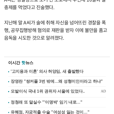
충제를 먹었다고 진술했다.
지난해 말 A씨가 술에 취해 자신을 넘어뜨린 경찰을 폭
행, 공무집행방해 혐의로 재판을 받자 이에 불만을 품고
음독을 시도한 것으로 알려졌다.
이시간
핫
뉴스
'고지용과 이혼' 의사 허양임, 새 출발했다
장영란 "쌍커풀 3번 밖에…왜 성형미인이라고 하냐"
정청래 또 말실수 "'이명박' 임기 내로…"
유혜정, 자궁적출 수술 "여성성 잃는 것이…"