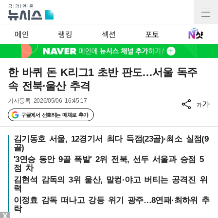
메인
랭킹
섹션
포토
한 바퀴 돈 K리그1 초반 판도…서울 독주
속 전북·울산 추격
기사등록
2026/05/06 16:45:17
가
가
구글에서 선호하는 매체로 추가
김기동호 서울, 12경기서 최다 득점(23골)·최소 실점(9
골)
'3연승 동안 9골 폭발' 2위 전북, 선두 서울과 승점 5
점 차
김현석 감독의 3위 울산, 말컹·야고 버티는 공격진 위
력
이정효 감독 떠나고 강등 위기 광주…8연패·최하위 추
락
X