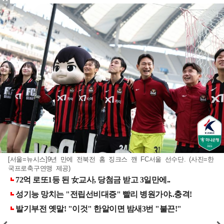
[서울=뉴시스]9년 만에 전북전 홈 징크스 깬 FC서울 선수단. (사진=한
국프로축구연맹 제공)