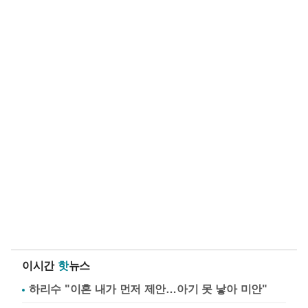
이시간
핫
뉴스
하리수 "이혼 내가 먼저 제안…아기 못 낳아 미안"