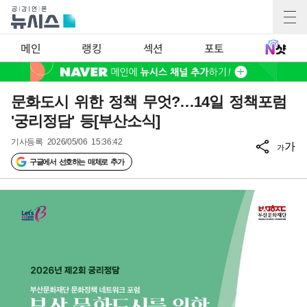
메인
랭킹
섹션
포토
문화도시 위한 정책 무엇?…14일 정책포럼
'궁리정담' 등[부산소식]
기사등록
2026/05/06 15:36:42
가
가
구글에서 선호하는 매체로 추가