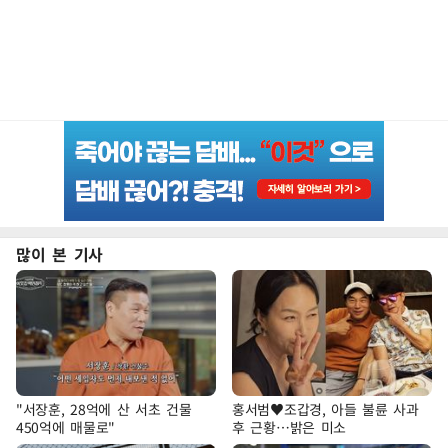
많이 본 기사
"서장훈, 28억에 산 서초 건물
홍서범♥조갑경, 아들 불륜 사과
450억에 매물로"
후 근황…밝은 미소