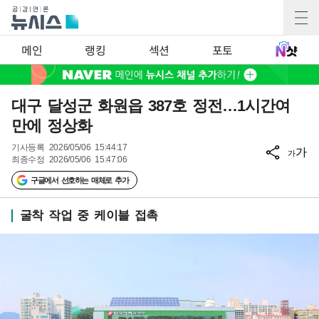
메인
랭킹
섹션
포토
대구 달성군 화원읍 387호 정전…1시간여
만에 정상화
기사등록
2026/05/06 15:44:17
가
가
최종수정
2026/05/06 15:47:06
구글에서 선호하는 매체로 추가
굴착 작업 중 케이블 접촉