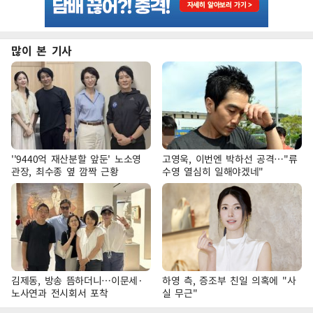
많이 본 기사
''9440억 재산분할 앞둔' 노소영
고영욱, 이번엔 박하선 공격…"류
관장, 최수종 옆 깜짝 근황
수영 열심히 일해야겠네"
김제동, 방송 뜸하더니…이문세·
하영 측, 증조부 친일 의혹에 "사
노사연과 전시회서 포착
실 무근"