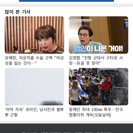
많이 본 기사
유혜정, 자궁적출 수술 고백 "여성
김정렬 "친형 군대서 구타로 사
성을 잃는 것이…"
망…유골 못 찾아"
'마약 자숙' 유아인, 남사친과 볼뽀
동해안 최대 100㎜ 폭우…전국
뽀 근황
찜통더위 계속[오늘날씨]