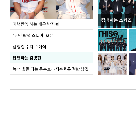
컴백하는 스키즈
이 대통령, 국가
기념촬영 하는 배우 박지현
가 책임지고 치유
'무민 팝업 스토어' 오픈
삼정검 수치 수여식
답변하는 김병현
녹색 빛깔 띄는 동복호…저수율은 절반 남짓