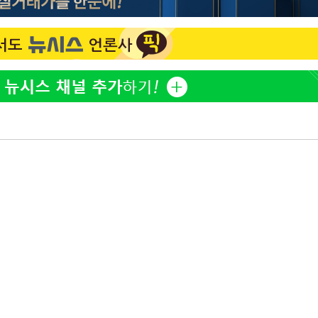
하리수 "미키정 보내주고 
1
어 이혼…애 못 낳아 미안
다"
백혈병 재발 최성원 "치료
2
았다" 눈물
표창원, 남규리에 15년 
3
렸습니다"
'서준맘' 박세미, 연하 남
4
생각도"
[단독]인천 부평구 아파트서
5
모 살해
英유명 여배우, 큰 교통사
6
살았다
"창 3개 띄워도 답답함 없
7
라', 일주일 써보니