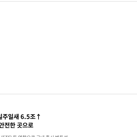
일주일새 6.5조↑
 안전한 곳으로