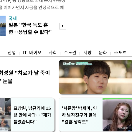
ETF) 등 영향으로 국내 증시 변동성
을 이어가면서 자금을 안정적으로 예
불어나고 있다. 기준금리 인상기 전환
국제
경제
금리도 오르면서 시중 유동자금이 예
일본 "한국 독도 훈
공정위, 국고채 
모습이다. 8일 금융권에 따르면 KB국
련…용납할 수 없다"
심의…8조 과징금
H농협 등 5대 시중은행의 정기예금
항의
림길
융
산업
IT·바이오
사회
수도권
지방
문화
스포츠
최성원 "치료가 날 죽이
" 눈물
표창원, 남규리에 15
'서준맘' 박세미, 연
년 만에 사과…"제가
하 남자친구와 열애
틀렸습니다"
"결혼 생각도"