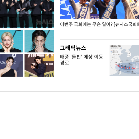
폭력 피해자에 위로·사과…"국가
이번주 국회에는 무슨 일이? [뉴시스국회토
"
그래픽뉴스
태풍 '돌핀' 예상 이동
경로