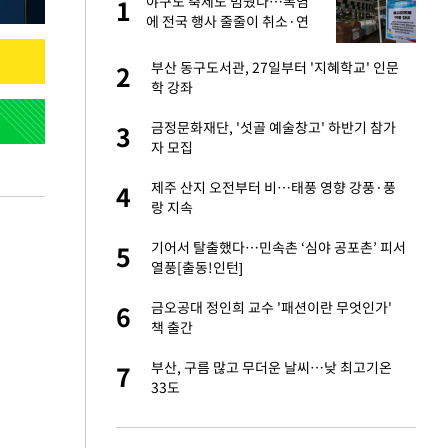
싶
야구도 축제도 멈췄다…폭염
1
1
했
에 전국 행사 줄줄이 취소·연
기
가 날 죽이는 것 같
부산 동구도서관, 27일부터 '지혜학교' 인문
2
2
학 강좌
만에 사과…"제가 틀
금정문화재단, '섯골 예술창고' 하반기 참가
3
3
자 모집
자친구와 열애 "결혼
제주 산지 오전부터 비…태풍 영향 강풍·풍
4
4
랑 지속
 10대가 40대 친
기어서 탈출했다…민속촌 ‘심야 공포촌’ 피서
5
5
열풍[출동!인턴]
고서 기아차 덕에
금오공대 정인희 교수 '패션이란 무엇인가'
6
6
책 출간
네"…'폴드8 울트
부산, 구름 많고 무더운 날씨…낮 최고기온
7
7
33도