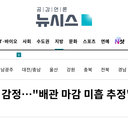
삼겠다"
안겨드려 죄
IT·바이오
사회
수도권
지방
문화
스포츠
연예
삼겠다"
전남광주
대전/충남
울산
강원
충북
전북
경남
안겨드려 죄
 감정…"배관 마감 미흡 추정