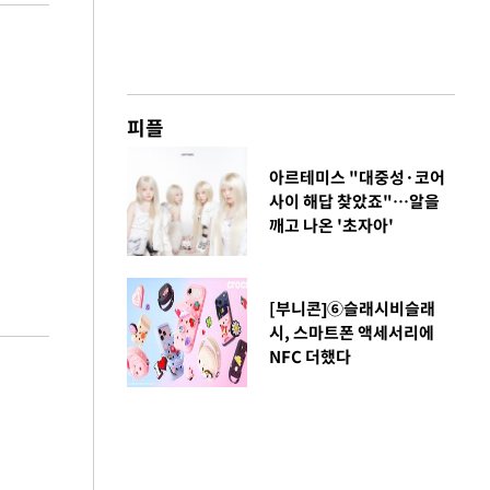
피플
아르테미스 "대중성·코어
사이 해답 찾았죠"…알을
깨고 나온 '초자아'
[부니콘]⑥슬래시비슬래
시, 스마트폰 액세서리에
NFC 더했다