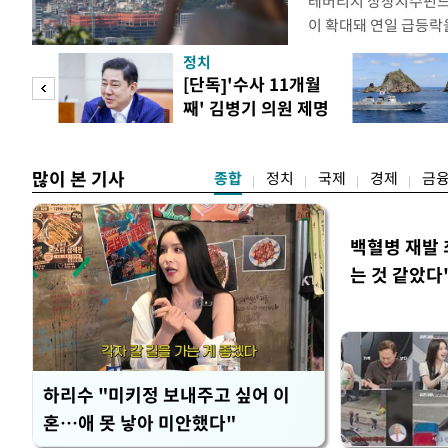
레버리지 상장지수펀드(
이 확대돼 연일 급등락
치하려는 수요가 점차 
정치
으로 은행권 수신상품 
 사업
[단독]'수사 11개월
금으로 빠르게 몰리는 
째' 김병기 의원 제명
민·신한·하나·우리·N
청원글
잔액은
많이 본 기사
종합
정치
국제
경제
금
백혈병 재발 
는 것 같았다
하리수 "미키정 보내주고 싶어 이
혼…애 못 낳아 미안했다"