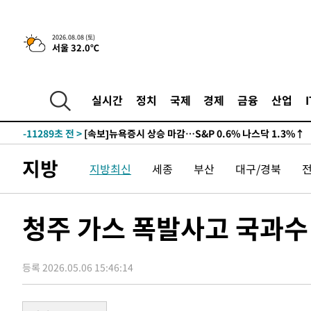
2026.08.08 (토)
서울 32.0℃
-11289초 전 >
[속보]뉴욕증시 상승 마감…S&P 0.6% 나스닥 1.3%↑
-31025초 전 >
축구협회 "압수수색·성접대 논란 사과…쇄신의 기회로 
-29542초 전 >
[속보]'압수수색·성접대 논란' 축구협회 "실망과 걱정 
실시간
정치
국제
경제
금융
산업
송"
-18163초 전 >
'최고 37도' 폭염 지속…강원동해안 최대 150㎜ 비
-11289초 전 >
[속보]뉴욕증시 상승 마감…S&P 0.6% 나스닥 1.3%↑
-31025초 전 >
축구협회 "압수수색·성접대 논란 사과…쇄신의 기회로 
지방
지방최신
세종
부산
대구/경북
-29542초 전 >
[속보]'압수수색·성접대 논란' 축구협회 "실망과 걱정 
송"
-18163초 전 >
'최고 37도' 폭염 지속…강원동해안 최대 150㎜ 비
-11289초 전 >
[속보]뉴욕증시 상승 마감…S&P 0.6% 나스닥 1.3%↑
청주 가스 폭발사고 국과수
등록 2026.05.06 15:46:14