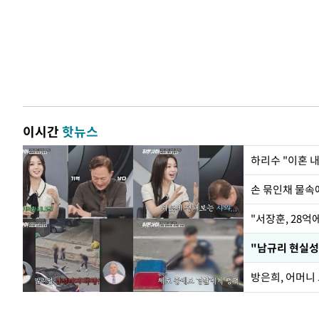
이시간
핫뉴스
하리수 "이혼 
손 묶인채 물속에
"서장훈, 28억
"남규리 현실성
방은희, 어머니 