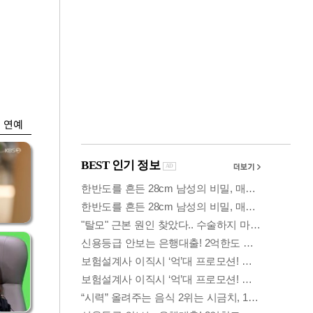
금융
담합
문턱 낮춘 징검다리
 갈
론…6개월만에 5년
치 실적
연예