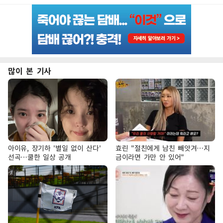
많이 본 기사
아이유, 장기하 '별일 없이 산다'
효린 "절친에게 남친 빼앗겨…지
선곡…쿨한 일상 공개
금이라면 가만 안 있어"