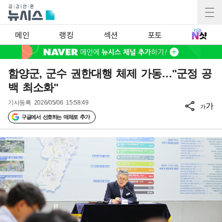
메인
랭킹
섹션
포토
함양군, 군수 권한대행 체제 가동…"군정 공
백 최소화"
기사등록
2026/05/06 15:58:49
가
가
구글에서 선호하는 매체로 추가