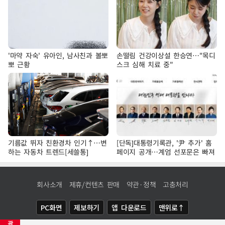
'마약 자숙' 유아인, 남사친과 볼뽀
손떨림 건강이상설 한승연…"목디
뽀 근황
스크 심해 치료 중"
기름값 뛰자 친환경차 인기↑…변
[단독]대통령기록관, '尹 추가' 홈
하는 자동차 트렌드[세쓸통]
페이지 공개…계엄 선포문은 빠져
회사소개
제휴/컨텐츠 판매
약관·정책
고충처리
PC화면
제보하기
앱 다운로드
맨위로↑
광