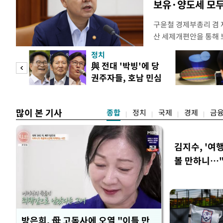
보유·양도세 모두
구윤철 경제부총리 겸 
산 세제개편안을 통해
지적에 대해 "사는(실거
정치
어들고 나중에 팔 때 
"사적
與 전대 '박빙'에 당
총리는 이날 오전 MBC
권주자들, 호남 민심
터뷰에서 "이게(30억원
 차
공략
많이 본 기사
종합
정치
국제
경제
금
김지수, '여행
볼 만하니…
방은희, 母 고독사에 오열 "이틀 만