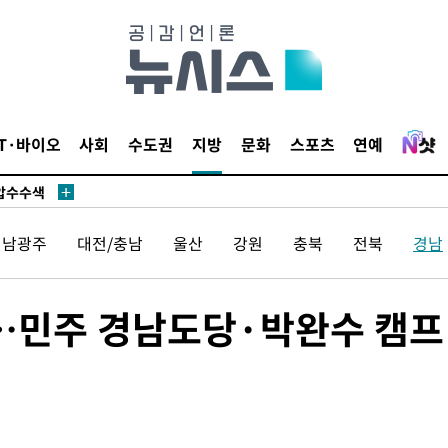
 사망
IT·바이오
사회
수도권
지방
문화
스포츠
연예
 CDC
 압수수색
위 등 9곳
전남광주
대전/충남
울산
강원
충북
전북
경남
출발
검'…민주 경남도당·박완수 캠프
개장
3명은 중
에서 두차
20일 후