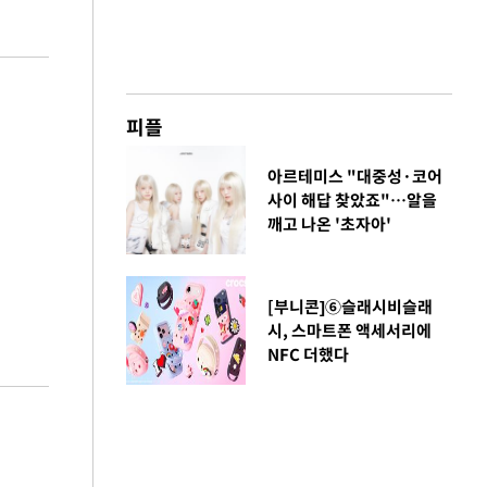
피플
아르테미스 "대중성·코어
사이 해답 찾았죠"…알을
깨고 나온 '초자아'
[부니콘]⑥슬래시비슬래
시, 스마트폰 액세서리에
NFC 더했다