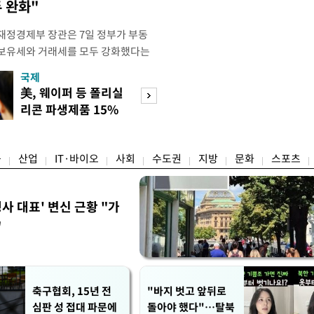
 완화"
재정경제부 장관은 7일 정부가 부동
 보유세와 거래세를 모두 강화했다는
주) 30억원 이하 주택은 보유세도 줄
국제
경제
양도세도 줄어든다"고 설명했다. 구 부
美, 웨이퍼 등 폴리실
[단독]국가계약 
 라디오 '김종배의 시선집중'과의 인
리콘 파생제품 15%
제한 손본다…실
 이하 주택이) 99% 정도 된다.
관세
검토
융
산업
IT·바이오
사회
수도권
지방
문화
스포츠
사 대표' 변신 근황 "가
"
축구협회, 15년 전
"바지 벗고 앞뒤로
심판 성 접대 파문에
돌아야 했다"…탈북