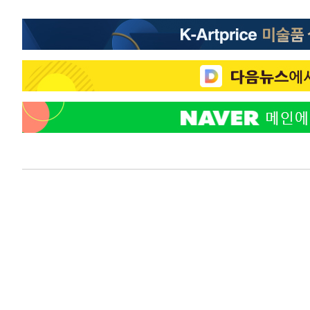
-14506초 전 >
[속보] 뉴욕증시, 일제 하락 마감…나스닥 0.06%↓