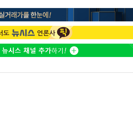
방은희, 母 고독사에 오열 
1
틀 만에 발견"
김지수, '여행사 대표' 변
2
니…"
축구협회, 15년 전 심판 
3
재는 내부 지침 준수"
"바지 벗고 앞뒤로 돌아야
4
서아, 기쁨조 검사 수치심
"신약 찾자"…정부 과제로
5
바이오
한화큐셀·OCI, 美 수입
6
격제 도입에…"공정 경쟁
영"
[속보] 뉴욕증시, 혼조 
7
0.3%↓, 다우 0.14%↑