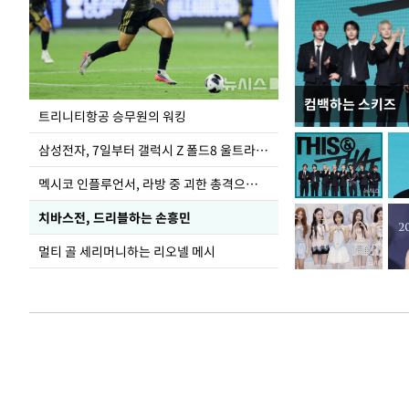
컴백하는 스키즈
입추 하루 앞둔 
트리니티항공 승무원의 워킹
폭염
삼성전자, 7일부터 갤럭시 Z 폴드8 울트라·폴드8·플립8 출시
멕시코 인플루언서, 라방 중 괴한 총격으로 사망
치바스전, 드리블하는 손흥민
멀티 골 세리머니하는 리오넬 메시