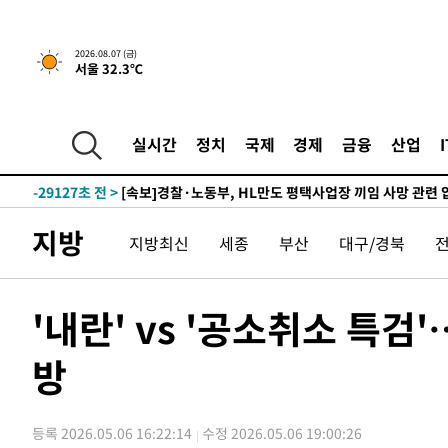
2026.08.07 (금)
서울 32.3℃
-14506초 전 >
[속보] 뉴욕증시, 일제 하락 마감…나스닥 0.06%↓
-32170초 전 >
민주 콩고 에볼라환자 4천명 돌파, 4053명 발생 1850명
-31420초 전 >
[속보]'300억원대 사기 혐의' 차가원 대표 구속 송치
실시간
정치
국제
경제
금융
산업
-30614초 전 >
"미 전국적 살모네라 식중독 원인은 멕시코산 할라피뇨"--
-29127초 전 >
[속보]경찰·노동부, HL만도 평택사업장 끼임 사망 관련
-29008초 전 >
[속보]합수본, '투표율 허위 입력' 중앙·서울·경기도 선관
지방
지방최신
세종
부산
대구/경북
압수수색
-28763초 전 >
[속보]원·달러 환율, 오전 9시 1423.8원
-28559초 전 >
[속보]삼성전자·SK하이닉스 동반 강보합…1%대 상승 
-28545초 전 >
[속보]코스닥, 5.95포인트(0.74%) 상승한 807.62개장
'내란' vs '공소취소 특
-28513초 전 >
[속보]코스피, 6300선 재탈환…1.09% 오른 6365.07 
방
-25678초 전 >
시리아 다마스쿠스 교외에서 미니버스 폭발.. 14명 부상, 
태
-24976초 전 >
입추에도 극한더위…서울 낮 39도 '폭염중대경보'
-19940초 전 >
이란, 호르무즈서 "적국 목표물들"과 대치로 남부 케슘섬
등록 2026.05.06 16:22:14
수정 2026.05.06 19:00:26
례 큰 폭발음
-18655초 전 >
[속보]美, 폴리실리콘 수입 규제…파생제품 15% 관세, 1