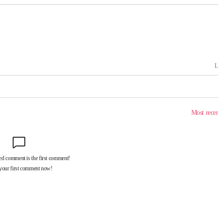
 사망
 CDC
 압수수색
위 등 9곳
출발
개장
3명은 중
에서 두차
20일 후