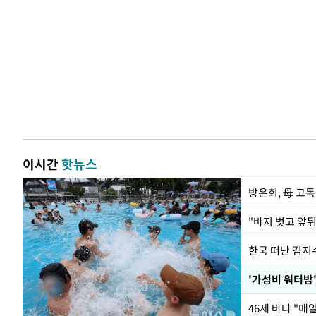
이시간
핫뉴스
방은희, 母 고독
한국 떠난 김지