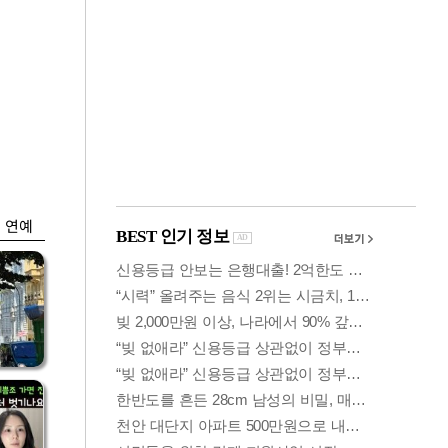
금융
입찰
코스피 6400선 회
효성
복…외인 '반도체주'
매수세
연예