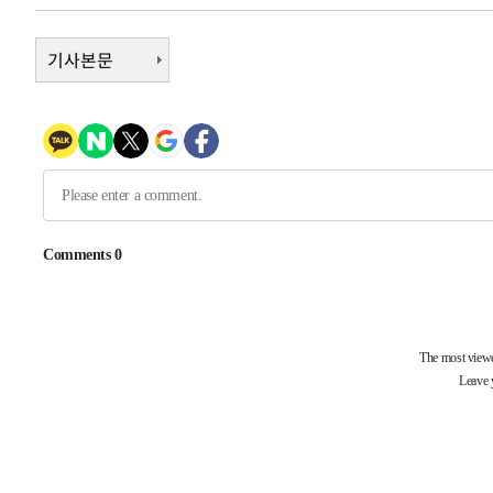
발효
-16806초 전 >
[속보]트럼프, 美 원정출산 금지 행정명령 서명
-14506초 전 >
기사본문
[속보] 뉴욕증시, 일제 하락 마감…나스닥 0.06%↓
-32170초 전 >
민주 콩고 에볼라환자 4천명 돌파, 4053명 발생 1850명
-31420초 전 >
[속보]'300억원대 사기 혐의' 차가원 대표 구속 송치
-30614초 전 >
"미 전국적 살모네라 식중독 원인은 멕시코산 할라피뇨"--
-29127초 전 >
[속보]경찰·노동부, HL만도 평택사업장 끼임 사망 관련
-29008초 전 >
[속보]합수본, '투표율 허위 입력' 중앙·서울·경기도 선관
압수수색
-28763초 전 >
[속보]원·달러 환율, 오전 9시 1423.8원
-28559초 전 >
[속보]삼성전자·SK하이닉스 동반 강보합…1%대 상승 
-28545초 전 >
[속보]코스닥, 5.95포인트(0.74%) 상승한 807.62개장
-28513초 전 >
[속보]코스피, 6300선 재탈환…1.09% 오른 6365.07 
-25678초 전 >
시리아 다마스쿠스 교외에서 미니버스 폭발.. 14명 부상, 
태
-24976초 전 >
입추에도 극한더위…서울 낮 39도 '폭염중대경보'
-19940초 전 >
이란, 호르무즈서 "적국 목표물들"과 대치로 남부 케슘섬
례 큰 폭발음
-18655초 전 >
[속보]美, 폴리실리콘 수입 규제…파생제품 15% 관세, 1
발효
-16806초 전 >
[속보]트럼프, 美 원정출산 금지 행정명령 서명