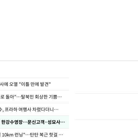
사에 오열 "이틀 만에 발견"
"바지 벗고 앞뒤로 돌아"…탈북민 회상한 기쁨조 검사
수, 프라하 여행사 차렸다더니…
'가성비 워터밤' 한강수영장…문신고객·성묘사음원 민원
46세 바다 "매일 10km 런닝"…탄탄 복근 핫걸 몸매로