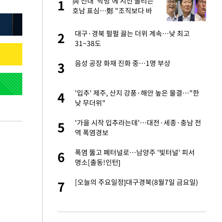
"이
與 전대 '박빙'에 시선 쏠리는
1
1
호남 표심…鄭 "조직보다 바
람" vs 金 "내가 과반"
신 근황 "가볼 만하
대구·경북 펄펄 끓는 더위 계속…낮 최고
2
2
31~38도
성 접대 파문에 "현
음성 공장 화재 진화 중…1명 부상
3
3
 했다"…탈북민 김
'입추' 제주, 산지 강풍·해안 높은 물결…"한
4
4
 회상
낮 무더위"
 속도내는 K-제약
'가을 시작 입추라는데'…대전·세종·충남 전
5
5
역 폭염경보
 폴리실리콘 최저가
폭염 뚫고 폐터널로…남양주 '빛터널' 피서
6
6
·수익성 개선 환
명소[출동!인턴]
출발…나스닥
[오늘의 주요일정]대구경북(8월7일 금요일)
7
7