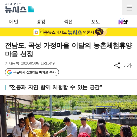
메인
랭킹
섹션
포토
전남도, 곡성 가정마을 이달의 농촌체험휴양
마을 선정
기사등록
2026/05/06 16:16:49
가
가
구글에서 선호하는 매체로 추가
"전통과 자연 함께 체험할 수 있는 공간"