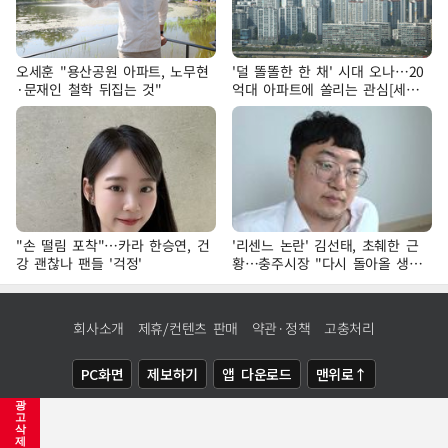
오세훈 "용산공원 아파트, 노무현
'덜 똘똘한 한 채' 시대 오나…20
·문재인 철학 뒤집는 것"
억대 아파트에 쏠리는 관심[세제
개편, 그 이후②]
"손 떨림 포착"…카라 한승연, 건
'리센느 논란' 김선태, 초췌한 근
강 괜찮나 팬들 '걱정'
황…충주시장 "다시 돌아올 생
각?"
회사소개
제휴/컨텐츠 판매
약관·정책
고충처리
PC화면
제보하기
앱 다운로드
맨위로↑
광
COPYRIGHTⓒ
NEWSIS
ALL RIGHTS RESERVED.
고
삭
제