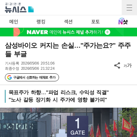
메인
랭킹
섹션
포토
삼성바이오 커지는 손실…"주가는요?" 주주
들 부글
기사등록
2026/05/06 20:51:06
가
가
최종수정
2026/05/06 21:32:24
구글에서 선호하는 매체로 추가
목표주가 하향…"파업 리스크, 수익성 직결"
"노사 갈등 장기화 시 주가에 영향 불가피"