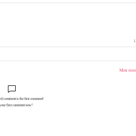
견
계속[다음
겠다"
겨드려 죄