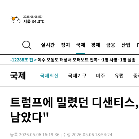
-27616초 전 >
온열질환 사망자 3명 늘어…누적 환자 3000명 돌파
-21561초 전 >
강릉에 시간당 81.4㎜ 물폭탄…도로 잠기고 담벼락 붕괴
2026.08.08 (토)
서울 34.3℃
-17668초 전 >
백운산서 80년근 천종산삼 9뿌리 발견…감정가 1.3억원
-15378초 전 >
선재도서 해루질 나섰다 실종 60대, 닷새 만에 숨진 채 발
-12912초 전 >
남자 농구, 나고야 아시안게임서 '홈팀' 일본과 한일전
실시간
정치
국제
경제
금융
산업
-12288초 전 >
여수 오동도 해상서 모터보트 전복…1명 사망·1명 실종
-8515초 전 >
극한폭염 한풀 꺾이지만…'낮 최고 35도' 무더위, 열대야 
주 날씨]
-5533초 전 >
축구협회 "압수수색·성접대 논란 사과…쇄신의 기회로 삼
국제
국제최신
국제기구
미주
유럽
중
-4050초 전 >
[속보]'압수수색·성접대 논란' 축구협회 "실망과 걱정 안
송"
2시간 전 >
'최고 37도' 폭염 지속…강원동해안 최대 150㎜ 비
3시간 전 >
[속보]뉴욕증시 상승 마감…S&P 0.6% 나스닥 1.3%↑
트럼프에 밀렸던 디샌티스,
-29615초 전 >
낮 최고 35도 '무더위'…동해안 시간당 30㎜ '강한 비'[
남았다"
-28885초 전 >
[속보]이강인 "감독님이 원하는 마음 느꼈고, 많은 트로피
틀레티코 이적"
-28667초 전 >
수도권 40도 육박 '펄펄'…동해안 일부 지역엔 호의주의
-27636초 전 >
온열질환 사망자 3명 늘어…누적 환자 3000명 돌파
등록 2026.05.06 16:19:36
수정 2026.05.06 18:54:24
-21581초 전 >
강릉에 시간당 81.4㎜ 물폭탄…도로 잠기고 담벼락 붕괴