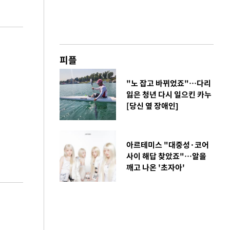
피플
"노 잡고 바뀌었죠"…다리
잃은 청년 다시 일으킨 카누
[당신 옆 장애인]
아르테미스 "대중성·코어
사이 해답 찾았죠"…알을
깨고 나온 '초자아'