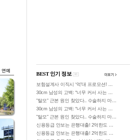
금융
시
코스닥 살아나자
'들
ETF 날았다…수익률
상위권 휩쓸어
연예