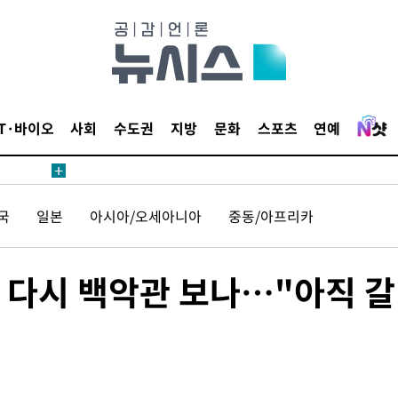
견
IT·바이오
사회
수도권
지방
문화
스포츠
연예
계속[다음
겠다"
국
일본
아시아/오세아니아
중동/아프리카
겨드려 죄
 다시 백악관 보나…"아직 갈
내일날씨]
 원해 아
보