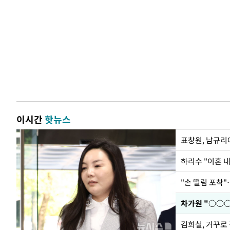
이시간
핫뉴스
하리수 "이혼 
"손 떨림 포착"