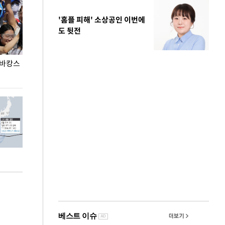
'홈플 피해' 소상공인 이번에
도 뒷전
 바캉스
용산어린이정원 앞 즐비한 근조화환, 왜?
이번주 국회에는 