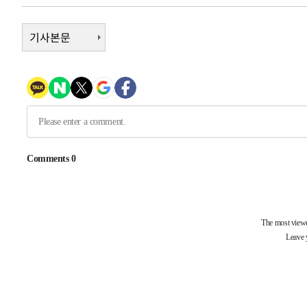
-17688초 전 >
백운산서 80년근 천종산삼 9뿌리 발견…감정가 1.3억원
기사본문
-15398초 전 >
선재도서 해루질 나섰다 실종 60대, 닷새 만에 숨진 채 발
-12932초 전 >
남자 농구, 나고야 아시안게임서 '홈팀' 일본과 한일전
-12308초 전 >
여수 오동도 해상서 모터보트 전복…1명 사망·1명 실종
-8535초 전 >
극한폭염 한풀 꺾이지만…'낮 최고 35도' 무더위, 열대야 
주 날씨]
-5553초 전 >
축구협회 "압수수색·성접대 논란 사과…쇄신의 기회로 삼
-4070초 전 >
[속보]'압수수색·성접대 논란' 축구협회 "실망과 걱정 안
송"
2시간 전 >
'최고 37도' 폭염 지속…강원동해안 최대 150㎜ 비
3시간 전 >
[속보]뉴욕증시 상승 마감…S&P 0.6% 나스닥 1.3%↑