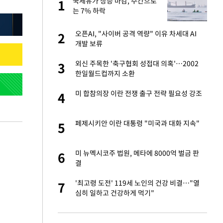
국제유가 상승 마감, 주간으로
1
1
주일
는 7% 하락
 노무현·문재인 철
오픈AI, "사이버 공격 역량" 이유 차세대 AI
2
2
개발 보류
승환·니퍼트가 콕
외신 주목한 '축구협회 성접대 의혹'…2002
3
3
한일월드컵까지 소환
0개 구단, 훈련·휴
미 합참의장 이란 전쟁 출구 전략 필요성 강조
4
4
 안전 최우선"
까지…제조업 바꾸는
페제시키안 이란 대통령 "미국과 대화 지속"
5
5
초췌한 근황…충주시
미 뉴멕시코주 법원, 메타에 8000억 벌금 판
6
6
결
…품목별 희비, 변
'최고령 도전' 119세 노인의 건강 비결…"열
7
7
①]
심히 일하고 건강하게 먹기"