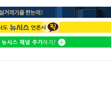
"창 3개 띄워도 답답함 없
1
네"…'폴드8 울트라', 일
써보니
오세훈 "용산공원 아파트,
2
학 뒤집는 것"
김도영·곽빈·안현민…오
3
집은 차기 메이저리거
'폭염 휴식기' 프로야구 1
4
식 병행…"야외 훈련 해도
휴머노이드부터 AI공장
5
M.AX 성과
'리센느 논란' 김선태, 
6
장 "다시 돌아올 생각?"
폭염에 장바구니 물가 들썩
7
수는 고온[폭염 속 경제는