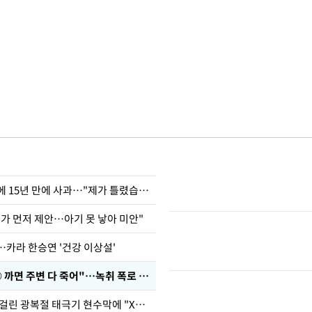
표창원, 남규리에 15년 만에 사과…"제가 틀렸습니다"
내가 먼저 제안…아기 못 낳아 미안"
…카라 한승연 '건강 이상설'
차가원 "○○○ 까면 주변 다 죽어"…녹취 폭로 파장
김희철, 거꾸로 걸린 광복절 태극기 현수막에 "X돌았네"