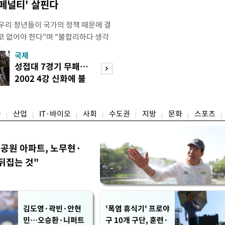
 페널티' 살핀다
"우리 청년들이 국가의 정책 때문에 결
코 없어야 한다"며 "불합리하다 생각
 편하게 말씀해주시면 좋겠다"고 했
국제
경제
오후 X(옛 트위터)에 '청년들의 목소리
성접대 7경기 무패…
세계식량가격 다
2개' 자료를 공유하며 이같이 적었다.
2002 4강 신화에 불
상승…곡물·설탕 
인해 겪을 수 있는 제도
똥
썩'
융
산업
IT·바이오
사회
수도권
지방
문화
스포츠
공원 아파트, 노무현·
뒤집는 것"
김도영·곽빈·안현
'폭염 휴식기' 프로야
민…오승환·니퍼트
구 10개 구단, 훈련·