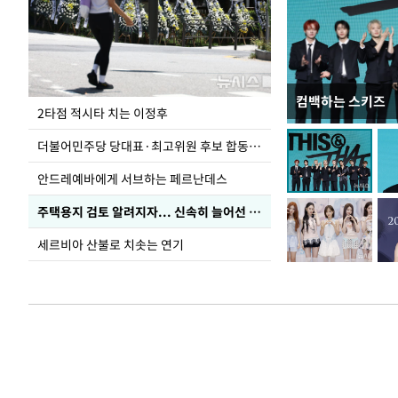
컴백하는 스키즈
청와대 일주일
2타점 적시타 치는 이정후
더불어민주당 당대표·최고위원 후보 합동연설회
안드레예바에게 서브하는 페르난데스
주택용지 검토 알려지자... 신속히 늘어선 '근조화환'
세르비아 산불로 치솟는 연기