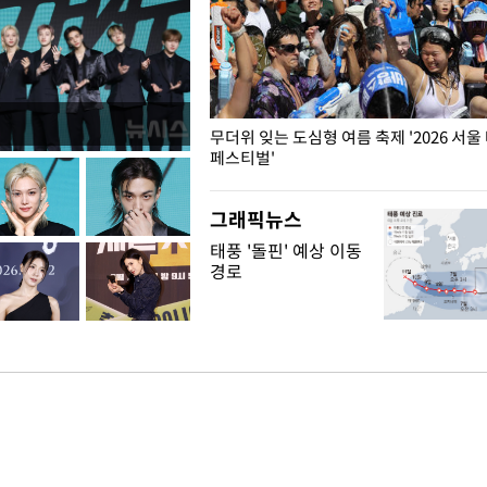
무더위 잊는 도심형 여름 축제 '2026 서울
페스티벌'
그래픽뉴스
태풍 '돌핀' 예상 이동
경로