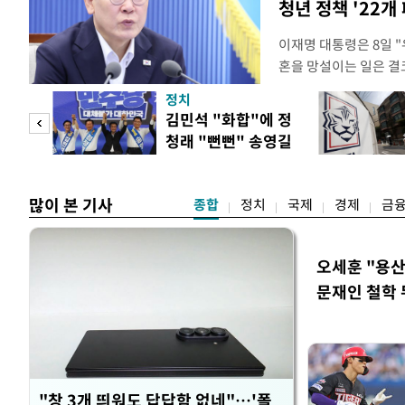
청년 정책 '22개
이재명 대통령은 8일 
혼을 망설이는 일은 결
하는 제도가 있을 경우
정치
다. 이 대통령은 이날 
 사업
김민석 "화합"에 정
로 찾은 결혼 페널티 2
청래 "뻔뻔" 송영길
이 대통령은 "결혼으로 
은 연임 직격
많이 본 기사
종합
정치
국제
경제
금
오세훈 "용산
문재인 철학 
"창 3개 띄워도 답답함 없네"…'폴