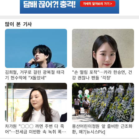
많이 본 기사
김희철, 거꾸로 걸린 광복절 태극
"손 떨림 포착"…카라 한승연, 건
기 현수막에 "X돌았네"
강 괜찮나 팬들 '걱정'
차가원 "○○○ 까면 주변 다 죽
용산어린이정원 앞 즐비한 근조화
어"…전세금 미반환 속 녹취 폭로
환, 왜?[뉴시스Pic]
파장