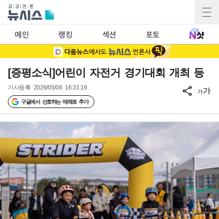
메인
랭킹
섹션
포토
[증평소식]어린이 자전거 경기대회 개최 등
기사등록
2026/05/06 16:31:16
가
가
구글에서 선호하는 매체로 추가