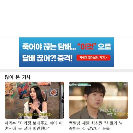
많이 본 기사
하리수 "미키정 보내주고 싶어 이
백혈병 재발 최성원 "치료가 날
혼…애 못 낳아 미안했다"
죽이는 것 같았다" 눈물