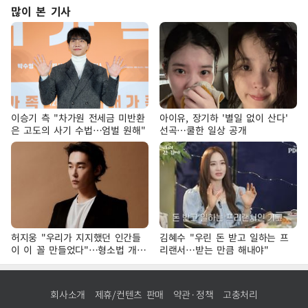
많이 본 기사
이승기 측 "차가원 전세금 미반환
아이유, 장기하 '별일 없이 산다'
은 고도의 사기 수법…엄벌 원해"
선곡…쿨한 일상 공개
허지웅 "우리가 지지했던 인간들
김혜수 "우린 돈 받고 일하는 프
이 이 꼴 만들었다"…형소법 개정
리랜서…받는 만큼 해내야"
에 격한 반응
회사소개
제휴/컨텐츠 판매
약관·정책
고충처리