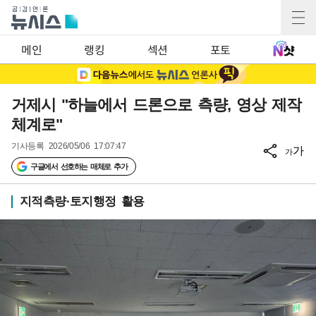
메인
랭킹
섹션
포토
거제시 "하늘에서 드론으로 측량, 영상 제작
체계로"
기사등록
2026/05/06 17:07:47
가
가
구글에서 선호하는 매체로 추가
지적측량·토지행정 활용