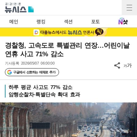
메인
랭킹
섹션
포토
경찰청, 고속도로 특별관리 연장…어린이날
연휴 사고 71% 감소
기사등록
2026/05/07 06:00:00
가
가
구글에서 선호하는 매체로 추가
하루 평균 사고도 77% 감소
암행순찰차·특별단속 확대 효과