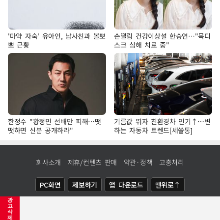
'마약 자숙' 유아인, 남사친과 볼뽀
손떨림 건강이상설 한승연…"목디
뽀 근황
스크 심해 치료 중"
한정수 "황정민 선배만 피해…떳
기름값 뛰자 친환경차 인기↑…변
떳하면 신분 공개하라"
하는 자동차 트렌드[세쓸통]
회사소개
제휴/컨텐츠 판매
약관·정책
고충처리
PC화면
제보하기
앱 다운로드
맨위로↑
광
COPYRIGHTⓒ
NEWSIS
ALL RIGHTS RESERVED.
고
삭
제