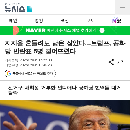
메인
랭킹
섹션
포토
지지율 흔들려도 당은 잡았다…트럼프, 공화
당 반란표 5명 떨어뜨렸다
기사등록
2026/05/06 16:55:00
가
가
최종수정
2026/05/06 19:40:23
구글에서 선호하는 매체로 추가
선거구 재획정 거부한 인디애나 공화당 현역들 대거
탈락