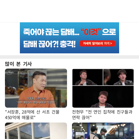
많이 본 기사
"서장훈, 28억에 산 서초 건물
전현무 "전 연인 집착에 친구들과
450억에 매물로"
연락 끊어"