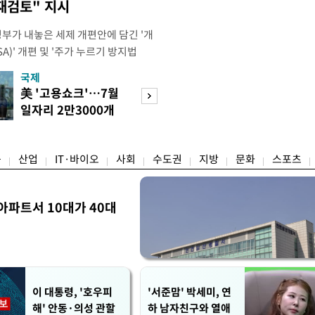
재검토" 지시
정부가 내놓은 세제 개편안에 담긴 '개
)' 개편 및 '주가 누르기 방지법
것을 지시했다. 이 대통령은 이날 참모
국제
경제
서 ISA 개편 방안 및 주가 누르기 방
美 '고용쇼크'…7월
수도권 고용 급랭
들의 반발 등에 대한 내용을 보고 받
일자리 2만3000개
전국 취업자 10명
대통령은 ISA 개편안과
감소
1명뿐
융
산업
IT·바이오
사회
수도권
지방
문화
스포츠
아파트서 10대가 40대
이 대통령, '호우피
'서준맘' 박세미, 연
해' 안동·의성 관할
하 남자친구와 열애