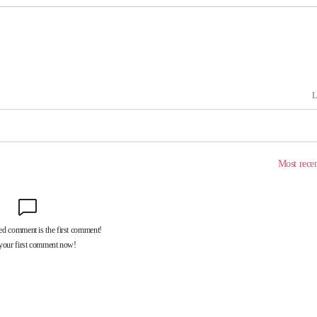
수…이병태
(종합)
.3만개 하
4.1%로
고 과감히
 아웃바운
향
난지역 선포
지 못 갈
]
선제 대응"
쳐