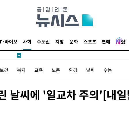
4.1%로
고 과감히
 아웃바운
향
난지역 선포
IT·바이오
사회
수도권
지방
문화
스포츠
연예
지 못 갈
]
선제 대응"
/보건
복지
교육
노동
환경
날씨
수능
 날씨에 '일교차 주의'[내일
쳐
기소