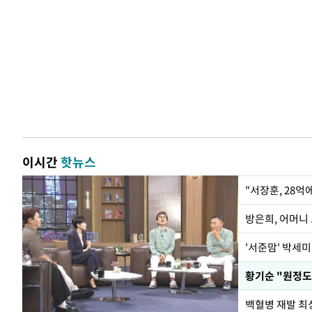
이시간
핫뉴스
"서장훈, 28억
방은희, 어머니 
'서준맘' 박세미
황기순 "원정도
백혈병 재발 최성