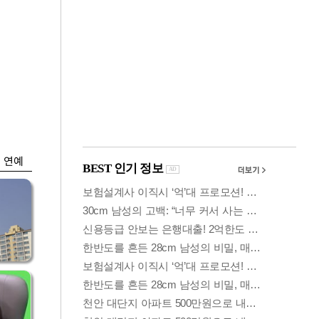
금융
…
두나무, 경찰청 '압수
 중
가상자산' 관리한다
연예