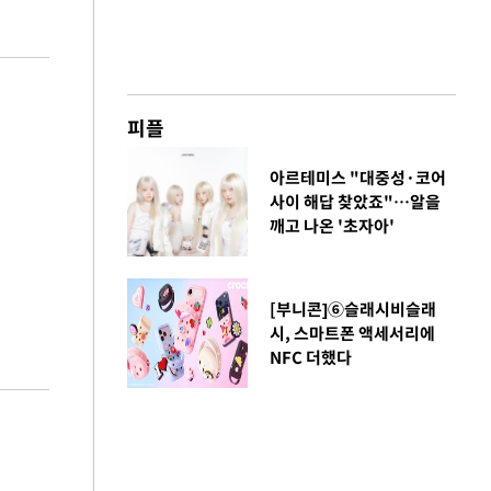
피플
아르테미스 "대중성·코어
사이 해답 찾았죠"…알을
깨고 나온 '초자아'
[부니콘]⑥슬래시비슬래
시, 스마트폰 액세서리에
NFC 더했다