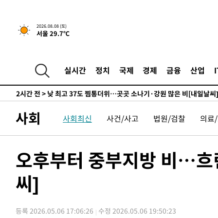
향수정 (2보)
-5740초 전 >
[속보] 미 사업체, 일자리 7월에 2.3만 개 줄어…실업률은 
↓
-1603초 전 >
[속보]이 대통령 "부동산 공급 기존 사고방식 매달리지 말
2026.08.08 (토)
서울 29.7℃
실천"
-688초 전 >
이란, "오만과 '중앙 단일 루트' 합의…북쪽 인바운드·남쪽
드는 임시"
2시간 전 >
"낮 기온 소폭 하락"…수도권 폭염중대경보, 폭염경보로 하
2시간 전 >
[속보]이 대통령, '호우피해' 안동·의성 관할 4개 면 특별재
실시간
정치
국제
경제
금융
산업
2시간 전 >
[단독]중수청 지원 검사들, 정원 초과 시 낮은 계급 임용…희망
수도
2시간 전 >
낮 최고 37도 찜통더위…곳곳 소나기·강원 많은 비[내일날씨
3시간 전 >
SK하이닉스, 용인·청주 팹에 54조 투자…"AI 메모리 수요 
사회
사회최신
사건/사고
법원/검찰
의료
4시간 전 >
여자배구 이재영·이다영 자매, 아제르바이잔 투란VC 입단
4시간 전 >
외국인 심판 성 접대 7경기 들여다보니…한국 축구 '5승 2무'
4시간 전 >
[속보]코스닥, 2.86포인트(0.36%) 내린 798.81마감
오후부터 중부지방 비…흐린
4시간 전 >
[속보]코스피, 6200선 약보합…0.60% 내린 6258.77에 마
씨]
4시간 전 >
[속보]원·달러 환율, 7.7원 내린 1416.1원 마감
4시간 전 >
[속보] 노원서 40.1도 관측…서울, 2018년 이후 첫 40도
5시간 전 >
[속보]종합특검, '계엄 수용공간 확보' 신용해 前교정본부장 
등록 2026.05.06 17:06:26
수정 2026.05.06 19:50:23
5시간 전 >
외신들도 주목한 韓축구 파문…"국민적 공분에 수사 재개"