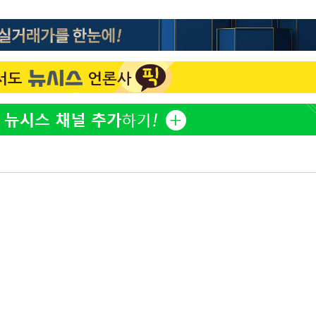
홍서범♥조갑경, 아들 불륜
1
과 후 근황…밝은 미소
[단독]인천 부평구 아파트서
2
기소
모 살해
[속보]이 대통령, '호우피
3
4개 면 특별재난지역 선포
수…이병태
'서준맘' 박세미, 연하 남
4
생각도"
[속보]이 대통령 "부동산
5
매달리지 말고 과감히 실천
태풍 '돌핀' 日 남서부 지
6
명 대피령
트럼프 회사에 200만불 
7
주당 '뇌물 의혹' 조사