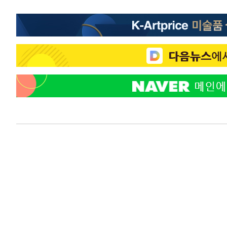
4시간 전 >
[속보]원·달러 환율, 7.7원 내린 1416.1원 마감
4시간 전 >
[속보] 노원서 40.1도 관측…서울, 2018년 이후 첫 40도
5시간 전 >
[속보]종합특검, '계엄 수용공간 확보' 신용해 前교정본부장 
5시간 전 >
외신들도 주목한 韓축구 파문…"국민적 공분에 수사 재개"
5시간 전 >
11시간 압수수색에 성접대 파문까지…'쑥대밭' 된 축구협회
5시간 전 >
[속보]규제합리화위원회 부위원장에 김태유 서울대 공대 교
후임