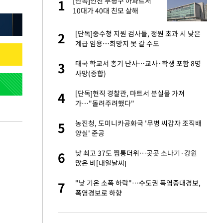
 사
[단독]인천 부평구 아파트서
1
1
10대가 40대 친모 살해
 10대가 40대 친
[단독]중수청 지원 검사들, 정원 초과 시 낮은
2
2
계급 임용…희망지 못 갈 수도
해' 안동·의성 관할
태국 학교서 총기 난사…교사·학생 포함 8명
3
3
사망(종합)
자친구와 열애 "결혼
[단독]현직 경찰관, 마트서 분실물 가져
4
4
가…"돌려주려했다"
 공급 기존 사고방식
농진청, 도미니카공화국 '무병 씨감자 조직배
5
5
"
양실' 준공
역 강타…주민 26만
낮 최고 37도 찜통더위…곳곳 소나기·강원
6
6
많은 비[내일날씨]
준 한국 기업…美 민
"낮 기온 소폭 하락"…수도권 폭염중대경보,
7
7
폭염경보로 하향