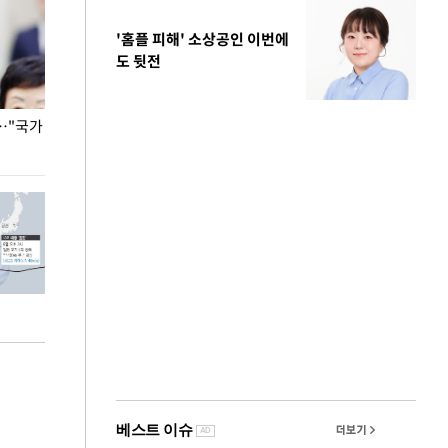
'홈플 피해' 소상공인 이번에
도 뒷전
…"국가
홈플러스, 67개 점포 가오픈… 13일 정식 개장
오세훈 서울시장,
환경 점검