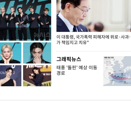
개구리밥
이 대통령, 국가폭력 피해자에 위로·사과
가 책임지고 치유"
그래픽뉴스
태풍 '돌핀' 예상 이동
경로