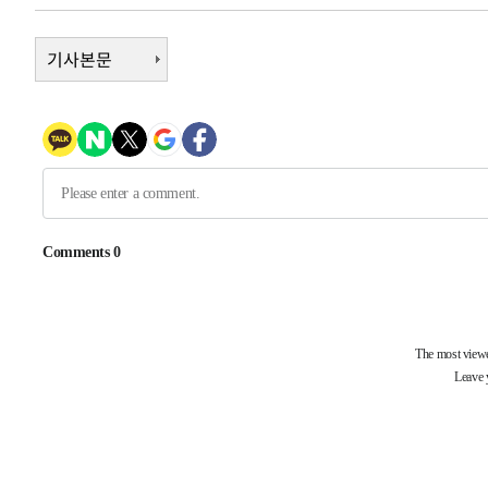
5시간 전 >
11시간 압수수색에 성접대 파문까지…'쑥대밭' 된 축구협회
5시간 전 >
기사본문
[속보]규제합리화위원회 부위원장에 김태유 서울대 공대 교
후임
-9173초 전 >
이강인, 폭염 속 AT마드리드 첫 훈련…80명 식사 대접까지
-6312초 전 >
미 사업체 일자리, 7월에 2.3만개 순감하고 그 전 2개월 10
향수정 (2보)
-5760초 전 >
[속보] 미 사업체, 일자리 7월에 2.3만 개 줄어…실업률은 
↓
-1623초 전 >
[속보]이 대통령 "부동산 공급 기존 사고방식 매달리지 말
실천"
-708초 전 >
이란, "오만과 '중앙 단일 루트' 합의…북쪽 인바운드·남쪽
드는 임시"
2시간 전 >
"낮 기온 소폭 하락"…수도권 폭염중대경보, 폭염경보로 하
2시간 전 >
[속보]이 대통령, '호우피해' 안동·의성 관할 4개 면 특별재
2시간 전 >
[단독]중수청 지원 검사들, 정원 초과 시 낮은 계급 임용…희망
수도
2시간 전 >
낮 최고 37도 찜통더위…곳곳 소나기·강원 많은 비[내일날씨
3시간 전 >
SK하이닉스, 용인·청주 팹에 54조 투자…"AI 메모리 수요 
4시간 전 >
여자배구 이재영·이다영 자매, 아제르바이잔 투란VC 입단
4시간 전 >
외국인 심판 성 접대 7경기 들여다보니…한국 축구 '5승 2무'
4시간 전 >
[속보]코스닥, 2.86포인트(0.36%) 내린 798.81마감
4시간 전 >
[속보]코스피, 6200선 약보합…0.60% 내린 6258.77에 마