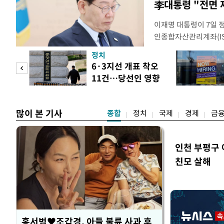
李대통령 "전면 
이재명 대통령이 7일 
인종합자산관리계좌(ISA
안'을 전면 재검토 할 
정치
들과의 상황 점검 회의에
 두
6·3지선 개표 착오
지법안을 둘러싼 투자자
11건…당선인 영향
았다. 이 자리에서 이 
 정도
없어
많이 본 기사
종합
정치
국제
경제
금
인천 부평구 
친모 살해
홍서범♥조갑경, 아들 불륜 사과 후