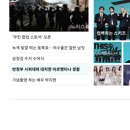
컴백하는 스키즈
지석천 뒤덮은 
'무민 팝업 스토어' 오픈
녹색 빛깔 띄는 동복호…저수율은 절반 남짓
삼정검 수치 수여식
반정부 시위대와 대치한 아르헨티나 경찰
기념촬영 하는 배우 박지현