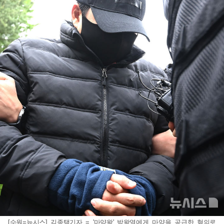
[수원=뉴시스] 김종택기자 = '마약왕' 박왕열에게 마약을 공급한 혐의로