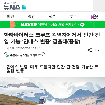
메인
랭킹
섹션
포토
한타바이러스 크루즈 감염자에게서 인간 전
염 가능 '안데스 변종' 검출돼(종합)
기사등록
2026/05/06 17:31:41
가
가
구글에서 선호하는 매체로 추가
안데스 변종, 매우 드물지만 인간 간 전염 가능한 유
일한 변종