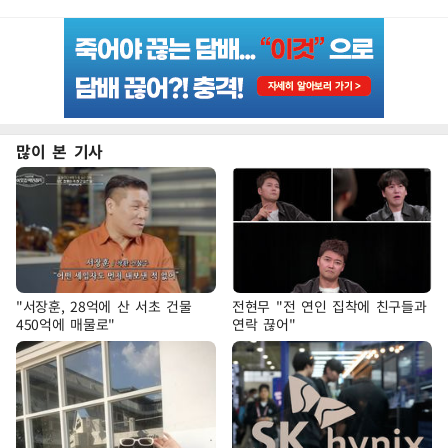
많이 본 기사
"서장훈, 28억에 산 서초 건물
전현무 "전 연인 집착에 친구들과
450억에 매물로"
연락 끊어"