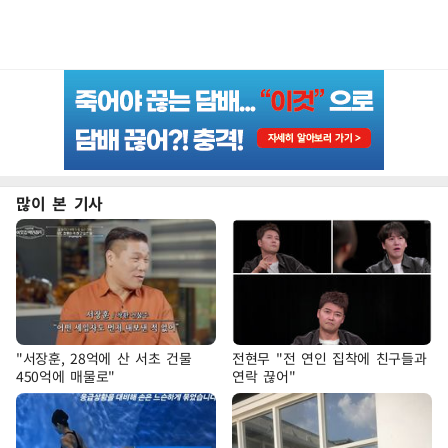
많이 본 기사
"서장훈, 28억에 산 서초 건물
전현무 "전 연인 집착에 친구들과
450억에 매물로"
연락 끊어"