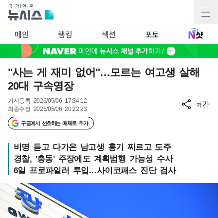
메인
랭킹
섹션
포토
"사는 게 재미 없어"…모르는 여고생 살해
20대 구속영장
기사등록
2026/05/06 17:34:12
가
가
최종수정
2026/05/06 20:22:23
구글에서 선호하는 매체로 추가
비명 듣고 다가온 남고생 흉기 찌르고 도주
경찰, '충동' 주장에도 계획범행 가능성 수사
6일 프로파일러 투입…사이코패스 진단 검사