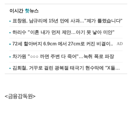
이시간
핫
뉴스
표창원, 남규리에 15년 만에 사과…"제가 틀렸습니다"
하리수 "이혼 내가 먼저 제안…아기 못 낳아 미안"
차가원 "○○○ 까면 주변 다 죽어"…녹취 폭로 파장
김희철, 거꾸로 걸린 광복절 태극기 현수막에 "X돌았네"
<금융감독원>