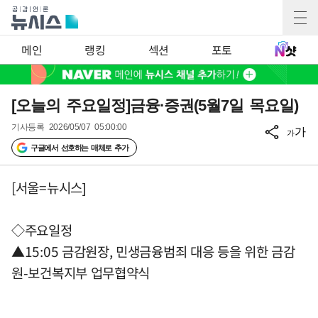
메인
랭킹
섹션
포토
[오늘의 주요일정]금융·증권(5월7일 목요일)
기사등록
2026/05/07 05:00:00
가
가
구글에서 선호하는 매체로 추가
[서울=뉴시스]
◇주요일정
▲15:05 금감원장, 민생금융범죄 대응 등을 위한 금감
원-보건복지부 업무협약식