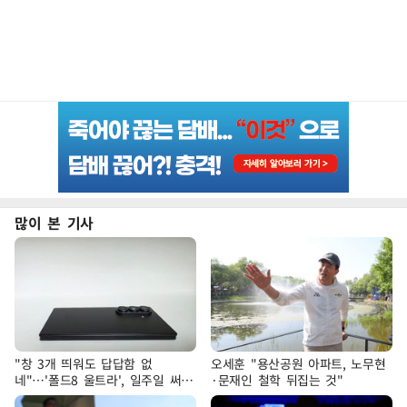
많이 본 기사
"창 3개 띄워도 답답함 없
오세훈 "용산공원 아파트, 노무현
네"…'폴드8 울트라', 일주일 써보
·문재인 철학 뒤집는 것"
니