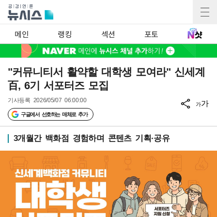
메인
랭킹
섹션
포토
"커뮤니티서 활약할 대학생 모여라" 신세계
百, 6기 서포터즈 모집
기사등록
2026/05/07 06:00:00
가
가
구글에서 선호하는 매체로 추가
3개월간 백화점 경험하며 콘텐츠 기획·공유