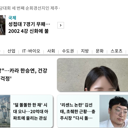
전당대회 세 번째 순회경선지인 제주·
 김민석 당대표 후보가 승리했다. 지
국제
경제
에서 충청권은 김 후보가, 부산·울산·
성접대 7경기 무패…
세계식량가격 다
가 승리한 바 있다. 소병훈 민주당 중
2002 4강 신화에 불
상승…곡물·설탕 
 제주·인천 순회경선 권리당원 투표
똥
썩'
 투표 4만7198표 중 2만2537
융
산업
IT·바이오
사회
수도권
지방
문화
스포츠
착"…카라 한승연, 건강
'걱정'
'덜 똘똘한 한 채' 시
'리센느 논란' 김선
대 오나…20억대 아
태, 초췌한 근황…충
파트에 쏠리는 관심
주시장 "다시 돌아올
생각?"