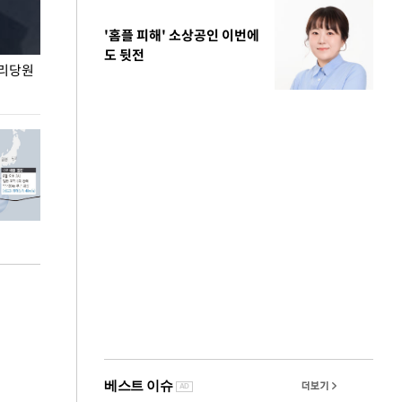
'홈플 피해' 소상공인 이번에
도 뒷전
권리당원
무더위 잊는 도심형 여름 축제 '2026 서울 바캉스
용산어린이정원 앞
페스티벌'