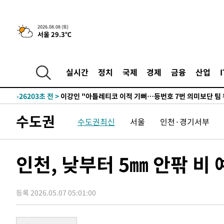
2026.08.08 (토)
서울 29.3℃
6시간 전 >
[속보]뉴욕증시 상승 마감…S&P 0.6% 나스닥 1.3%↑
-27434초 전 >
[속보]與최고위원 제주·인천 순회경선…박선원·최민희
한민수·김용 순
-27387초 전 >
[속보]김민석, 與 전대 당원투표 누적 득표율 45.42%로 
실시간
정치
국제
경제
금융
산업
청래 44.56%
-26669초 전 >
[속보]與 대표 경선 제주·인천 당원투표…金 47.75%·
42.08%·宋 10.17%
-26203초 전 >
이강인 "아틀레티코 이적 기뻐…등번호 7번 의미보단 팀 
것"
-26138초 전 >
[속보]與 당대표 경선, 제주·인천 권리당원 투표 김민석 
수도권
수도권최신
서울
인천·경기서부
-19912초 전 >
낮 최고 35도 '무더위'…동해안 시간당 30㎜ '강한 비'[
-19182초 전 >
[속보]이강인 "감독님이 원하는 마음 느꼈고, 많은 트로피
틀레티코 이적"
-18964초 전 >
수도권 40도 육박 '펄펄'…동해안 일부 지역엔 호의주의
인천, 낮부터 5㎜ 안팎 비
-17933초 전 >
온열질환 사망자 3명 늘어…누적 환자 3000명 돌파
-11878초 전 >
강릉에 시간당 81.4㎜ 물폭탄…도로 잠기고 담벼락 붕괴
-7985초 전 >
백운산서 80년근 천종산삼 9뿌리 발견…감정가 1.3억원
등록 2026.05.07 05:01:00
-5695초 전 >
선재도서 해루질 나섰다 실종 60대, 닷새 만에 숨진 채 발견
-3229초 전 >
남자 농구, 나고야 아시안게임서 '홈팀' 일본과 한일전