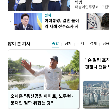
박빙
더불어민주당 8·17 
인천 권리당원 투표에서
정치
난주 첫 주말 순회경선
 사업
이대통령, 결혼 불이
경남에서는 정청래 후보
익 사례 전수조사 지
앙당 선관위원장은 8일
시
합산 결과 김 후보가 전체
많이 본 기사
종합
정치
국제
경제
금
"손 떨림 포
괜찮나 팬들 
오세훈 "용산공원 아파트, 노무현·
문재인 철학 뒤집는 것"