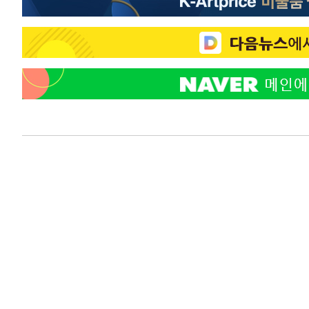
-7985초 전 >
백운산서 80년근 천종산삼 9뿌리 발견…감정가 1.3억원
-5695초 전 >
선재도서 해루질 나섰다 실종 60대, 닷새 만에 숨진 채 발견
-3229초 전 >
남자 농구, 나고야 아시안게임서 '홈팀' 일본과 한일전
-2605초 전 >
여수 오동도 해상서 모터보트 전복…1명 사망·1명 실종
19분 전 >
극한폭염 한풀 꺾이지만…'낮 최고 35도' 무더위, 열대야 계속
씨]
1시간 전 >
축구협회 "압수수색·성접대 논란 사과…쇄신의 기회로 삼겠
1시간 전 >
[속보]'압수수색·성접대 논란' 축구협회 "실망과 걱정 안겨드
4시간 전 >
'최고 37도' 폭염 지속…강원동해안 최대 150㎜ 비
6시간 전 >
[속보]뉴욕증시 상승 마감…S&P 0.6% 나스닥 1.3%↑