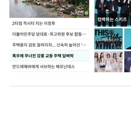
컴백하는 스키즈
이번주 국회에는 무
2타점 적시타 치는 이정후
더불어민주당 당대표·최고위원 후보 합동연설회
주택용지 검토 알려지자... 신속히 늘어선 '근조화환'
폭우에 무너진 강릉 교동 주택 담벼락
안드레예바에게 서브하는 페르난데스