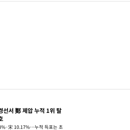
경선서 鄭 제압 누적 1위 탈
호
.08%·宋 10.17%…누적 득표는 초