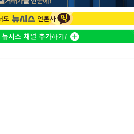
오세훈 "용산공원 아파트, 
1
무현·문재인 철학 뒤집는 
"손 떨림 포착"…카라 한
2
팬들 '걱정'
'덜 똘똘한 한 채' 시대 
3
[다음주 날
에 쏠리는 관심[세제 개편,
다"
려 죄송"
'리센느 논란' 김선태, 
4
장 "다시 돌아올 생각?"
'마라톤 심의' 앞둔 국고
5
과징금 갈림길
외신 주목한 '축구협회 성접
6
한일월드컵까지 소환
"한국판 팔란티어 꿈꾼다
7
AI 사업에 진심인 이유