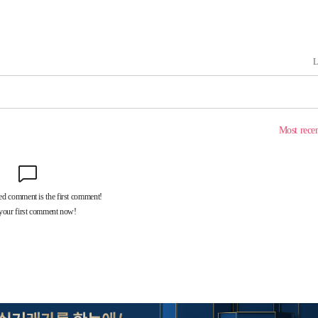
[다음주 날
다"
려 죄송"
·서미화·
1위… 정
鄭
위해 뛸
승리
내일날씨]
 원해 아
보