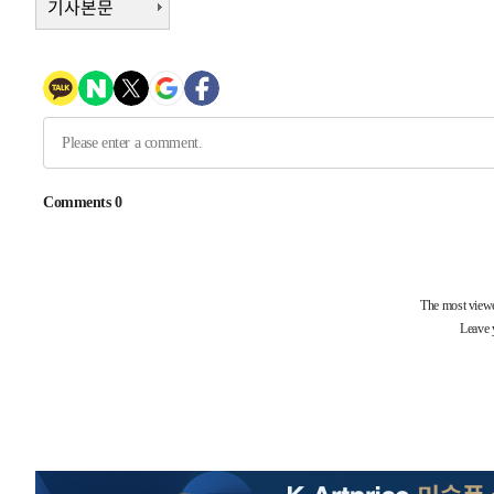
기사본문
-2605초 전 >
여수 오동도 해상서 모터보트 전복…1명 사망·1명 실종
19분 전 >
극한폭염 한풀 꺾이지만…'낮 최고 35도' 무더위, 열대야 계속
씨]
1시간 전 >
축구협회 "압수수색·성접대 논란 사과…쇄신의 기회로 삼겠
1시간 전 >
[속보]'압수수색·성접대 논란' 축구협회 "실망과 걱정 안겨드
4시간 전 >
'최고 37도' 폭염 지속…강원동해안 최대 150㎜ 비
6시간 전 >
[속보]뉴욕증시 상승 마감…S&P 0.6% 나스닥 1.3%↑
-27434초 전 >
[속보]與최고위원 제주·인천 순회경선…박선원·최민희
한민수·김용 순
-27387초 전 >
[속보]김민석, 與 전대 당원투표 누적 득표율 45.42%로 
청래 44.56%
-26669초 전 >
[속보]與 대표 경선 제주·인천 당원투표…金 47.75%·
42.08%·宋 10.17%
-26203초 전 >
이강인 "아틀레티코 이적 기뻐…등번호 7번 의미보단 팀 
것"
-26138초 전 >
[속보]與 당대표 경선, 제주·인천 권리당원 투표 김민석 
-19912초 전 >
낮 최고 35도 '무더위'…동해안 시간당 30㎜ '강한 비'[
-19182초 전 >
[속보]이강인 "감독님이 원하는 마음 느꼈고, 많은 트로피
틀레티코 이적"
-18964초 전 >
수도권 40도 육박 '펄펄'…동해안 일부 지역엔 호의주의
-17933초 전 >
온열질환 사망자 3명 늘어…누적 환자 3000명 돌파
-11878초 전 >
강릉에 시간당 81.4㎜ 물폭탄…도로 잠기고 담벼락 붕괴