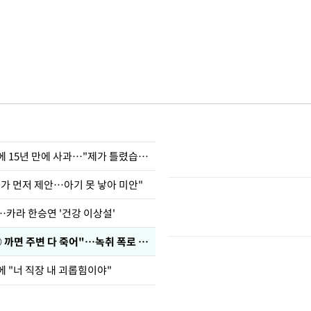
표창원, 남규리에 15년 만에 사과…"제가 틀렸습니다"
내가 먼저 제안…아기 못 낳아 미안"
…카라 한승연 '건강 이상설'
차가원 "○○○ 까면 주변 다 죽어"…녹취 폭로 파장
에 "너 직장 내 괴롭힘이야"