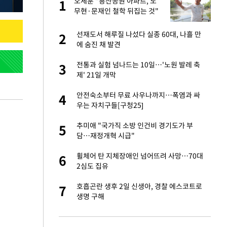
노
오세훈 "용산공원 아파트, 노
1
1
것"
무현·문재인 철학 뒤집는 것"
승연, 건강 괜찮나
선재도서 해루질 나섰다 실종 60대, 나흘 만
2
2
에 숨진 채 발견
오나…20억대 아파트
전통과 실험 넘나드는 10일…'노원 발레 축
3
3
 그 이후②]
제' 21일 개막
초췌한 근황…충주시
안전숙소부터 무료 사우나까지…폭염과 싸
4
4
우는 자치구들[구청25]
채 담합…최소 8조
추미애 "국가직 소방 인건비 경기도가 부
5
5
담…재정개혁 시급"
대 의혹'…2002
휠체어 탄 지체장애인 넘어뜨려 사망…70대
6
6
2심도 집유
"…네이버가 국방
호흡곤란 생후 2일 신생아, 경찰 에스코트로
7
7
생명 구해