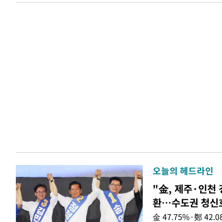
오늘의 헤드라인
"金, 제주·인천 
환…수도권 청신
金 47.75%·鄭 42