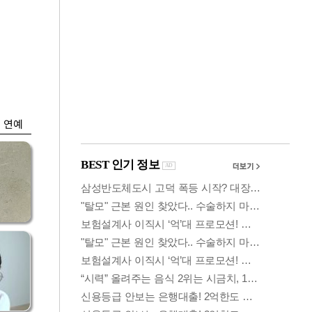
금융
시
다시 뛰는 코스닥…
'들
ETF 수익률 상위권
찍어
연예