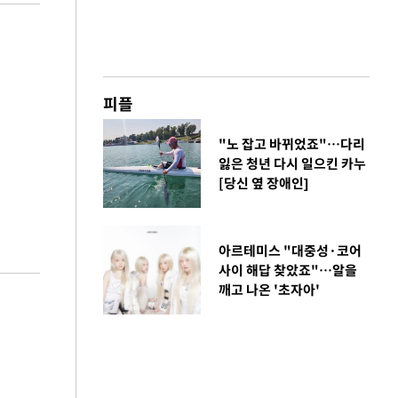
피플
"노 잡고 바뀌었죠"…다리
잃은 청년 다시 일으킨 카누
[당신 옆 장애인]
아르테미스 "대중성·코어
사이 해답 찾았죠"…알을
깨고 나온 '초자아'