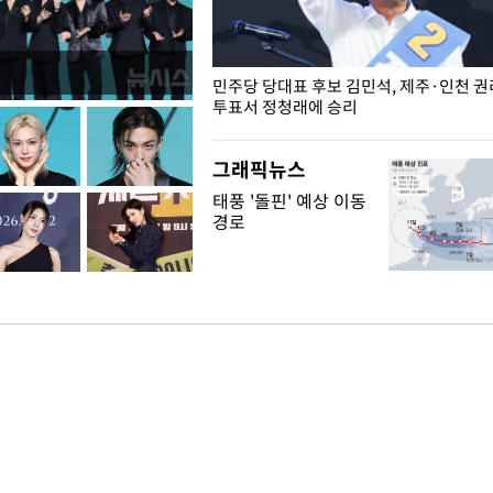
슨 일이? [뉴시스국회토pic]
민주당 당대표 후보 김민석, 제주·인천 
투표서 정청래에 승리
그래픽뉴스
태풍 '돌핀' 예상 이동
경로