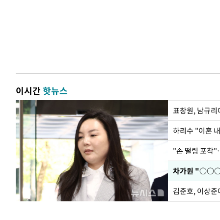
이시간
핫뉴스
하리수 "이혼 
"손 떨림 포착"
김준호, 이상준