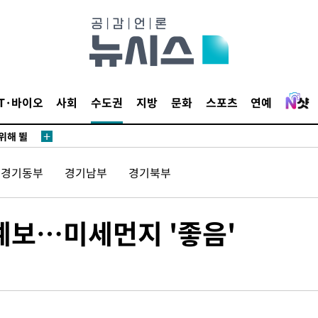
·서미화·
1위… 정
IT·바이오
사회
수도권
지방
문화
스포츠
연예
鄭
위해 뛸
승리
경기동부
경기남부
경기북부
내일날씨]
 원해 아
보
 예보…미세먼지 '좋음'