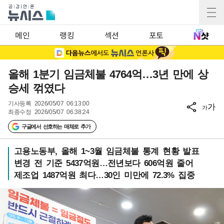
메인
랭킹
섹션
포토
올해 1분기 임금체불 4764억…3년 만에 상
승세 꺾였다
기사등록
2026/05/07 06:13:00
가
가
최종수정
2026/05/07 06:38:24
구글에서 선호하는 매체로 추가
고용노동부, 올해 1~3월 임금체불 통계 현황 발표
변경 전 기준 5437억원…전년보다 606억원 줄어
제조업 1487억원 최다…30인 미만에 72.3% 집중