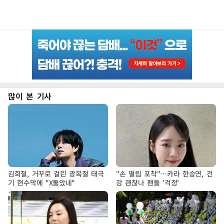
많이 본 기사
김희철, 거꾸로 걸린 광복절 태극
"손 떨림 포착"…카라 한승연, 건
기 현수막에 "X돌았네"
강 괜찮나 팬들 '걱정'