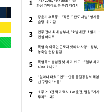
친과
'여긴 20도, 저긴 50도'…열
1
1
화상 카메라로 본 폭염 저감시
설 '온도차'
…"목디스크 심해
장윤기 후폭풍…"작은 오판도 처벌" 형사들
2
2
술렁·위기감
기↑…변하는 자동
민주 전대 최대 승부처, '호남대전' 초읽기…
3
3
민심 어디로
추가' 홈페이지 공
폭염 속 외국인 근로자 잇따라 사망…정부,
4
4
농축업 현장 점검
피해…떳떳하면 신분
폭염특보 충남권 낮 최고 35도…"일부 최고
5
5
40㎜ 소나기"
스라엘 긴급방문 다
"얼마나 더웠으면"…안동 물길공원서 헤엄
6
6
친 구렁이 '소동'
 축구 무패…FIFA
소주 2~3잔 먹고 택시 1㎞ 운전, 법원 "기사
7
7
무죄"…왜?