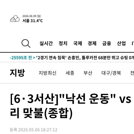
56분 전 >
“美 이란전 무기 소진…북한과 분쟁시 주한 미군 취약해질 수 
2026.08.09 (일)
서울 31.4℃
-31031초 전 >
[속보]장은수, KLPGA 제주삼다수 역전 우승…데뷔 10년
정상
-26396초 전 >
"얼마나 더웠으면"…안동 물길공원서 헤엄친 구렁이 '소
-26323초 전 >
손흥민, 68분 뛰고 2경기 침묵…LAFC, 톨루카에 1-0 승
실시간
정치
국제
경제
금융
산업
-25595초 전 >
'2경기 연속 침묵' 손흥민, 톨루카전 68분만 뛰고 슈팅 0
-24347초 전 >
이강인, 오늘 서울서 AT마드리드 입단식…'전례 없는 특
-11229초 전 >
'여긴 20도, 저긴 50도'…열화상 카메라로 본 폭염 저감
지방
지방최신
세종
부산
대구/경북
차'
-10700초 전 >
콜롬비아 신임 우파 대통령 취임 하루만에 차량폭탄 폭발
-4294초 전 >
튀르키예 외무장관, "메카 3국 방위협정은 이란이 목표 아냐
-1502초 전 >
이군이 불법 군시설 건설한 레바논 남부에서 레바논군 3명 
[6·3서산]"낙선 운동" 
상
23분 전 >
[속보]美중부 사령관, 이스라엘 긴급방문 다중화된 전선 상황 
리 맞불(종합)
55분 전 >
美 국방부, 켄달 전 공군장관 보안허가 취소…“에어포스원 기밀
론 누출”
55분 전 >
‘축구의 신’ 아르헨티나 축구 선수 메시의 부친 지병 별세
56분 전 >
“美 이란전 무기 소진…북한과 분쟁시 주한 미군 취약해질 수 
등록 2026.05.06 18:27:12
-31031초 전 >
[속보]장은수, KLPGA 제주삼다수 역전 우승…데뷔 10년