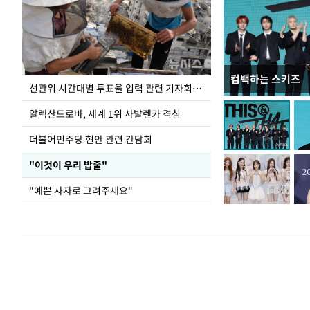
컴백하는 스키즈
민주당 당대표 후
선관위 시간대별 투표율 입력 관련 기자회견하는 주진우 의원
투표서 정청래에
알렉산드로바, 세계 1위 사발렌카 격침
더불어민주당 현안 관련 간담회
"이것이 우리 밥줄"
"예쁜 사자로 그려주세요"