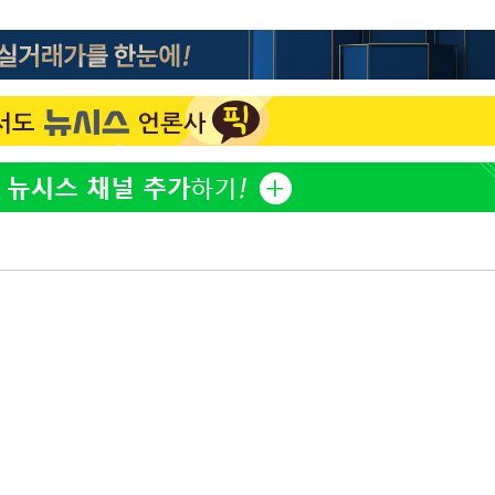
'마약 자숙' 유아인, 남사
1
볼뽀뽀 근황
손떨림 건강이상설 한승연
2
치료 중"
기름값 뛰자 친환경차 인
3
차 트렌드[세쓸통]
[단독]대통령기록관, '尹 
4
개…계엄 선포문은 빠져
한정수 "황정민 선배만 
5
공개하라"
[속보]美중부 사령관, 이
6
중화된 전선 상황 논의
과거 성 접대 7경기서 한국
7
징계 가능성은