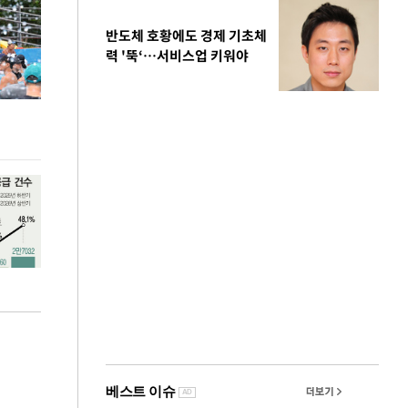
반도체 호황에도 경제 기초체
력 '뚝‘…서비스업 키워야
극한 폭염에 바닥 드러난 홍제천…물고기 떼죽음
주유소 기름값 12
도