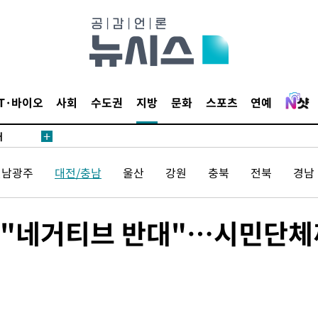
있어”
 차에 첫
동'
리(종합)
IT·바이오
사회
수도권
지방
문화
스포츠
연예
개
급대우'
시설 '온도
전남광주
대전/충남
울산
강원
충북
전북
경남
 사건
 " 밝혀
폭발로 부
vs "네거티브 반대"…시민단
논의
정보, 언
있어”
 차에 첫