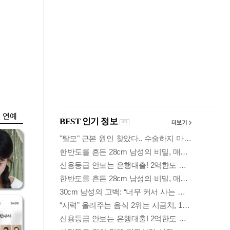
금융
변동성 커진 코스
얼
피…거래대금 올해
최저
연예