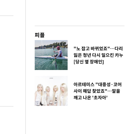
피플
"노 잡고 바뀌었죠"…다리
잃은 청년 다시 일으킨 카누
[당신 옆 장애인]
아르테미스 "대중성·코어
사이 해답 찾았죠"…알을
깨고 나온 '초자아'