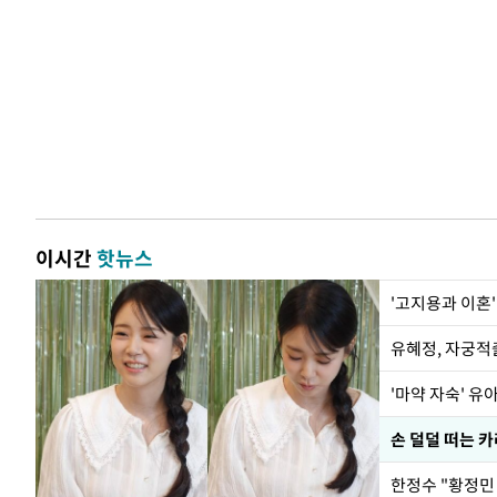
이시간
핫뉴스
'고지용과 이혼'
유혜정, 자궁적
'마약 자숙' 유
손 덜덜 떠는 