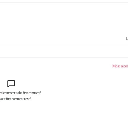
동'
리(종합)
개
급대우'
시설 '온도
 사건
 " 밝혀
폭발로 부
논의
정보, 언
있어”