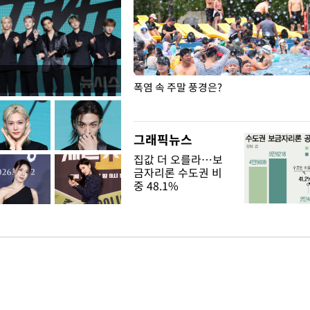
보 김민석, 제주·인천 권리당원
폭염 속 주말 풍경은?
 승리
그래픽뉴스
집값 더 오를라…보
금자리론 수도권 비
중 48.1%