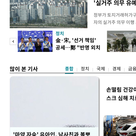
'실거주 의무 유예
정부가 토지거래허가구역
자의 실거주 의무 이행 
를 올해 이후로 연장하
정치
최근 발표한 2026년
만 피
金·宋, '선거 책임'
도하기 위해 양도소득세
공세…鄭 "반명 외치
실거주 의무 이행도 
공개
며 분열"
로
많이 본 기사
종합
정치
국제
경제
금
손떨림 건강
스크 심해 치
'마약 자숙' 유아인, 남사친과 볼뽀