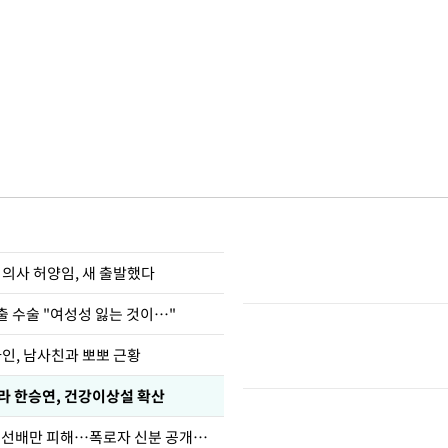
 의사 허양임, 새 출발했다
출 수술 "여성성 잃는 것이…"
아인, 남사친과 뽀뽀 근황
카라 한승연, 건강이상설 확산
한정수 "황정민 선배만 피해…폭로자 신분 공개하라"