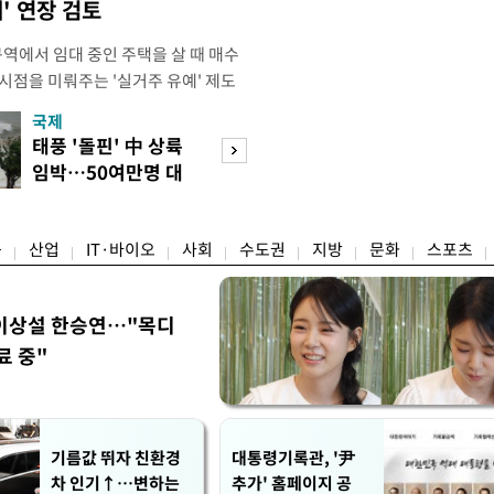
' 연장 검토
에서 임대 중인 주택을 살 때 매수
시점을 미뤄주는 '실거주 유예' 제도
는 방안을 검토 중인 것으로 알려졌다.
국제
경제
 세법개정안에서 다주택자의 매도를 유
태풍 '돌핀' 中 상륙
세금 피하려 실입
 중과를 한시 완화한 만큼, 매수자의
임박…50여만명 대
주…전월세 시장 
일정기간 유예해주겠다는 취지인 것으
피
어붙나
융
산업
IT·바이오
사회
수도권
지방
문화
스포츠
이상설 한승연…"목디
료 중"
기름값 뛰자 친환경
대통령기록관, '尹
차 인기↑…변하는
추가' 홈페이지 공