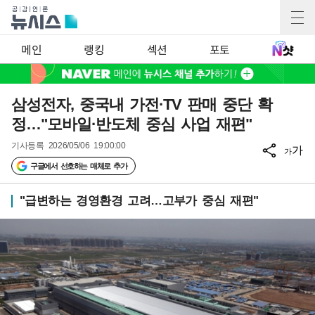
메인
랭킹
섹션
포토
삼성전자, 중국내 가전·TV 판매 중단 확
정…"모바일·반도체 중심 사업 재편"
기사등록
2026/05/06 19:00:00
가
가
구글에서 선호하는 매체로 추가
"급변하는 경영환경 고려…고부가 중심 재편"