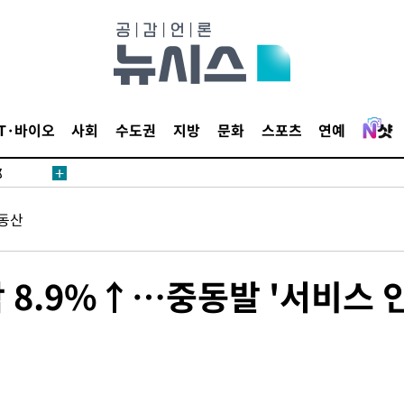
·서미화·
1위… 정
IT·바이오
사회
수도권
지방
문화
스포츠
연예
鄭
위해 뛸
승리
동산
내일날씨]
 원해 아
보
탁 8.9%↑…중동발 '서비스 