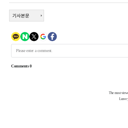
38분 전 >
여수 오동도 해상서 모터보트 전복…1명 사망·1명 실종
1시간 전 >
기사본문
극한폭염 한풀 꺾이지만…'낮 최고 35도' 무더위, 열대야 계
날씨]
2시간 전 >
축구협회 "압수수색·성접대 논란 사과…쇄신의 기회로 삼겠
2시간 전 >
[속보]'압수수색·성접대 논란' 축구협회 "실망과 걱정 안겨드
6시간 전 >
'최고 37도' 폭염 지속…강원동해안 최대 150㎜ 비
8시간 전 >
[속보]뉴욕증시 상승 마감…S&P 0.6% 나스닥 1.3%↑
-31447초 전 >
이란 "호르무즈 재개방 합의 근접…美 배상 선행돼야"
-22494초 전 >
[속보]與최고위원 제주·인천 순회경선…박선원·최민희
한민수·김용 순
-22447초 전 >
[속보]김민석, 與 전대 당원투표 누적 득표율 45.42%로 
청래 44.56%
-21729초 전 >
[속보]與 대표 경선 제주·인천 당원투표…金 47.75%·
42.08%·宋 10.17%
-21263초 전 >
이강인 "아틀레티코 이적 기뻐…등번호 7번 의미보단 팀 
것"
-21198초 전 >
[속보]與 당대표 경선, 제주·인천 권리당원 투표 김민석 
-14972초 전 >
낮 최고 35도 '무더위'…동해안 시간당 30㎜ '강한 비'[
-14242초 전 >
[속보]이강인 "감독님이 원하는 마음 느꼈고, 많은 트로피
틀레티코 이적"
-14024초 전 >
수도권 40도 육박 '펄펄'…동해안 일부 지역엔 호의주의
-12993초 전 >
온열질환 사망자 3명 늘어…누적 환자 3000명 돌파