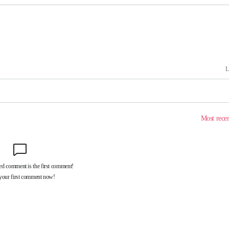
속[다음주
다"
려 죄송"
·서미화·
1위… 정
鄭
위해 뛸
승리
내일날씨]
 원해 아
보