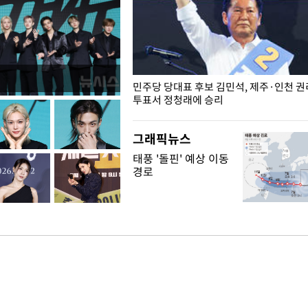
슨 일이? [뉴시스국회토pic]
민주당 당대표 후보 김민석, 제주·인천 
투표서 정청래에 승리
그래픽뉴스
태풍 '돌핀' 예상 이동
경로