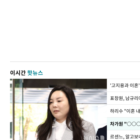
이시간
핫뉴스
'고지용과 이혼'
하리수 "이혼 
르센느, 알고보