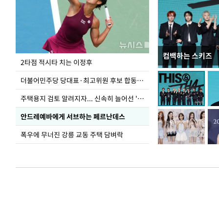
컴백하는 스키즈
이번주 국회에는 무
2타점 적시타 치는 이정후
더불어민주당 당대표·최고위원 후보 합동연설회
주택용지 검토 알려지자... 신속히 늘어선 '근조화환'
안드레예바에게 서브하는 페르난데스
폭우에 무너진 강릉 교동 주택 담벼락