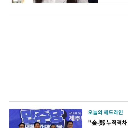
오늘의 헤드라인
"金-鄭 누적격차 