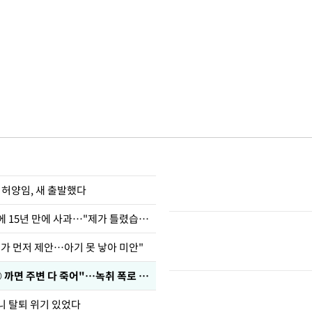
 허양임, 새 출발했다
표창원, 남규리에 15년 만에 사과…"제가 틀렸습니다"
내가 먼저 제안…아기 못 낳아 미안"
차가원 "○○○ 까면 주변 다 죽어"…녹취 폭로 파장
니 탈퇴 위기 있었다