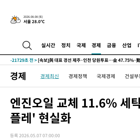
8시간 전 >
[속보]뉴욕증시 상승 마감…S&P 0.6% 나스닥 1.3%↑
2026.08.08 (토)
서울 28.0℃
-31447초 전 >
이란 "호르무즈 재개방 합의 근접…美 배상 선행돼야"
-22494초 전 >
[속보]與최고위원 제주·인천 순회경선…박선원·최민희
한민수·김용 순
-22447초 전 >
[속보]김민석, 與 전대 당원투표 누적 득표율 45.42%로 
실시간
정치
국제
경제
금융
산업
청래 44.56%
-21729초 전 >
[속보]與 대표 경선 제주·인천 당원투표…金 47.75%·
42.08%·宋 10.17%
-21263초 전 >
이강인 "아틀레티코 이적 기뻐…등번호 7번 의미보단 팀 
것"
-21198초 전 >
[속보]與 당대표 경선, 제주·인천 권리당원 투표 김민석 
경제
경제최신
경제정책
국제경제
건설부
-14972초 전 >
낮 최고 35도 '무더위'…동해안 시간당 30㎜ '강한 비'[
-14242초 전 >
[속보]이강인 "감독님이 원하는 마음 느꼈고, 많은 트로피
틀레티코 이적"
-14024초 전 >
수도권 40도 육박 '펄펄'…동해안 일부 지역엔 호의주의
엔진오일 교체 11.6% 세
-12993초 전 >
온열질환 사망자 3명 늘어…누적 환자 3000명 돌파
플레' 현실화
-6938초 전 >
강릉에 시간당 81.4㎜ 물폭탄…도로 잠기고 담벼락 붕괴
-3045초 전 >
백운산서 80년근 천종산삼 9뿌리 발견…감정가 1.3억원
-755초 전 >
선재도서 해루질 나섰다 실종 60대, 닷새 만에 숨진 채 발견
등록 2026.05.07 07:00:00
28분 전 >
남자 농구, 나고야 아시안게임서 '홈팀' 일본과 한일전