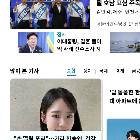
될 호남 표심 주
김민석, 제주·인천서 
더불어민주당 8·17 
보가 8일 제주·인천 지
정치
다. 앞서 정청래 후보
희망
이대통령, 결혼 불이
·울산·경남 경선에서 1
각"
익 사례 전수조사 지
제주·인천 경선에서 이기
시
만 두 후보 간 누적 득표
많이 본 기사
종합
정치
국제
경제
금
'덜 똘똘한 
대 아파트에 
"손 떨림 포착"…카라 한승연, 건강