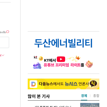
많이 본 기사
경제
종합