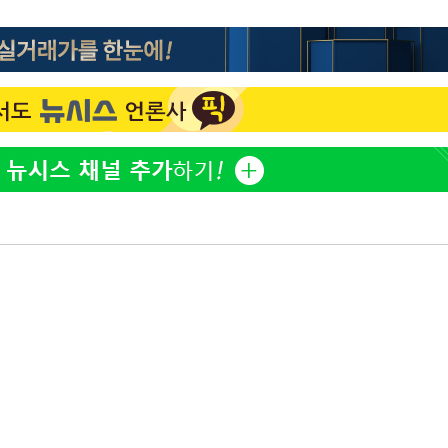
"손 떨림 포착"…카라 한승
1
연, 건강 괜찮나 팬들 '걱정'
'덜 똘똘한 한 채' 시대 
2
에 쏠리는 관심[세제 개편,
김희철, 거꾸로 걸린 광복
3
"X돌았네"
속[다음주
외신 주목한 '축구협회 성접
4
다"
한일월드컵까지 소환
려 죄송"
차가원 "○○○ 까면 주변
5
미반환 속 녹취 폭로 파장
"한국판 팔란티어 꿈꾼다
6
AI 사업에 진심인 이유
'고지용과 이혼' 허양임, 
7