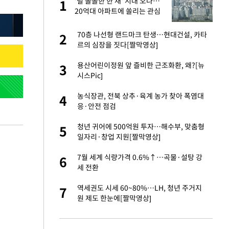
'덜 똘똘한 한 채' 시대 오나…
1
1
20억대 아파트에 쏠리는 관심
[세제 개편, 그 이후②]
오나…20억대 아파트
70층 나선형 랜드마크 탄생…현대건설, 카타
2
2
 그 이후②]
르의 심장을 짓다[짤막영상]
절 태극기 현수막에
용산어린이정원 앞 즐비한 근조화환, 왜?[뉴
3
3
시스Pic]
대 의혹'…2002
농식장관, 전북 상추·육계 농가 찾아 폭염대
4
4
응·안전 점검
 다 죽어"…전세금
청년 귀어에 500억원 투자…해수부, 맞춤형
5
5
일자리·창업 지원[짤막영상]
"…네이버가 국방
7월 세계 식량가격 0.6%↑…곡물·설탕 강
6
6
세 전환
새 출발했다
역세권도 시세 60~80%…LH, 청년 주거지
7
7
원 제도 한눈에[짤막영상]