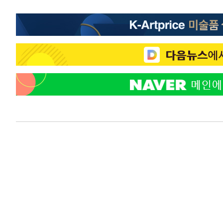
-6938초 전 >
강릉에 시간당 81.4㎜ 물폭탄…도로 잠기고 담벼락 붕괴
-3045초 전 >
백운산서 80년근 천종산삼 9뿌리 발견…감정가 1.3억원
-755초 전 >
선재도서 해루질 나섰다 실종 60대, 닷새 만에 숨진 채 발견
28분 전 >
남자 농구, 나고야 아시안게임서 '홈팀' 일본과 한일전
38분 전 >
여수 오동도 해상서 모터보트 전복…1명 사망·1명 실종
1시간 전 >
극한폭염 한풀 꺾이지만…'낮 최고 35도' 무더위, 열대야 계
날씨]
2시간 전 >
축구협회 "압수수색·성접대 논란 사과…쇄신의 기회로 삼겠
2시간 전 >
[속보]'압수수색·성접대 논란' 축구협회 "실망과 걱정 안겨드
6시간 전 >
'최고 37도' 폭염 지속…강원동해안 최대 150㎜ 비
8시간 전 >
[속보]뉴욕증시 상승 마감…S&P 0.6% 나스닥 1.3%↑