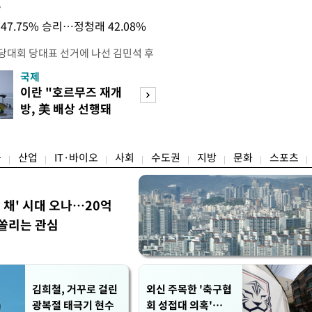
목
47.75% 승리…정청래 42.08%
전당대회 당대표 선거에 나선 김민석 후
역 순회경선에서 '누적 1위'를 탈환했
국제
경제
 우세 지역으로 점쳐졌던 충청권과 부산
이란 "호르무즈 재개
세계식량가격 다
승 1패를 주고 받은 김 후보는 이날
방, 美 배상 선행돼
상승…곡물·설탕 
며 '2승 1패'로 앞서가게 됐다. 다
야"
썩'
율 차이가 '0.86%p'에 불과
융
산업
IT·바이오
사회
수도권
지방
문화
스포츠
한 채' 시대 오나…20억
쏠리는 관심
김희철, 거꾸로 걸린
외신 주목한 '축구협
광복절 태극기 현수
회 성접대 의혹'…