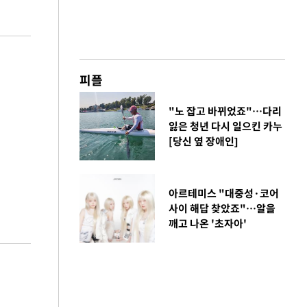
피플
"노 잡고 바뀌었죠"…다리
잃은 청년 다시 일으킨 카누
[당신 옆 장애인]
아르테미스 "대중성·코어
사이 해답 찾았죠"…알을
깨고 나온 '초자아'