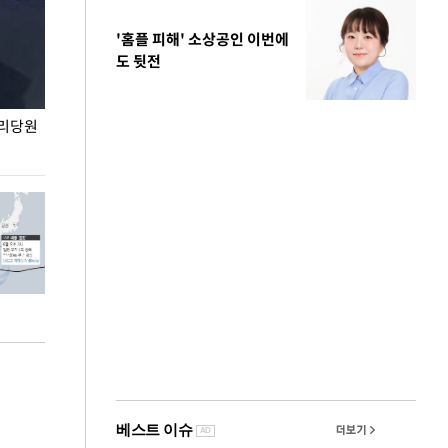
'홈플 피해' 소상공인 이번에
도 뒷전
권리당원
무더위 잊는 도심형 여름 축제 '2026 서울 바캉스
용산어린이정원 앞
페스티벌'