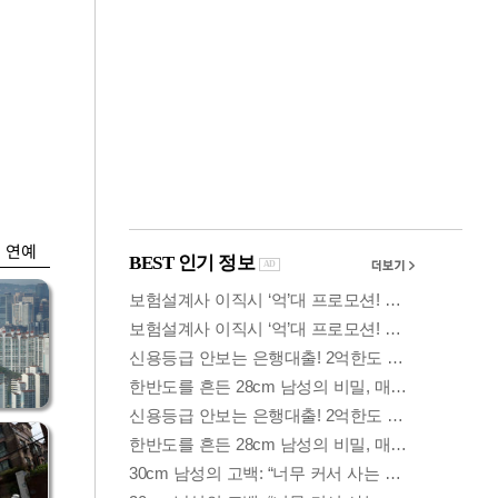
금융
시
다시 뛰는 코스닥…
'들
ETF 수익률 상위권
찍어
연예