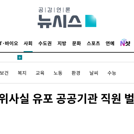
IT·바이오
사회
수도권
지방
문화
스포츠
연예
/보건
복지
교육
노동
환경
날씨
수능
허위사실 유포 공공기관 직원 