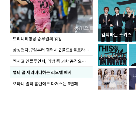
컴백하는 스키즈
입추 하루 앞둔 
트리니티항공 승무원의 워킹
폭염
삼성전자, 7일부터 갤럭시 Z 폴드8 울트라·폴드8·플립8 출시
멕시코 인플루언서, 라방 중 괴한 총격으로 사망
멀티 골 세리머니하는 리오넬 메시
오타니 멀티 홈런에도 다저스는 6연패