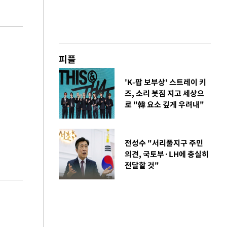
피플
'K-팝 보부상' 스트레이 키
즈, 소리 봇짐 지고 세상으
로 "韓 요소 깊게 우려내"
전성수 "서리풀지구 주민
의견, 국토부·LH에 충실히
전달할 것"