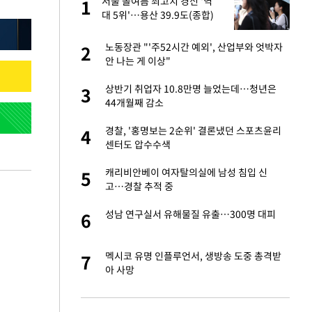
"이
서울 올여름 최고치 경신 '역
1
1
대 5위'…용산 39.9도(종합)
성 접대 파문에 "현
노동장관 "'주52시간 예외', 산업부와 엇박자
2
2
안 나는 게 이상"
신 근황 "가볼 만하
상반기 취업자 10.8만명 늘었는데…청년은
3
3
44개월째 감소
보고서 나왔다…월드
경찰, '홍명보는 2순위' 결론냈던 스포츠윤리
4
4
센터도 압수수색
소…11일 재개·오
캐리비안베이 여자탈의실에 남성 침입 신
5
5
고…경찰 추적 중
 단거리탄도미사
성남 연구실서 유해물질 유출…300명 대피
6
6
출발…나스닥
멕시코 유명 인플루언서, 생방송 도중 총격받
7
7
아 사망