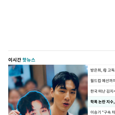
이시간
핫뉴스
방은희, 母 고독
월드컵 예선까지
한국 떠난 김지
학폭 논란 지수
이승기 "구속 차