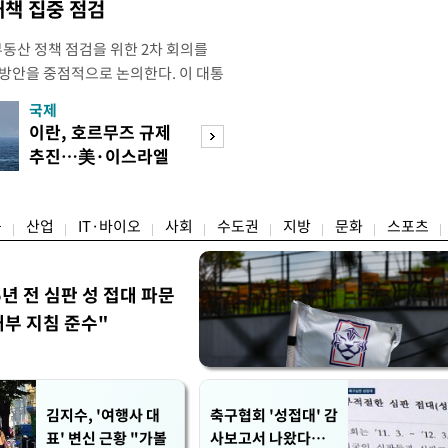
대책 집중 점검
부동산 정책 점검을 위한 2차 회의를
 방안을 중점적으로 논의한다. 이 대통
와대에서 부동산 정책 점검 2차 회의
국제
경제
지난 3일 부동산·주식 시장 점검 비
이란, 호르무즈 규제
초고가 겨냥 세제
 주택 공급 물량을 최대한 확보하
추진…美·이스라엘
편…전월세 '유탄'
만이다. 앞서 이 대통령은 1차
선박 차단
려
융
산업
IT·바이오
사회
수도권
지방
문화
스포츠
5년 전 심판 성 접대 파문
내부 지침 준수"
김지수, '여행사 대
축구협회 '성접대' 감
표' 변신 근황 "가볼
사보고서 나왔다…