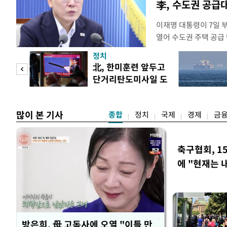
李, 수도권 공급
이재명 대통령이 7일 
열어 수도권 주택 공급
령은 이날 오후 2시 청
정치
를 비공개로 주재한다. 
"사적
北, 한미훈련 앞두고
공개 회의에서 "가용한
단거리탄도미사일 도
라"고 지시한 지 나흘 
 차
발
많이 본 기사
종합
정치
국제
경제
금
축구협회, 1
에 "현재는 
방은희, 母 고독사에 오열 "이틀 만