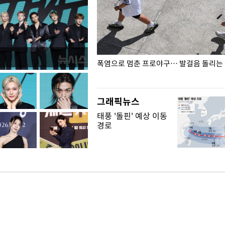
전남광주… 열화상 카메라에 담긴
폭염으로 멈춘 프로야구… 발걸음 돌리는
그래픽뉴스
태풍 '돌핀' 예상 이동
경로