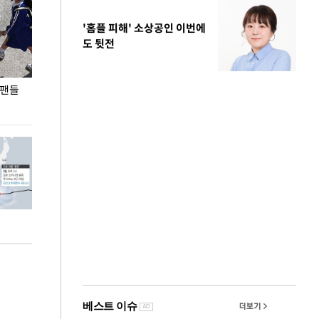
'홈플 피해' 소상공인 이번에
도 뒷전
 팬들
이 대통령, '청년 대책 속도 높여야…폭염 문제도
입추 코앞인데 전
총력 대응'