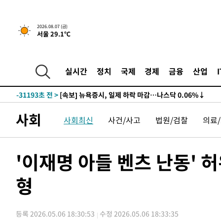
2026.08.07 (금)
서울 29.1℃
실시간
정치
국제
경제
금융
산업
-31193초 전 >
[속보] 뉴욕증시, 일제 하락 마감…나스닥 0.06%↓
사회
사회최신
사건/사고
법원/검찰
의료
'이재명 아들 벤츠 난동' 
형
등록 2026.05.06 18:30:53
수정 2026.05.06 18:33:35