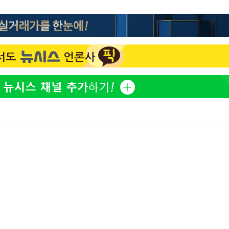
방은희, 母 고독사에 오열 
1
틀 만에 발견"
축구협회, 15년 전 심판 
2
재는 내부 지침 준수"
김지수, '여행사 대표' 변
3
니…"
축구협회 '성접대' 감사
4
컵·올림픽 심판 포함
프로야구 9일까지 폭염 취
5
후 7시 시작(종합)
[속보]합참 "北 발사체는
6
일…감시·경계태세 강화"
[속보] 뉴욕증시, 혼조 
7
0.3%↓, 다우 0.14%↑