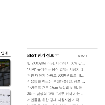
금융
개
외국인 폭풍매도에
 우
코스피 6200선 주저
앉아
연예