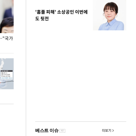
'홈플 피해' 소상공인 이번에
도 뒷전
…"국가
홈플러스, 67개 점포 가오픈… 13일 정식 개장
오세훈 서울시장,
환경 점검