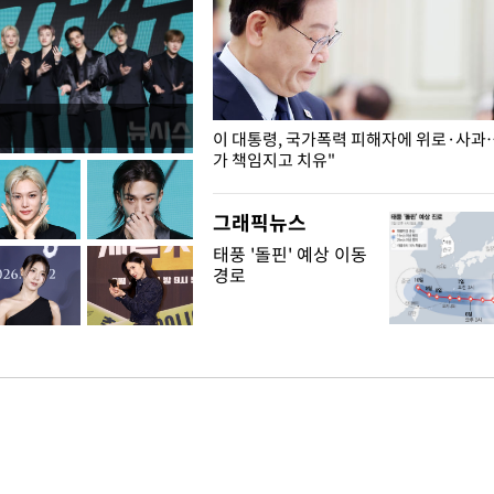
개구리밥
이 대통령, 국가폭력 피해자에 위로·사과
가 책임지고 치유"
그래픽뉴스
태풍 '돌핀' 예상 이동
경로