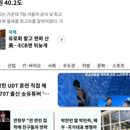
 40.2도
는 가운데 7일 서울의 공식 낮 최고
오르며 올여름 최고치를 갈아치웠다. 기
 지점의 일 최고기온은 38.0도로, 종
국제
경제
준 1907년 관측 이래 역대 4위에 해당
유로화 팔고 엔화 산
수도권 고용 급랭
록은 2018년 8월 1일의 39.6도다.
美…ECB엔 뒤늦게
전국 취업자 10명
S)
통보
1명뿐
융
산업
IT·바이오
사회
수도권
지방
문화
스포츠
막힌 UDT 훈련 직접 해
07 출신 女유튜버 '완
전현무 "전 연인 집
박찬민 딸 박민하, 배
착에 친구들과 연락
우·국가대표 병행하