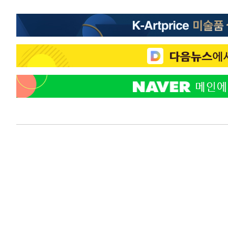
-23774초 전 >
[속보] 노원서 40.1도 관측…서울, 2018년 이후 첫 40도
-20864초 전 >
[속보]종합특검, '계엄 수용공간 확보' 신용해 前교정본
-19737초 전 >
외신들도 주목한 韓축구 파문…"국민적 공분에 수사 재개
-19708초 전 >
11시간 압수수색에 성접대 파문까지…'쑥대밭' 된 축구
-18730초 전 >
[속보]규제합리화위원회 부위원장에 김태유 서울대 공대
병태 후임
-15088초 전 >
[속보]국힘 윤리위, '돌려차기 발언' 진종오·서범수 징계
-10413초 전 >
[속보] 7월 중국 수출 23.9%↑ 수입 27.5%↑…무역총
25.3%↑
-7573초 전 >
[속보]'채상병 순직 책임' 임성근, 항소심도 징역 3년
-7439초 전 >
[속보]종합특검, '관저이전 봐주기 감사' 유병호 구속기소
-4039초 전 >
민주 콩고 에볼라환자 4천명 돌파, 4053명 발생 1850명 