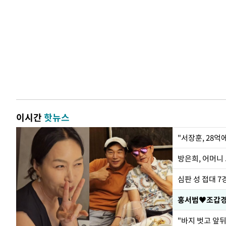
이시간
핫뉴스
"서장훈, 28억
방은희, 어머니 
심판 성 접대 7
홍서범♥조갑경,
"바지 벗고 앞