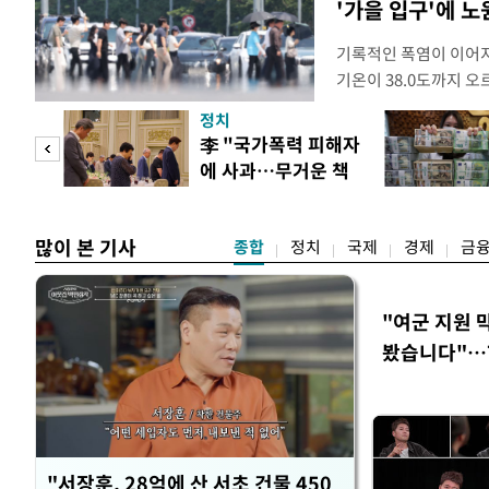
'가을 입구'에 노원
기록적인 폭염이 이어지
기온이 38.0도까지 
상청에 따르면 이날 서울
정치
관기상관측(ASOS) 기
 두
李 "국가폭력 피해자
한다. 서울의 역대 1위 기
에 사과…무거운 책
자동기상관측장비(AW
 정도
임감"
많이 본 기사
종합
정치
국제
경제
금
"여군 지원 
봤습니다"…7
벽 소화'
"서장훈, 28억에 산 서초 건물 450