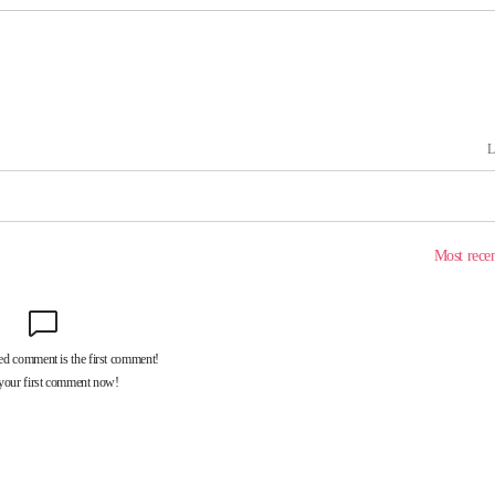
 교수…이
 절차 개시
액
사망
 하향
별재난지역
…희망지 못
날씨]
요 선제 대
단
무'
 마쳐