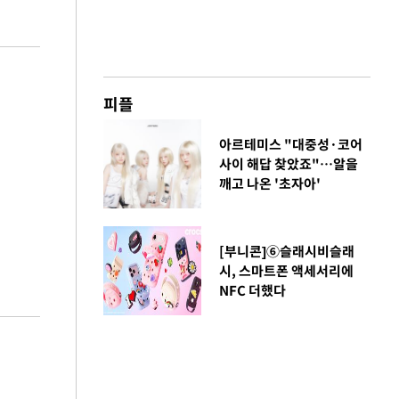
피플
아르테미스 "대중성·코어
사이 해답 찾았죠"…알을
깨고 나온 '초자아'
[부니콘]⑥슬래시비슬래
시, 스마트폰 액세서리에
NFC 더했다