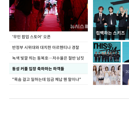
컴백하는 스키즈
지석천 뒤덮은 
'무민 팝업 스토어' 오픈
반정부 시위대와 대치한 아르헨티나 경찰
녹색 빛깔 띄는 동복호…저수율은 절반 남짓
동성 커플 입장 축하하는 하객들
"목숨 걸고 일하는데 임금 체납 웬 말이냐"