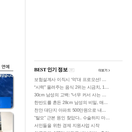
금융
…
하나은행, 비대면 주
 중
택담보대출 일시 중
단
연예