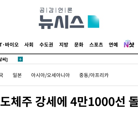
사망
 하향
별재난지역
…희망지 못
IT·바이오
사회
수도권
지방
문화
스포츠
연예
날씨]
요 선제 대
단
국
일본
아시아/오세아니아
중동/아프리카
무'
 마쳐
반도체주 강세에 4만1000선 
부장 기소
"
협회