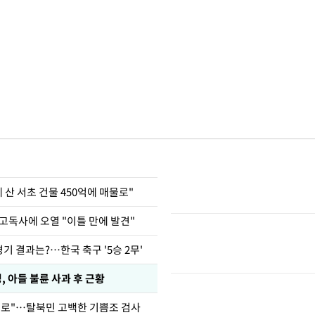
에 산 서초 건물 450억에 매물로"
고독사에 오열 "이틀 만에 발견"
경기 결과는?…한국 축구 '5승 2무'
 아들 불륜 사과 후 근황
뒤로"…탈북민 고백한 기쁨조 검사