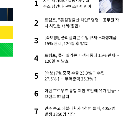
건물
치킨 시키려다 실명·사무실
1
1
주소 남겼다…中 스파이웨어
꼬리 밟혔다
련 직접 해봤습니
트럼프, "美원정출산 차단" 명령…공무원 자
2
2
'완벽 소화'
녀 시민권 배제(종합)
친구들과 연락 끊어"
[속보]美, 폴리실리콘 수입 규제…파생제품
3
3
15% 관세, 120일 후 발효
·국가대표 병행하더
트럼프, 폴리실리콘 파생제품에 15% 관세…
4
4
120일 후 발효
용객 제한을" vs
[속보] 7월 중국 수출 23.9%↑ 수입
5
5
"
27.5%↑…무역총액 25.3%↑
75원 분기 배
이란 호르무즈 통항 제한 초안에 유가 반등…
6
6
방안 확정"
브렌트 82달러
하 주택은 보유·양도
민주 콩고 에볼라환자 4천명 돌파, 4053명
7
7
발생 1850명 사망