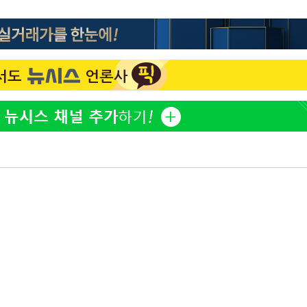
"서장훈, 28억에 산 서초 
1
450억에 매물로"
부장 기소
"여군 지원 막힌 UDT 훈
2
"
다"…707 출신 女유튜버 
협회
전현무 "전 연인 집착에 
3
 교수…이
 절차 개시
박찬민 딸 박민하, 배우
4
액
니…여유로운 근황 공개
"한강수영장, 문신 노출 이
5
"출입 막는 건 명백한 차별
사망
[속보]SK하이닉스, 주당 3
6
당…"3분기 중 주주환원 
구윤철 "실거주 30억 이
7
세 모두 완화"