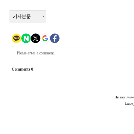
-18730초 전 >
[속보]규제합리화위원회 부위원장에 김태유 서울대 공대
병태 후임
기사본문
-15088초 전 >
[속보]국힘 윤리위, '돌려차기 발언' 진종오·서범수 징계
-10413초 전 >
[속보] 7월 중국 수출 23.9%↑ 수입 27.5%↑…무역총
25.3%↑
-7573초 전 >
[속보]'채상병 순직 책임' 임성근, 항소심도 징역 3년
-7439초 전 >
[속보]종합특검, '관저이전 봐주기 감사' 유병호 구속기소
-4039초 전 >
민주 콩고 에볼라환자 4천명 돌파, 4053명 발생 1850명 
-31905초 전 >
"낮 기온 소폭 하락"…수도권 폭염중대경보, 폭염경보로
-31869초 전 >
[속보]이 대통령, '호우피해' 안동·의성 관할 4개 면 특
선포
-31832초 전 >
[단독]중수청 지원 검사들, 정원 초과 시 낮은 계급 임용
갈 수도
-29803초 전 >
낮 최고 37도 찜통더위…곳곳 소나기·강원 많은 비[내일
-28109초 전 >
SK하이닉스, 용인·청주 팹에 54조 투자…"AI 메모리 수
응"
-24965초 전 >
여자배구 이재영·이다영 자매, 아제르바이잔 투란VC 입
-24218초 전 >
외국인 심판 성 접대 7경기 들여다보니…한국 축구 '5승 2
-23952초 전 >
[속보]코스닥, 2.86포인트(0.36%) 내린 798.81마감
-23905초 전 >
[속보]코스피, 6200선 약보합…0.60% 내린 6258.77에
-23885초 전 >
[속보]원·달러 환율, 7.7원 내린 1416.1원 마감