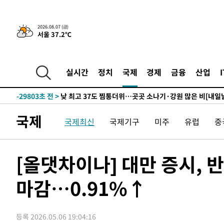
-4039초 전 >
민주 콩고 에볼라환자 4천명 돌파, 4053명 발생 1850명 
2026.08.07 (금)
서울 37.2℃
-31905초 전 >
"낮 기온 소폭 하락"…수도권 폭염중대경보, 폭염경보로
-31869초 전 >
[속보]이 대통령, '호우피해' 안동·의성 관할 4개 면 특
선포
-31832초 전 >
[단독]중수청 지원 검사들, 정원 초과 시 낮은 계급 임용
실시간
정치
국제
경제
금융
산업
갈 수도
-29803초 전 >
낮 최고 37도 찜통더위…곳곳 소나기·강원 많은 비[내일
-28109초 전 >
SK하이닉스, 용인·청주 팹에 54조 투자…"AI 메모리 수
응"
-24965초 전 >
여자배구 이재영·이다영 자매, 아제르바이잔 투란VC 입
국제
국제최신
국제기구
미주
유럽
중
-24218초 전 >
외국인 심판 성 접대 7경기 들여다보니…한국 축구 '5승 2
-23952초 전 >
[속보]코스닥, 2.86포인트(0.36%) 내린 798.81마감
-23905초 전 >
[속보]코스피, 6200선 약보합…0.60% 내린 6258.77에
[올댓차이나] 대만 증시, 
-23885초 전 >
[속보]원·달러 환율, 7.7원 내린 1416.1원 마감
마감…0.91%↑
-23774초 전 >
[속보] 노원서 40.1도 관측…서울, 2018년 이후 첫 40도
-20864초 전 >
[속보]종합특검, '계엄 수용공간 확보' 신용해 前교정본
-19737초 전 >
외신들도 주목한 韓축구 파문…"국민적 공분에 수사 재개
등록 2026.05.06 19:04:16
-19708초 전 >
11시간 압수수색에 성접대 파문까지…'쑥대밭' 된 축구