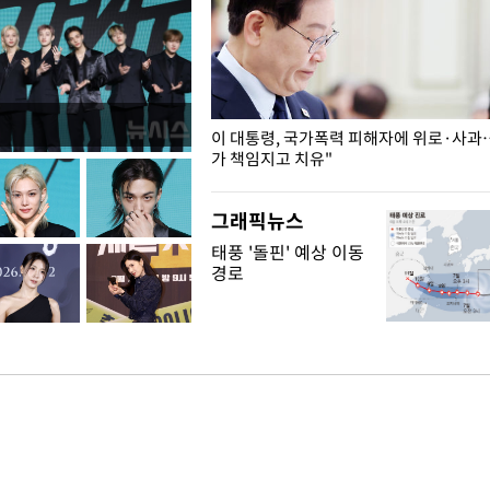
개구리밥
이 대통령, 국가폭력 피해자에 위로·사과
가 책임지고 치유"
그래픽뉴스
태풍 '돌핀' 예상 이동
경로