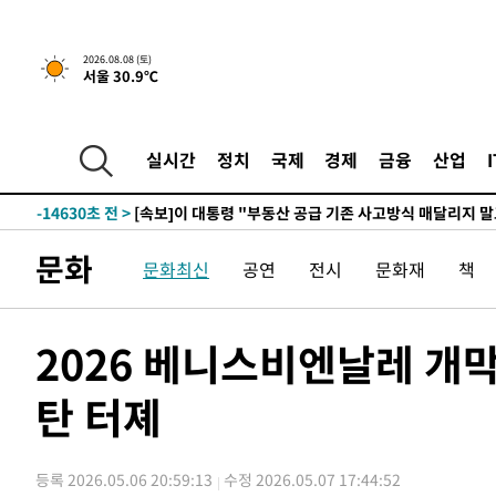
2시간 전 >
[속보]규제합리화위원회 부위원장에 김태유 서울대 공대 교
2026.08.08 (토)
서울 30.9℃
후임
-22180초 전 >
이강인, 폭염 속 AT마드리드 첫 훈련…80명 식사 대접까
-19319초 전 >
미 사업체 일자리, 7월에 2.3만개 순감하고 그 전 2개월 1
하향수정 (2보)
-18767초 전 >
[속보] 미 사업체, 일자리 7월에 2.3만 개 줄어…실업률은
실시간
정치
국제
경제
금융
산업
↓
-14630초 전 >
[속보]이 대통령 "부동산 공급 기존 사고방식 매달리지 
실천"
-13715초 전 >
이란, "오만과 '중앙 단일 루트' 합의…북쪽 인바운드·남
운드는 임시"
-5283초 전 >
"낮 기온 소폭 하락"…수도권 폭염중대경보, 폭염경보로 
문화
문화최신
공연
전시
문화재
책
-5247초 전 >
[속보]이 대통령, '호우피해' 안동·의성 관할 4개 면 특별
포
-5210초 전 >
[단독]중수청 지원 검사들, 정원 초과 시 낮은 계급 임용…
갈 수도
-3181초 전 >
낮 최고 37도 찜통더위…곳곳 소나기·강원 많은 비[내일날
2026 베니스비엔날레 개
-1487초 전 >
SK하이닉스, 용인·청주 팹에 54조 투자…"AI 메모리 수요
응"
탄 터졔
27분 전 >
여자배구 이재영·이다영 자매, 아제르바이잔 투란VC 입단
40분 전 >
외국인 심판 성 접대 7경기 들여다보니…한국 축구 '5승 2무'
44분 전 >
[속보]코스닥, 2.86포인트(0.36%) 내린 798.81마감
등록 2026.05.06 20:59:13
수정 2026.05.07 17:44:52
45분 전 >
[속보]코스피, 6200선 약보합…0.60% 내린 6258.77에 마쳐