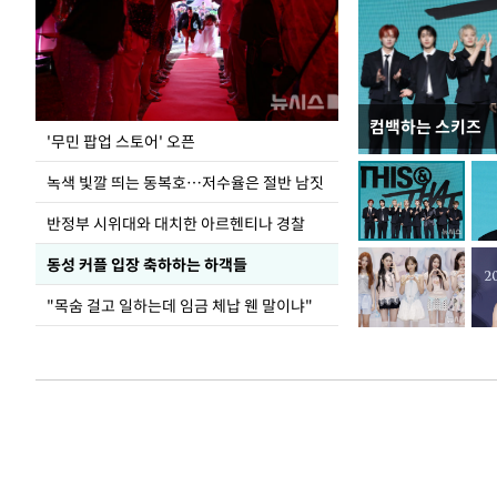
컴백하는 스키즈
지석천 뒤덮은 
'무민 팝업 스토어' 오픈
녹색 빛깔 띄는 동복호…저수율은 절반 남짓
반정부 시위대와 대치한 아르헨티나 경찰
동성 커플 입장 축하하는 하객들
"목숨 걸고 일하는데 임금 체납 웬 말이냐"