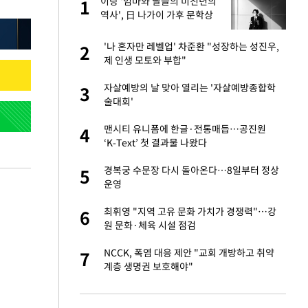
 사
이랑 '엄마와 딸들의 미친년의
1
1
역사', 日 나가이 가후 문학상
수상
경기 들여다보니…한
'나 혼자만 레벨업' 차준환 "성장하는 성진우,
2
2
제 인생 모토와 부합"
 분기배당 결정…3
자살예방의 날 맞아 열리는 '자살예방종합학
3
3
표
술대회'
75원 분기 배
맨시티 유니폼에 한글·전통매듭…공진원
4
4
방안 확정"
‘K-Text’ 첫 결과물 나왔다
안…이동 용이한 장
경복궁 수문장 다시 돌아온다…8일부터 정상
5
5
운영
…"배우가 내 길 아
최휘영 "지역 고유 문화 가치가 경쟁력"…강
6
6
원 문화·체육 시설 점검
 밥 사줘…상대 주장
NCCK, 폭염 대응 제안 "교회 개방하고 취약
7
7
계층 생명권 보호해야"