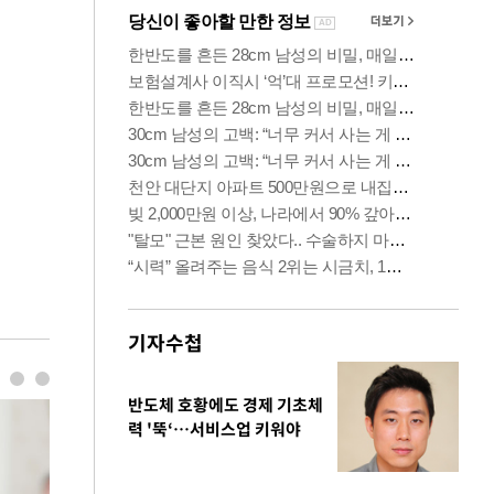
기자수첩
반도체 호황에도 경제 기초체
력 '뚝‘…서비스업 키워야