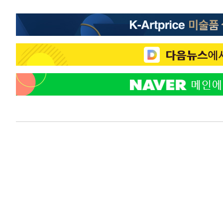
응"
27분 전 >
여자배구 이재영·이다영 자매, 아제르바이잔 투란VC 입단
40분 전 >
외국인 심판 성 접대 7경기 들여다보니…한국 축구 '5승 2무'
44분 전 >
[속보]코스닥, 2.86포인트(0.36%) 내린 798.81마감
45분 전 >
[속보]코스피, 6200선 약보합…0.60% 내린 6258.77에 마쳐
45분 전 >
[속보]원·달러 환율, 7.7원 내린 1416.1원 마감
47분 전 >
[속보] 노원서 40.1도 관측…서울, 2018년 이후 첫 40도
1시간 전 >
[속보]종합특검, '계엄 수용공간 확보' 신용해 前교정본부장 
1시간 전 >
외신들도 주목한 韓축구 파문…"국민적 공분에 수사 재개"
1시간 전 >
11시간 압수수색에 성접대 파문까지…'쑥대밭' 된 축구협회
2시간 전 >
[속보]규제합리화위원회 부위원장에 김태유 서울대 공대 교
후임