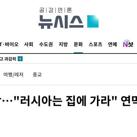
수…이병태
지(종합)
0.3만개
 4.1%로
IT·바이오
사회
수도권
지방
문화
스포츠
연예
말고 과감히
쪽 아웃바
하향
여행/레저
종교
재난지역 선
희망지 못
씨]
막…"러시아는 집에 가라" 연
 선제 대