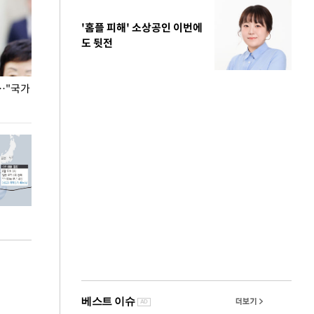
'홈플 피해' 소상공인 이번에
도 뒷전
…"국가
홈플러스, 67개 점포 가오픈… 13일 정식 개장
오세훈 서울시장,
환경 점검