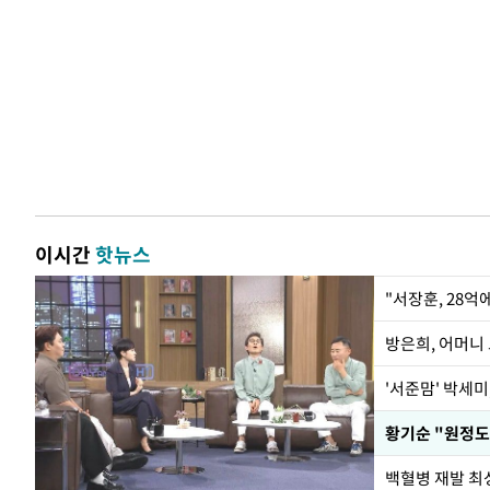
이시간
핫뉴스
"서장훈, 28억
방은희, 어머니 
'서준맘' 박세미
황기순 "원정도
백혈병 재발 최