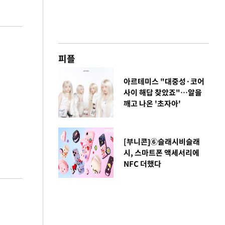
피플
아르테미스 "대중성·코어
사이 해답 찾았죠"…알을
깨고 나온 '초자아'
[부니콘]⑥슬래시비슬래
시, 스마트폰 액세서리에
NFC 더했다