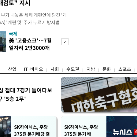
재검토" 지시
정부가 내놓은 세제 개편안에 담긴 '개
)' 개편 및 '주가 누르기 방지법
것을 지시했다. 이 대통령은 이날 참모
국제
경제
서 ISA 개편 방안 및 주가 누르기 방
美 '고용쇼크'…7월
수도권 고용 급랭
들의 반발 등에 대한 내용을 보고 받
일자리 2만3000개
전국 취업자 10명
대통령은 ISA 개편안과
감소
1명뿐
융
산업
IT·바이오
사회
수도권
지방
문화
스포츠
성 접대 7경기 들여다보
'5승 2무'
SK하이닉스, 주당
SK하이닉스, 주당
375원 분기배당 결
375원 분기 배