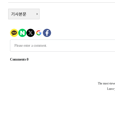
45분 전 >
[속보]원·달러 환율, 7.7원 내린 1416.1원 마감
47분 전 >
기사본문
[속보] 노원서 40.1도 관측…서울, 2018년 이후 첫 40도
1시간 전 >
[속보]종합특검, '계엄 수용공간 확보' 신용해 前교정본부장 
1시간 전 >
외신들도 주목한 韓축구 파문…"국민적 공분에 수사 재개"
1시간 전 >
11시간 압수수색에 성접대 파문까지…'쑥대밭' 된 축구협회
2시간 전 >
[속보]규제합리화위원회 부위원장에 김태유 서울대 공대 교
후임
-22180초 전 >
이강인, 폭염 속 AT마드리드 첫 훈련…80명 식사 대접까
-19319초 전 >
미 사업체 일자리, 7월에 2.3만개 순감하고 그 전 2개월 1
하향수정 (2보)
-18767초 전 >
[속보] 미 사업체, 일자리 7월에 2.3만 개 줄어…실업률은
↓
-14630초 전 >
[속보]이 대통령 "부동산 공급 기존 사고방식 매달리지 
실천"
-13715초 전 >
이란, "오만과 '중앙 단일 루트' 합의…북쪽 인바운드·남
운드는 임시"
-5283초 전 >
"낮 기온 소폭 하락"…수도권 폭염중대경보, 폭염경보로 
-5247초 전 >
[속보]이 대통령, '호우피해' 안동·의성 관할 4개 면 특별
포
-5210초 전 >
[단독]중수청 지원 검사들, 정원 초과 시 낮은 계급 임용…
갈 수도
-3181초 전 >
낮 최고 37도 찜통더위…곳곳 소나기·강원 많은 비[내일날
-1487초 전 >
SK하이닉스, 용인·청주 팹에 54조 투자…"AI 메모리 수요