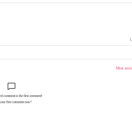
기소
수…이병태
지(종합)
0.3만개
 4.1%로
말고 과감히
쪽 아웃바
하향
재난지역 선
희망지 못
씨]
 선제 대