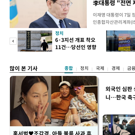
李대통령 "전면 
이재명 대통령이 7일 
인종합자산관리계좌(ISA
안'을 전면 재검토 할 
정치
들과의 상황 점검 회의에
 두
6·3지선 개표 착오
지법안을 둘러싼 투자자
11건…당선인 영향
았다. 이 자리에서 이 
 정도
없어
많이 본 기사
종합
정치
국제
경제
금
외국인 심판 
니…한국 축구 
홍서범♥조갑경, 아들 불륜 사과 후