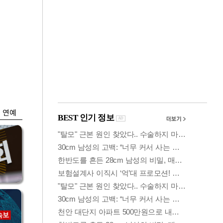
금융
…
두나무, 경찰청 '압수
 중
가상자산' 관리한다
연예