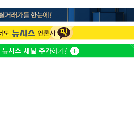
홍서범♥조갑경, 아들 불륜
1
과 후 근황…밝은 미소
외국인 심판 성 접대 7
2
국 축구 '5승 2무'
SK하이닉스, 주당 375원
3
분기 중 추가 주주환원 발
[속보]SK하이닉스, 주당 3
4
기소
당…"3분기 중 주주환원 
與 황희 "버스 하우스 제
5
점도 있을 것"
수…이병태
최성원, 백혈병 두 번 투병
6
닌가 싶었다"
황정민 20년 팬 "내게도
7
틀리다 확신"