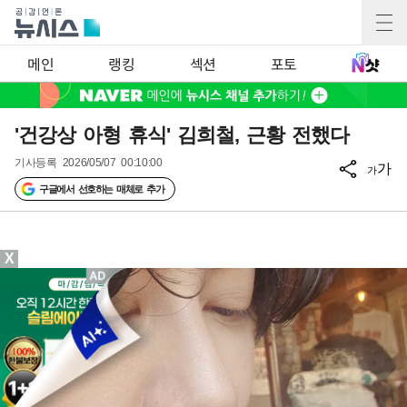
메인
랭킹
섹션
포토
'건강상 아형 휴식' 김희철, 근황 전했다
기사등록
2026/05/07 00:10:00
가
가
구글에서 선호하는 매체로 추가
X