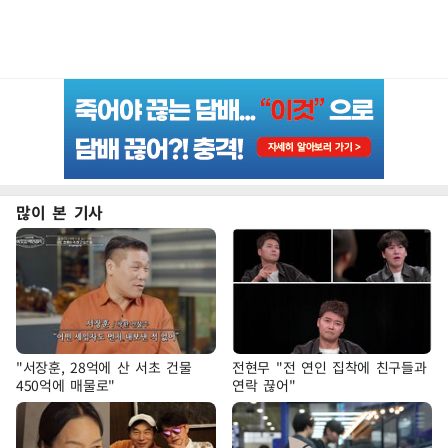
많이 본 기사
"서장훈, 28억에 산 서초 건물
전현무 "전 연인 집착에 친구들과
450억에 매물로"
연락 끊어"