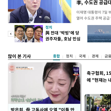
李, 수도권 공급
이재명 대통령이 7일 
열어 수도권 주택 공급
령은 이날 오후 2시 청
정치
를 비공개로 주재한다. 
"사적
與 전대 '박빙'에 당
공개 회의에서 "가용한
권주자들, 호남 민심
라"고 지시한 지 나흘 
 차
공략
많이 본 기사
종합
정치
국제
경제
금
축구협회, 1
에 "현재는 
방은희, 母 고독사에 오열 "이틀 만