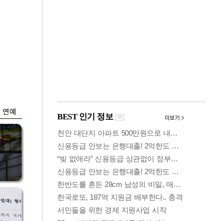
금융
개
외국인 폭풍매도에
 우
코스피 6200선 주저
앉아
연예