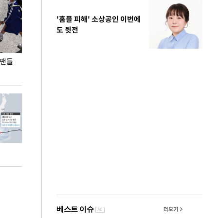
'홈플 피해' 소상공인 이번에
도 뒷전
 팬들
이 대통령, '청년 대책 속도 높여야…폭염 문제도
입추 코앞인데 전
총력 대응'