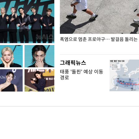
전남광주… 열화상 카메라에 담긴
폭염으로 멈춘 프로야구… 발걸음 돌리는
그래픽뉴스
태풍 '돌핀' 예상 이동
경로