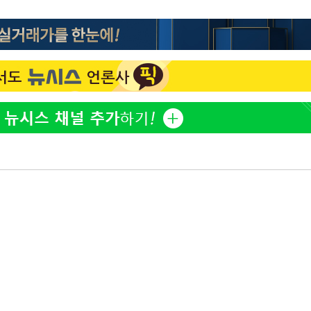
방은희, 母 고독사에 오열 
1
틀 만에 발견"
축구협회, 15년 전 심판 
2
재는 내부 지침 준수"
김지수, '여행사 대표' 변
3
니…"
축구협회 '성접대' 감사
4
컵·올림픽 심판 포함
프로야구 9일까지 폭염 취
5
후 7시 시작(종합)
[속보]합참 "北 발사체는
6
일…감시·경계태세 강화"
[속보] 뉴욕증시, 혼조 
7
0.3%↓, 다우 0.14%↑