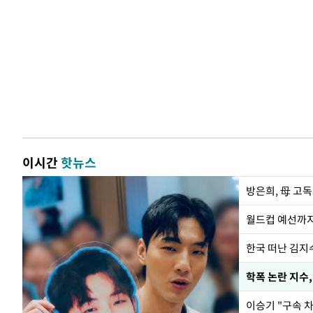
이시간
핫뉴스
방은희, 母 고독
월드컵 예선까지
한국 떠난 김지
학폭 논란 지수
이승기 "구속 차