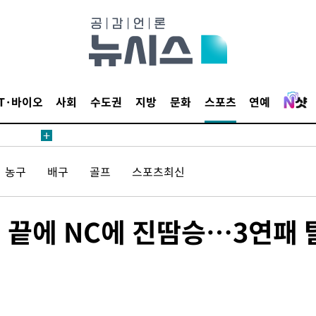
IT·바이오
사회
수도권
지방
문화
스포츠
연예
농구
배구
골프
스포츠최신
전 끝에 NC에 진땀승…3연패 