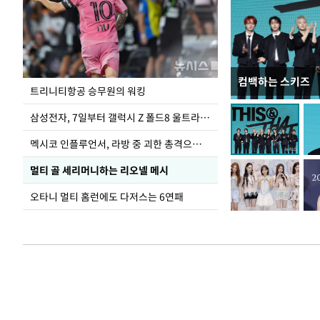
컴백하는 스키즈
입추 하루 앞둔 
트리니티항공 승무원의 워킹
폭염
삼성전자, 7일부터 갤럭시 Z 폴드8 울트라·폴드8·플립8 출시
멕시코 인플루언서, 라방 중 괴한 총격으로 사망
멀티 골 세리머니하는 리오넬 메시
오타니 멀티 홈런에도 다저스는 6연패