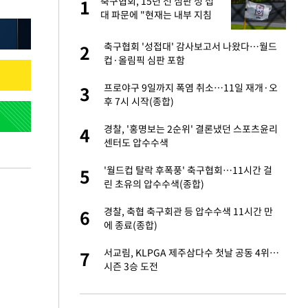
"이
축구협회, 15년 전 심판 성 접
1
1
대 파문에 "현재는 내부 지침
준수"
성 접대 파문에 "현
축구협회 '성접대' 감사보고서 나왔다…월드
2
2
컵·올림픽 심판 포함
신 근황 "가볼 만하
프로야구 9일까지 폭염 취소…11일 재개·오
3
3
후 7시 시작(종합)
보고서 나왔다…월드
경찰, '홍명보는 2순위' 결론냈던 스포츠윤리
4
4
센터도 압수수색
소…11일 재개·오
'월드컵 탈락 후폭풍' 축구협회…11시간 걸
5
5
린 초유의 압수수색(종합)
 단거리탄도미사
경찰, 축협 축구회관 등 압수수색 11시간 만
6
6
에 종료(종합)
출발…나스닥
서교림, KLPGA 제주삼다수 첫날 공동 4위…
7
7
시즌 3승 도전