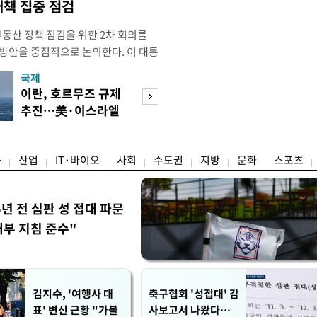
대책 집중 점검
부동산 정책 점검을 위한 2차 회의를
 방안을 중점적으로 논의한다. 이 대통
와대에서 부동산 정책 점검 2차 회의
국제
경제
지난 3일 부동산·주식 시장 점검 비
이란, 호르무즈 규제
초고가 겨냥 세제
 주택 공급 물량을 최대한 확보하
추진…美·이스라엘
편…전월세 '유탄'
만이다. 앞서 이 대통령은 1차
선박 차단
려
융
산업
IT·바이오
사회
수도권
지방
문화
스포츠
5년 전 심판 성 접대 파문
내부 지침 준수"
김지수, '여행사 대
축구협회 '성접대' 감
표' 변신 근황 "가볼
사보고서 나왔다…