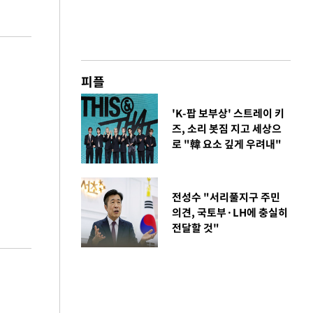
피플
'K-팝 보부상' 스트레이 키
즈, 소리 봇짐 지고 세상으
로 "韓 요소 깊게 우려내"
전성수 "서리풀지구 주민
의견, 국토부·LH에 충실히
전달할 것"