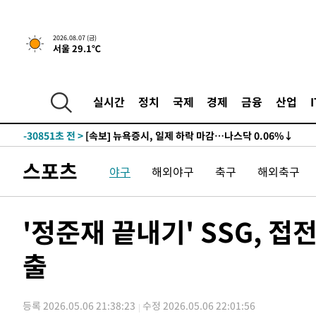
2026.08.07 (금)
서울 29.1℃
실시간
정치
국제
경제
금융
산업
-30851초 전 >
[속보] 뉴욕증시, 일제 하락 마감…나스닥 0.06%↓
스포츠
야구
해외야구
축구
해외축구
'정준재 끝내기' SSG, 접
출
등록 2026.05.06 21:38:23
수정 2026.05.06 22:01:56