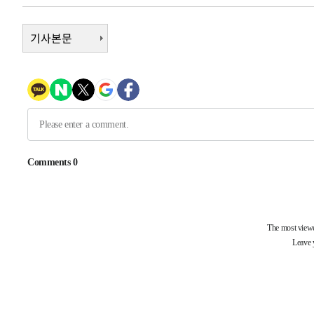
-9998초 전 >
[속보]종합특검, '관저이전 봐주기 감사' 유병호 구속기소
-6598초 전 >
기사본문
민주 콩고 에볼라환자 4천명 돌파, 4053명 발생 1850명 
-5848초 전 >
[속보]'300억원대 사기 혐의' 차가원 대표 구속 송치
-5042초 전 >
"미 전국적 살모네라 식중독 원인은 멕시코산 할라피뇨"-- 
-3555초 전 >
[속보]경찰·노동부, HL만도 평택사업장 끼임 사망 관련 
-3436초 전 >
[속보]합수본, '투표율 허위 입력' 중앙·서울·경기도 선관위
압수수색
-30668초 전 >
SK하이닉스, 용인·청주 팹에 54조 투자…"AI 메모리 수
응"
-27524초 전 >
여자배구 이재영·이다영 자매, 아제르바이잔 투란VC 입
-26777초 전 >
외국인 심판 성 접대 7경기 들여다보니…한국 축구 '5승 2
-26511초 전 >
[속보]코스닥, 2.86포인트(0.36%) 내린 798.81마감
-26464초 전 >
[속보]코스피, 6200선 약보합…0.60% 내린 6258.77에
-26444초 전 >
[속보]원·달러 환율, 7.7원 내린 1416.1원 마감
-26333초 전 >
[속보] 노원서 40.1도 관측…서울, 2018년 이후 첫 40도
-23423초 전 >
[속보]종합특검, '계엄 수용공간 확보' 신용해 前교정본
-22296초 전 >
외신들도 주목한 韓축구 파문…"국민적 공분에 수사 재개
-22267초 전 >
11시간 압수수색에 성접대 파문까지…'쑥대밭' 된 축구