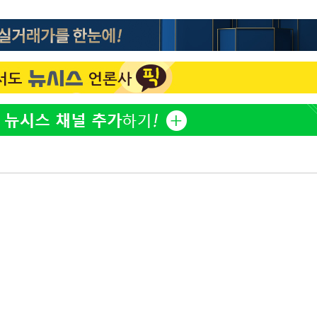
"서장훈, 28억에 산 서초 
1
450억에 매물로"
 교수…이
 절차 개시
전현무 "전 연인 집착에 
2
액
"여군 지원 막힌 UDT 훈
3
다"…707 출신 女유튜버 
사망
박찬민 딸 박민하, 배우
4
니…여유로운 근황 공개
CDC
"한강수영장, 문신 노출 이
압수수색
5
"출입 막는 건 명백한 차별
 등 9곳
구윤철 "실거주 30억 이
6
세 모두 완화"
[속보]SK하이닉스, 주당 3
7
당…"3분기 중 주주환원 