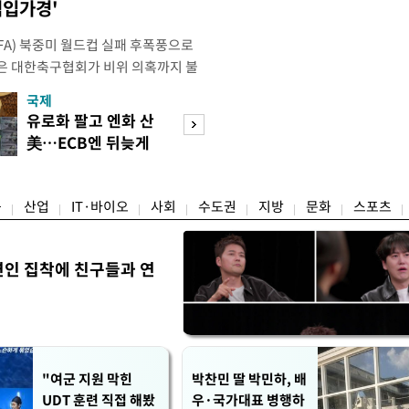
점입가경'
IFA) 북중미 월드컵 실패 후폭풍으로
은 대한축구협회가 비위 의혹까지 불
밭이 됐다. 특히 10년도 넘은 외국인
국제
경제
 파묘되면서 축구협회를 향한 불신은
유로화 팔고 엔화 산
수도권 고용 급랭
 이르렀다. 축구협회는 2024년 7월
美…ECB엔 뒤늦게
전국 취업자 10명
대표팀 사령탑으로 선임한 뒤
통보
1명뿐
융
산업
IT·바이오
사회
수도권
지방
문화
스포츠
연인 집착에 친구들과 연
"여군 지원 막힌
박찬민 딸 박민하, 배
UDT 훈련 직접 해봤
우·국가대표 병행하