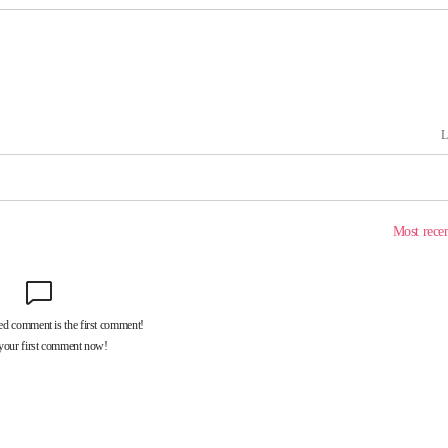
사망
CDC
압수수색
 등 9곳
요 선제 대
단
무'
 마쳐
부장 기소
"
협회