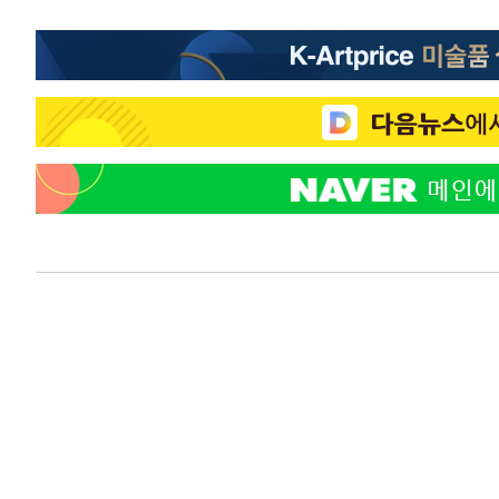
-21289초 전 >
[속보]규제합리화위원회 부위원장에 김태유 서울대 공대
병태 후임
-17647초 전 >
[속보]국힘 윤리위, '돌려차기 발언' 진종오·서범수 징계
-12972초 전 >
[속보] 7월 중국 수출 23.9%↑ 수입 27.5%↑…무역총
25.3%↑
-10132초 전 >
[속보]'채상병 순직 책임' 임성근, 항소심도 징역 3년
-9998초 전 >
[속보]종합특검, '관저이전 봐주기 감사' 유병호 구속기소
-6598초 전 >
민주 콩고 에볼라환자 4천명 돌파, 4053명 발생 1850명 
-5848초 전 >
[속보]'300억원대 사기 혐의' 차가원 대표 구속 송치
-5042초 전 >
"미 전국적 살모네라 식중독 원인은 멕시코산 할라피뇨"-- 
-3555초 전 >
[속보]경찰·노동부, HL만도 평택사업장 끼임 사망 관련 
-3436초 전 >
[속보]합수본, '투표율 허위 입력' 중앙·서울·경기도 선관위
압수수색