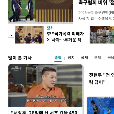
축구협회 비위 '
2026 국제축구연맹(F
사상 첫 압수수색을 받
거지면서 그야말로 쑥대
정치
심판 성 접대 파문까지
 두
李 "국가폭력 피해자
돌이킬 수 없는 지경까지
에 사과…무거운 책
홍명보 전 감독을 국가
 정도
임감"
많이 본 기사
종합
정치
국제
경제
금
전현무 "전 
락 끊어"
"서장훈, 28억에 산 서초 건물 450