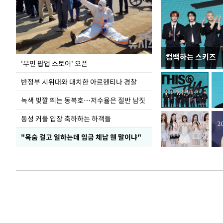
컴백하는 스키즈
지석천 뒤덮은 
'무민 팝업 스토어' 오픈
반정부 시위대와 대치한 아르헨티나 경찰
녹색 빛깔 띄는 동복호…저수율은 절반 남짓
동성 커플 입장 축하하는 하객들
"목숨 걸고 일하는데 임금 체납 웬 말이냐"