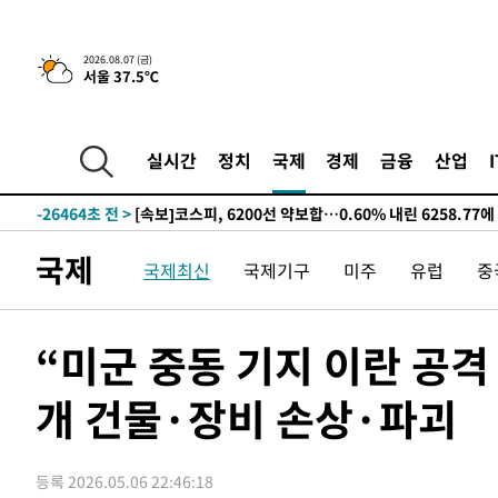
-3436초 전 >
[속보]합수본, '투표율 허위 입력' 중앙·서울·경기도 선관위
2026.08.07 (금)
서울 37.5℃
압수수색
-30668초 전 >
SK하이닉스, 용인·청주 팹에 54조 투자…"AI 메모리 수
응"
-27524초 전 >
여자배구 이재영·이다영 자매, 아제르바이잔 투란VC 입
-26777초 전 >
외국인 심판 성 접대 7경기 들여다보니…한국 축구 '5승 2
실시간
정치
국제
경제
금융
산업
-26511초 전 >
[속보]코스닥, 2.86포인트(0.36%) 내린 798.81마감
-26464초 전 >
[속보]코스피, 6200선 약보합…0.60% 내린 6258.77에
-26444초 전 >
[속보]원·달러 환율, 7.7원 내린 1416.1원 마감
국제
국제최신
국제기구
미주
유럽
중
-26333초 전 >
[속보] 노원서 40.1도 관측…서울, 2018년 이후 첫 40도
-23423초 전 >
[속보]종합특검, '계엄 수용공간 확보' 신용해 前교정본
-22296초 전 >
외신들도 주목한 韓축구 파문…"국민적 공분에 수사 재개
“미군 중동 기지 이란 공격
-22267초 전 >
11시간 압수수색에 성접대 파문까지…'쑥대밭' 된 축구
개 건물·장비 손상·파괴
-21289초 전 >
[속보]규제합리화위원회 부위원장에 김태유 서울대 공대
병태 후임
-17647초 전 >
[속보]국힘 윤리위, '돌려차기 발언' 진종오·서범수 징계
-12972초 전 >
[속보] 7월 중국 수출 23.9%↑ 수입 27.5%↑…무역총
등록 2026.05.06 22:46:18
25.3%↑
-10132초 전 >
[속보]'채상병 순직 책임' 임성근, 항소심도 징역 3년