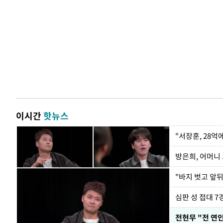
이시간
핫뉴스
"서장훈, 28억
방은희, 어머니 
"바지 벗고 앞
심판 성 접대 7