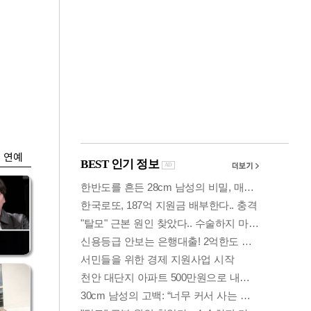
금융
…
'가격 왜곡 논란' 프
 중
리장 상·하한가 한시
금지
연예