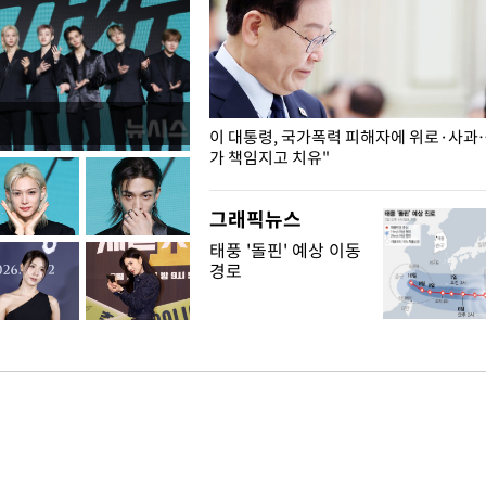
개구리밥
이 대통령, 국가폭력 피해자에 위로·사과
가 책임지고 치유"
그래픽뉴스
태풍 '돌핀' 예상 이동
경로