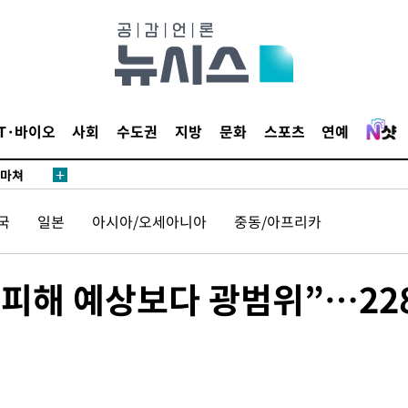
 등 9곳
요 선제 대
단
무'
IT·바이오
사회
수도권
지방
문화
스포츠
연예
 마쳐
국
일본
아시아/오세아니아
중동/아프리카
부장 기소
"
 피해 예상보다 광범위”…22
협회
 교수…이
 절차 개시
액