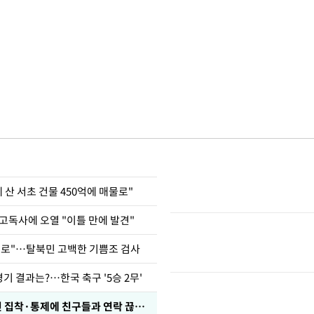
에 산 서초 건물 450억에 매물로"
고독사에 오열 "이틀 만에 발견"
뒤로"…탈북민 고백한 기쁨조 검사
경기 결과는?…한국 축구 '5승 2무'
전현무 "전 연인 집착·통제에 친구들과 연락 끊겨"