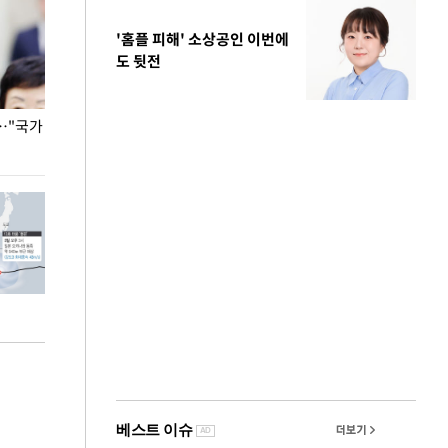
'홈플 피해' 소상공인 이번에
도 뒷전
…"국가
홈플러스, 67개 점포 가오픈… 13일 정식 개장
오세훈 서울시장,
환경 점검