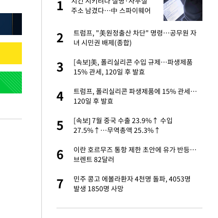
건물
치킨 시키려다 실명·사무실
1
1
주소 남겼다…中 스파이웨어
꼬리 밟혔다
친구들과 연락 끊어"
트럼프, "美원정출산 차단" 명령…공무원 자
2
2
녀 시민권 배제(종합)
련 직접 해봤습니
[속보]美, 폴리실리콘 수입 규제…파생제품
3
3
'완벽 소화'
15% 관세, 120일 후 발효
·국가대표 병행하더
트럼프, 폴리실리콘 파생제품에 15% 관세…
4
4
120일 후 발효
용객 제한을" vs
[속보] 7월 중국 수출 23.9%↑ 수입
5
5
"
27.5%↑…무역총액 25.3%↑
하 주택은 보유·양도
이란 호르무즈 통항 제한 초안에 유가 반등…
6
6
브렌트 82달러
75원 분기 배
민주 콩고 에볼라환자 4천명 돌파, 4053명
7
7
방안 확정"
발생 1850명 사망