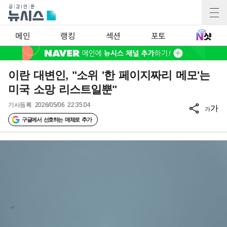
메인
랭킹
섹션
포토
이란 대변인, "소위 '한 페이지짜리 메모'는
미국 소망 리스트일뿐"
기사등록
2026/05/06 22:35:04
가
가
구글에서 선호하는 매체로 추가