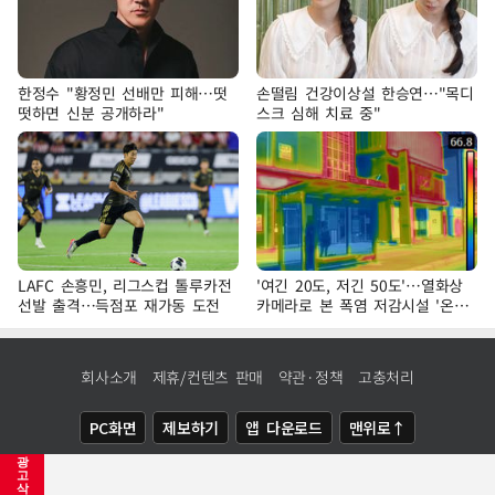
한정수 "황정민 선배만 피해…떳
손떨림 건강이상설 한승연…"목디
떳하면 신분 공개하라"
스크 심해 치료 중"
LAFC 손흥민, 리그스컵 톨루카전
'여긴 20도, 저긴 50도'…열화상
선발 출격…득점포 재가동 도전
카메라로 본 폭염 저감시설 '온도
차'
회사소개
제휴/컨텐츠 판매
약관·정책
고충처리
PC화면
제보하기
앱 다운로드
맨위로↑
광
COPYRIGHTⓒ
NEWSIS
ALL RIGHTS RESERVED.
고
삭