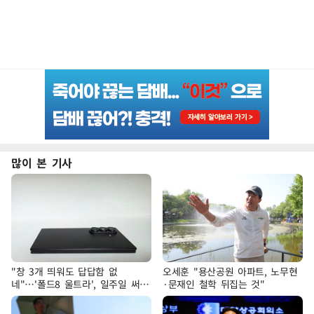
많이 본 기사
"창 3개 띄워도 답답함 없
오세훈 "용산공원 아파트, 노무현
네"…'폴드8 울트라', 일주일 써보
·문재인 철학 뒤집는 것"
니