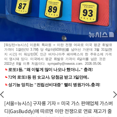
[워싱턴=뉴시스] 이윤희 특파원 = 이란 전쟁 여파로 미국 평균 휘발유
가격이 1갤런(약 3.78ℓ) 당 4달러(6038원)를 넘어선 가운데 3월 31일(현
지 시간) 미 워싱턴DC 인근 버지니아주 페어팩스의 한 주유소에 가격
이 명시돼 있다. 미국에서 평균 휘발유 가격이 4달러를 넘은 것은
2022년 8월 이후 처음이다.
sympathy@newsis.com
. 2026.05.06.
[서울=뉴시스] 구자룡 기자 = 미국 가스 판매업체 가스버
디(GasBuddy)에 따르면 이란 전쟁으로 연료 재고가 줄