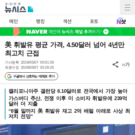
메인
랭킹
섹션
포토
美 휘발유 평균 가격, 4.50달러 넘어 4년만
최고치 근접
기사등록
2026/05/07 00:01:39
가
가
최종수정
2026/05/07 05:26:26
구글에서 선호하는 매체로 추가
캘리포니아주 갤런당 6.10달러로 전국에서 가장 높아
가스버디 추산, 전쟁 이후 미 소비자 휘발유에 239억
달러 더 지출
“8월 말까지 美 휘발유 재고 2억 배럴 아래로 사상 최
저치 전망”