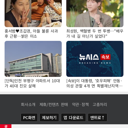
홍서범♥조갑경, 아들 불륜 사과
최성원, 백혈병 두 번 투병…"배우
후 근황…밝은 미소
가 내 길 아닌가 싶었다"
[단독]인천 부평구 아파트서 10대
[속보]이 대통령, '호우피해' 안동·
가 40대 친모 살해
의성 관할 4개 면 특별재난지역
선포
회사소개
제휴/컨텐츠 판매
약관·정책
고충처리
PC화면
제보하기
앱 다운로드
맨위로↑
광