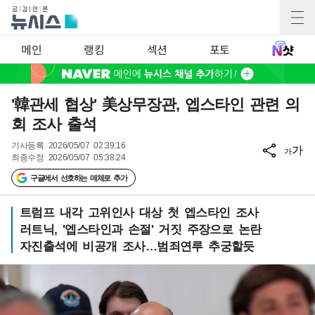
메인
랭킹
섹션
포토
'韓관세 협상' 美상무장관, 엡스타인 관련 의
회 조사 출석
기사등록
2026/05/07 02:39:16
가
가
최종수정
2026/05/07 05:38:24
구글에서 선호하는 매체로 추가
트럼프 내각 고위인사 대상 첫 엡스타인 조사
러트닉, '엡스타인과 손절' 거짓 주장으로 논란
자진출석에 비공개 조사…범죄연루 추궁할듯