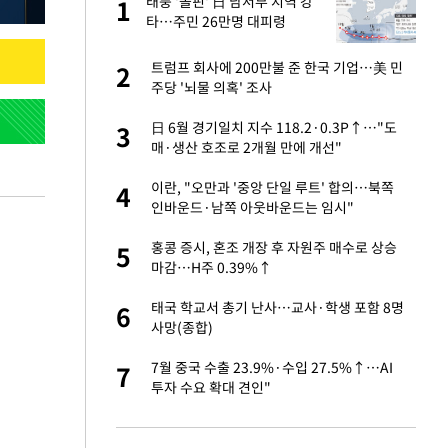
 사
태풍 '돌핀' 日 남서부 지역 강
1
1
타…주민 26만명 대피령
경기 들여다보니…한
트럼프 회사에 200만불 준 한국 기업…美 민
2
2
주당 '뇌물 의혹' 조사
 분기배당 결정…3
日 6월 경기일치 지수 118.2·0.3P↑…"도
3
3
표
매·생산 호조로 2개월 만에 개선"
75원 분기 배
이란, "오만과 '중앙 단일 루트' 합의…북쪽
4
4
방안 확정"
인바운드·남쪽 아웃바운드는 임시"
안…이동 용이한 장
홍콩 증시, 혼조 개장 후 자원주 매수로 상승
5
5
마감…H주 0.39%↑
…"배우가 내 길 아
태국 학교서 총기 난사…교사·학생 포함 8명
6
6
사망(종합)
 밥 사줘…상대 주장
7월 중국 수출 23.9%·수입 27.5%↑…AI
7
7
투자 수요 확대 견인"