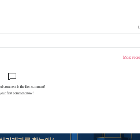
기소
수…이병태
지(종합)
0.3만개
 4.1%로
말고 과감히
쪽 아웃바
하향
재난지역 선
희망지 못
씨]
 선제 대