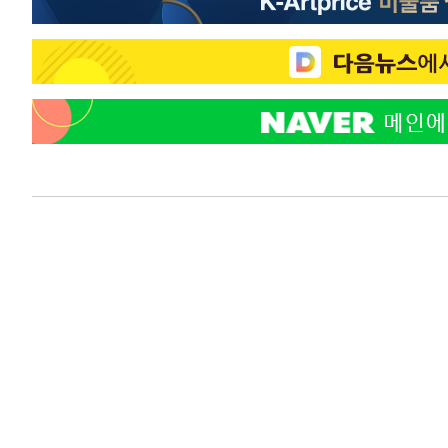
응"
24분 전 >
여자배구 이재영·이다영 자매, 아제르바이잔 투란VC 입단
37분 전 >
외국인 심판 성 접대 7경기 들여다보니…한국 축구 '5승 2무'
41분 전 >
[속보]코스닥, 2.86포인트(0.36%) 내린 798.81마감
42분 전 >
[속보]코스피, 6200선 약보합…0.60% 내린 6258.77에 마쳐
42분 전 >
[속보]원·달러 환율, 7.7원 내린 1416.1원 마감
44분 전 >
[속보] 노원서 40.1도 관측…서울, 2018년 이후 첫 40도
1시간 전 >
[속보]종합특검, '계엄 수용공간 확보' 신용해 前교정본부장 
1시간 전 >
외신들도 주목한 韓축구 파문…"국민적 공분에 수사 재개"
1시간 전 >
11시간 압수수색에 성접대 파문까지…'쑥대밭' 된 축구협회
2시간 전 >
[속보]규제합리화위원회 부위원장에 김태유 서울대 공대 교
후임