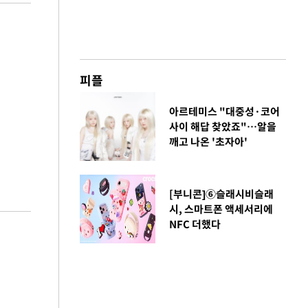
피플
아르테미스 "대중성·코어
사이 해답 찾았죠"…알을
깨고 나온 '초자아'
[부니콘]⑥슬래시비슬래
시, 스마트폰 액세서리에
NFC 더했다