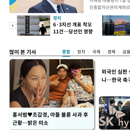
이재명 대통령이 7일 
인종합자산관리계좌(ISA
안'을 전면 재검토 할 
정치
들과의 상황 점검 회의에
 두
6·3지선 개표 착오
지법안을 둘러싼 투자자
11건…당선인 영향
았다. 이 자리에서 이 
 정도
없어
많이 본 기사
종합
정치
국제
경제
금
외국인 심판 
니…한국 축구 
홍서범♥조갑경, 아들 불륜 사과 후
근황…밝은 미소