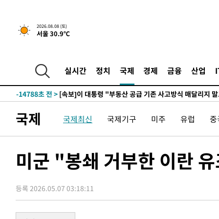
2시간 전 >
[속보]규제합리화위원회 부위원장에 김태유 서울대 공대 교
2026.08.08 (토)
서울 30.9℃
후임
-22338초 전 >
이강인, 폭염 속 AT마드리드 첫 훈련…80명 식사 대접까
-19477초 전 >
미 사업체 일자리, 7월에 2.3만개 순감하고 그 전 2개월 1
하향수정 (2보)
-18925초 전 >
[속보] 미 사업체, 일자리 7월에 2.3만 개 줄어…실업률은
실시간
정치
국제
경제
금융
산업
↓
-14788초 전 >
[속보]이 대통령 "부동산 공급 기존 사고방식 매달리지 
실천"
-13873초 전 >
이란, "오만과 '중앙 단일 루트' 합의…북쪽 인바운드·남
운드는 임시"
-5441초 전 >
"낮 기온 소폭 하락"…수도권 폭염중대경보, 폭염경보로 
국제
국제최신
국제기구
미주
유럽
중
-5405초 전 >
[속보]이 대통령, '호우피해' 안동·의성 관할 4개 면 특별
포
-5368초 전 >
[단독]중수청 지원 검사들, 정원 초과 시 낮은 계급 임용…
갈 수도
-3339초 전 >
낮 최고 37도 찜통더위…곳곳 소나기·강원 많은 비[내일날
미군 "봉쇄 거부한 이란 
-1645초 전 >
SK하이닉스, 용인·청주 팹에 54조 투자…"AI 메모리 수요
응"
24분 전 >
여자배구 이재영·이다영 자매, 아제르바이잔 투란VC 입단
등록 2026.05.07 03:18:11
37분 전 >
외국인 심판 성 접대 7경기 들여다보니…한국 축구 '5승 2무'
41분 전 >
[속보]코스닥, 2.86포인트(0.36%) 내린 798.81마감
42분 전 >
[속보]코스피, 6200선 약보합…0.60% 내린 6258.77에 마쳐