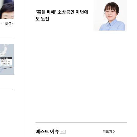
'홈플 피해' 소상공인 이번에
도 뒷전
…"국가
홈플러스, 67개 점포 가오픈… 13일 정식 개장
오세훈 서울시장,
환경 점검