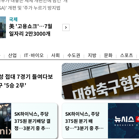
정부가 내놓은 세제 개편안에 담긴 '개
)' 개편 및 '주가 누르기 방지법
것을 지시했다. 이 대통령은 이날 참모
국제
경제
서 ISA 개편 방안 및 주가 누르기 방
美 '고용쇼크'…7월
수도권 고용 급랭
들의 반발 등에 대한 내용을 보고 받
일자리 2만3000개
전국 취업자 10명
대통령은 ISA 개편안과
감소
1명뿐
융
산업
IT·바이오
사회
수도권
지방
문화
스포츠
성 접대 7경기 들여다보
'5승 2무'
SK하이닉스, 주당
SK하이닉스, 주당
375원 분기배당 결
375원 분기 배
정…3분기 중 추가
당…"3분기 중 주주
주주환원 발표
환원 방안 확정"