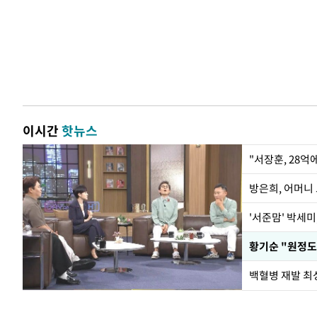
이시간
핫뉴스
"서장훈, 28억
방은희, 어머니 
'서준맘' 박세미
황기순 "원정도
백혈병 재발 최