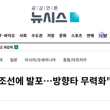
수…이병태
지(종합)
0.3만개
 4.1%로
IT·바이오
사회
수도권
지방
문화
스포츠
연예
말고 과감히
쪽 아웃바
하향
국
일본
아시아/오세아니아
중동/아프리카
재난지역 선
희망지 못
씨]
유조선에 발포…방향타 무력화
 선제 대