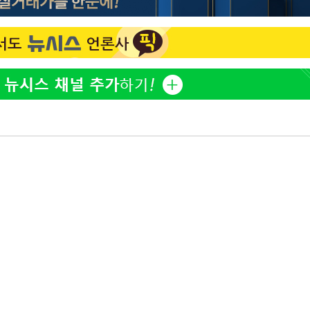
홍서범♥조갑경, 아들 불륜
1
과 후 근황…밝은 미소
외국인 심판 성 접대 7
2
국 축구 '5승 2무'
SK하이닉스, 주당 375원
3
분기 중 추가 주주환원 발
[속보]SK하이닉스, 주당 3
4
기소
당…"3분기 중 주주환원 
與 황희 "버스 하우스 제
5
점도 있을 것"
수…이병태
최성원, 백혈병 두 번 투병
6
닌가 싶었다"
황정민 20년 팬 "내게도
7
틀리다 확신"