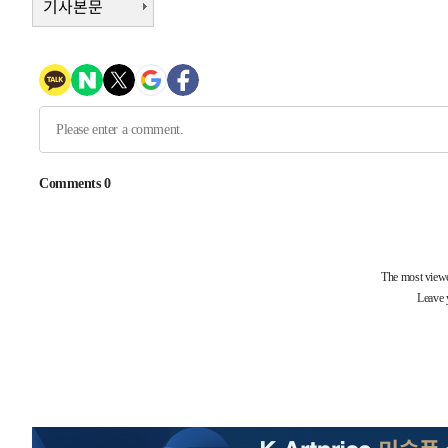
기사본문
42분 전 >
[속보]원·달러 환율, 7.7원 내린 1416.1원 마감
44분 전 >
[속보] 노원서 40.1도 관측…서울, 2018년 이후 첫 40도
1시간 전 >
[속보]종합특검, '계엄 수용공간 확보' 신용해 前교정본부장 
1시간 전 >
외신들도 주목한 韓축구 파문…"국민적 공분에 수사 재개"
1시간 전 >
11시간 압수수색에 성접대 파문까지…'쑥대밭' 된 축구협회
2시간 전 >
[속보]규제합리화위원회 부위원장에 김태유 서울대 공대 교
후임
-22338초 전 >
이강인, 폭염 속 AT마드리드 첫 훈련…80명 식사 대접까
-19477초 전 >
미 사업체 일자리, 7월에 2.3만개 순감하고 그 전 2개월 1
하향수정 (2보)
-18925초 전 >
[속보] 미 사업체, 일자리 7월에 2.3만 개 줄어…실업률은
↓
-14788초 전 >
[속보]이 대통령 "부동산 공급 기존 사고방식 매달리지 
실천"
-13873초 전 >
이란, "오만과 '중앙 단일 루트' 합의…북쪽 인바운드·남
운드는 임시"
-5441초 전 >
"낮 기온 소폭 하락"…수도권 폭염중대경보, 폭염경보로 
-5405초 전 >
[속보]이 대통령, '호우피해' 안동·의성 관할 4개 면 특별
포
-5368초 전 >
[단독]중수청 지원 검사들, 정원 초과 시 낮은 계급 임용…
갈 수도
-3339초 전 >
낮 최고 37도 찜통더위…곳곳 소나기·강원 많은 비[내일날
-1645초 전 >
SK하이닉스, 용인·청주 팹에 54조 투자…"AI 메모리 수요