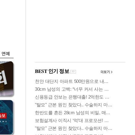
금융
…
두나무, 경찰청 '압수
 중
가상자산' 관리한다
연예