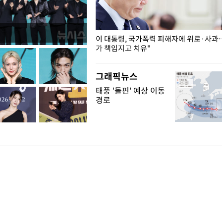
개구리밥
이 대통령, 국가폭력 피해자에 위로·사과
가 책임지고 치유"
그래픽뉴스
태풍 '돌핀' 예상 이동
경로