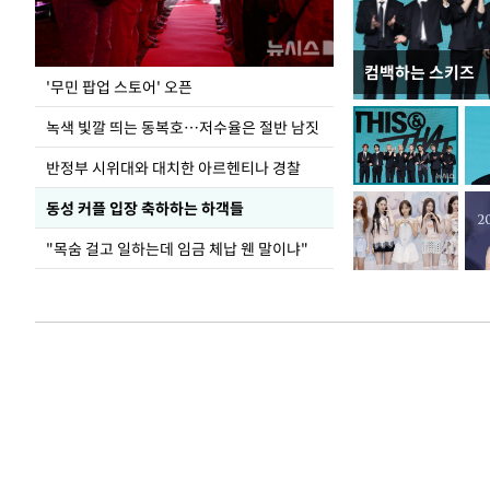
컴백하는 스키즈
지석천 뒤덮은 
'무민 팝업 스토어' 오픈
녹색 빛깔 띄는 동복호…저수율은 절반 남짓
반정부 시위대와 대치한 아르헨티나 경찰
동성 커플 입장 축하하는 하객들
"목숨 걸고 일하는데 임금 체납 웬 말이냐"