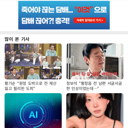
많이 본 기사
황기순 "원정 도박으로 전 재산
정보석 "황정음 전 남편 서글서글
잃고 필리핀 도피"
한 인상이었는데…"