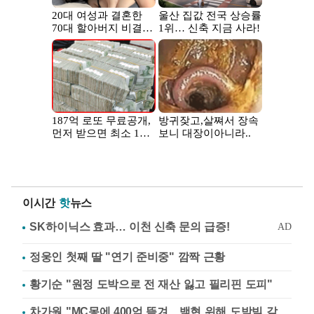
이시간
핫
뉴스
정웅인 첫째 딸 "연기 준비중" 깜짝 근황
황기순 "원정 도박으로 전 재산 잃고 필리핀 도피"
차가원 "MC몽에 400억 뜯겨…백현 위해 도박빚 갚아줘"