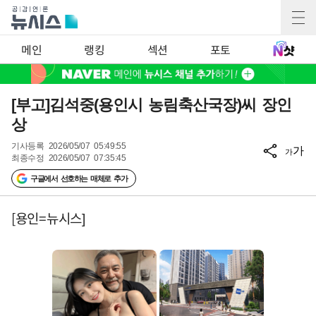
메인
랭킹
섹션
포토
[부고]김석중(용인시 농림축산국장)씨 장인
상
기사등록
2026/05/07 05:49:55
가
가
최종수정
2026/05/07 07:35:45
구글에서 선호하는 매체로 추가
[용인=뉴시스]