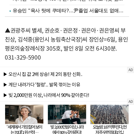
유승민 "육사 탓에 쿠데타?…尹졸업 서울대도 없애나"
▲권광주씨 별세, 권순호·권은정·권은아·권은영씨 부
친상, 김석중(용인시 농림축산국장)씨 장인상=6일, 용인
평온의숲장례식장 305호, 발인 8일 오전 6시30분.
031-329-5900